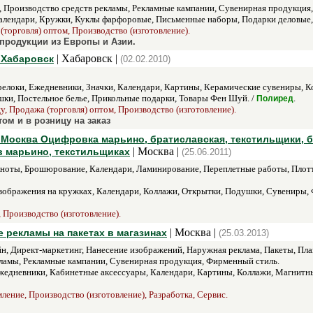
 Производство средств рекламы, Рекламные кампании, Сувенирная продукция,
лендари, Кружки, Куклы фарфоровые, Письменные наборы, Подарки деловые,
(торговля) оптом, Производство (изготовление).
продукции из Европы и Азии.
| Хабаровск |
 Хабаровск
(02.02.2010)
елоки, Ежедневники, Значки, Календари, Картины, Керамические сувениры, К
шки, Постельное белье, Прикольные подарки, Товары Фен Шуй. /
.
Полиред
у, Продажа (торговля) оптом, Производство (изготовление).
ом и в розницу на заказ
 Москва Оцифровка марьино, братиславская, текстильщики, б
| Москва |
в марьино, текстильщиках
(25.06.2011)
ноты, Брошюрование, Календари, Ламинирование, Переплетные работы, Плоттер
ображения на кружках, Календари, Коллажи, Открытки, Подушки, Сувениры,
, Производство (изготовление).
| Москва |
е рекламы на пакетах в магазинах
(25.03.2013)
йн, Директ-маркетинг, Нанесение изображений, Наружная реклама, Пакеты, Пл
ламы, Рекламные кампании, Сувенирная продукция, Фирменный стиль.
едневники, Кабинетные аксессуары, Календари, Картины, Коллажи, Магнитны
ение, Производство (изготовление), Разработка, Сервис.