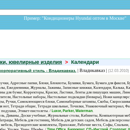
Пример: "Кондиционеры Hyundai оптом в Москв
ки, ювелирные изделия
>
Календари
| Владикавказ |
корпоративный стиль - Владикавказ.
(12.03.2010)
учки, Адресные папки, Блоки, Блокноты, Булавки, Бумага, Бумага для факсов, 
лы, Ежедневники, Журналы, Зажимы, Записные книжки, Календари, Калька, Ка
ины для бумаг, Корректоры, Краски, Ластики, Ленты для пишущих машин, Лин
пители, Настольные наборы, Настольные подкладки (бювары), Ножи канцелярс
леры, Ручки, Самоклеющиеся блоки, Самонаборные штампы, Скобы, Скоросшиват
ля нот, Тетради общие, Тетради школьные, Точилки, Упаковочный материал, 
подушки, Этикет-пистолеты. /
.
Luxor, Parker, Waterman
ль, Диваны, Доски учебные, Журнальные столы, Кабинеты, Компьютерная мебе
Матрацы, Мебель для гостиниц, Мебель для детских садов, Мебель для персона
ая мебель, Президентские комплекты, Прихожие, Рабочие места, Софы, Спальн
мбы, Уголки, Урны, Шкафы. /
Time Office, Бюрократ, СП–Инстрой, Столплит,