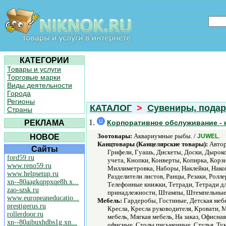
КАТЕГОРИИ
Товары и услуги
Торговые марки
Виды деятельности
Города
Регионы
КАТАЛОГ
>
Сувениры, подар
Страны
1.
РЕКЛАМА
Корпоративное обслуживание - 
Зоотовары:
Аквариумные рыбы. /
.
НОВОЕ
JUWEL
Канцтовары (Канцелярские товары):
Автор
Сайты
Грифели, Гуашь, Дискеты, Доски, Дыроко
ford59.ru
учета, Кнопки, Конверты, Копирка, Корз
www.reno59.ru
Миллиметровка, Наборы, Наклейки, Нако
www.helpsetup.ru
Разделители листов, Ранцы, Резаки, Рол
xn--80aagkqppxqe8h.x...
Телефонные книжки, Тетради, Тетради д
zao-szsk.ru
принадлежности, Штампы, Штемпельные 
www.europeaneducatio...
Мебель:
Гардеробы, Гостиные, Детская мебе
prestigerus.ru
Кресла, Кресла руководителя, Кровати, 
rollerdoor.ru
мебель, Мягкая мебель, На заказ, Офисн
xn--80aibuxhdbs1g.xn...
офисные, Столы письменные, Стулья, Ту