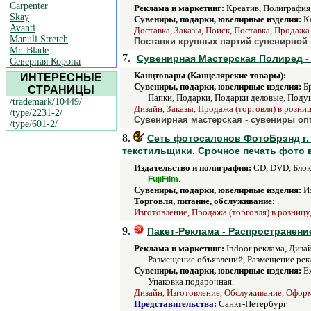
Carpenter
Реклама и маркетинг:
Креатив, Полиграфия,
Skay
Сувениры, подарки, ювелирные изделия:
Ка
Avanti
Доставка, Заказы, Поиск, Поставка, Продажа 
Manuli Stretch
Поставки крупных партий сувенирной 
Mr. Blade
7.
Сувенирная Мастерская Полиред -
Северная Корона
Канцтовары (Канцелярские товары):
.
ИНТЕРЕСНЫЕ
Сувениры, подарки, ювелирные изделия:
Бр
СТРАНИЦЫ
Папки, Подарки, Подарки деловые, Поду
/trademark/10449/
Дизайн, Заказы, Продажа (торговля) в розниц
/type/2231-2/
Сувенирная мастерская - сувениры опт
/type/601-2/
8.
Сеть фотосалонов ФотоБрэнд г.
текстильщики. Срочное печать фото 
Издательство и полиграфия:
CD, DVD, Блок
.
FujiFilm
Сувениры, подарки, ювелирные изделия:
Из
Торговля, питание, обслуживание:
.
Изготовление, Продажа (торговля) в розницу
9.
Пакет-Реклама - Распространени
Реклама и маркетинг:
Indoor реклама, Диза
Размещение объявлений, Размещение рек
Сувениры, подарки, ювелирные изделия:
Еж
Упаковка подарочная.
Дизайн, Изготовление, Обслуживание, Оформл
Представительства:
Санкт-Петербург