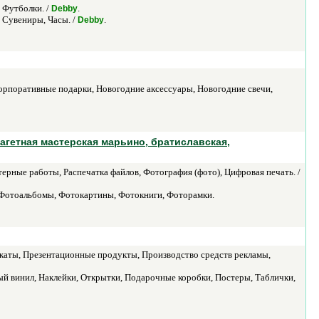
 Футболки. /
.
Debby
 Сувениры, Часы. /
.
Debby
орпоративные подарки, Новогодние аксессуары, Новогодние свечи,
агетная мастерская марьино, братиславская,
ные работы, Распечатка файлов, Фотография (фото), Цифровая печать. /
 Фотоальбомы, Фотокартины, Фотокниги, Фоторамки.
акаты, Презентационные продукты, Производство средств рекламы,
й винил, Наклейки, Открытки, Подарочные коробки, Постеры, Таблички,