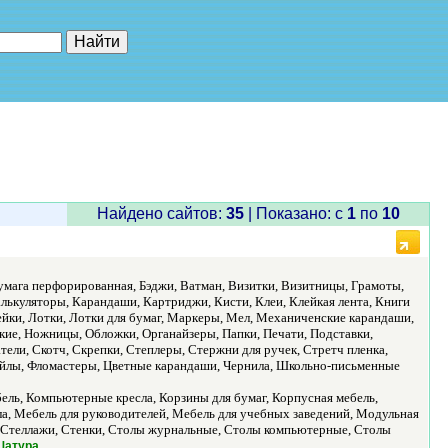
е"
Найдено сайтов:
35
| Показано: c
1
по
10
Бумага перфорированная, Бэджи, Ватман, Визитки, Визитницы, Грамоты,
лькуляторы, Карандаши, Картриджи, Кисти, Клеи, Клейкая лента, Книги
ейки, Лотки, Лотки для бумаг, Маркеры, Мел, Механиченские карандаши,
кие, Ножницы, Обложки, Органайзеры, Папки, Печати, Подставки,
ели, Скотч, Скрепки, Степлеры, Стержни для ручек, Стретч пленка,
Файлы, Фломастеры, Цветные карандаши, Чернила, Школьно-письменные
ль, Компьютерные кресла, Корзины для бумаг, Корпусная мебель,
ла, Мебель для руководителей, Мебель для учебных заведений, Модульная
и, Стеллажи, Стенки, Столы журнальные, Столы компьютерные, Столы
.
 Шатура