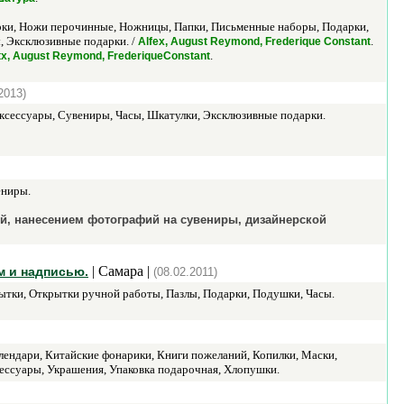
рки, Ножи перочинные, Ножницы, Папки, Письменные наборы, Подарки,
, Эксклюзивные подарки. /
.
Alfex, August Reymond, Frederique Constant
.
tx, August Reymond, FrederiqueConstant
2013)
ксессуары, Сувениры, Часы, Шкатулки, Эксклюзивные подарки.
ениры.
ой, нанесением фотографий на сувениры, дизайнерской
| Самара |
м и надписью.
(08.02.2011)
ытки, Открытки ручной работы, Пазлы, Подарки, Подушки, Часы.
ендари, Китайские фонарики, Книги пожеланий, Копилки, Маски,
ессуары, Украшения, Упаковка подарочная, Хлопушки.