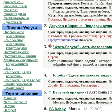
qmedical.co.il
Предметы интерьера:
Постеры, Тумбы, Флаг
www.arealrus.ru
Сувениры, подарки, ювелирные изделия:
Ви
mebson.ru
Подарки деловые, Подарочные наборы, П
femidasurgut.ru
Часы:
Кварцевые, Командирские, Механичес
meridian-prom.ru
Поставка, Продажа (торговля) в розницу, Про
ligaknives.ru
2.
Декупаж в Украине. Пподарки руч
Товары/Услуги
Сувениры, подарки, ювелирные изделия:
Ка
Программное
Изготовление, Продажа (торговля) в розницу
обеспечение
Представительства:
Николаев
Комплексное
обеспечение
3.
"Фото-Радуга" - сеть фотосалон
канцтоварами
Поставка бумаги
Сувениры, подарки, ювелирные изделия:
Ка
Доставка канцелярии
Сервис.
Установка квартирных
Сайт компании "Фото-радуга", котора
водосчетчиков
обработкой фотографий, а также п
СКУД
Комплектация для
4.
fotodiz - Здесь вы можете зак
рольставен
Комплектация для ворот
Сувениры, подарки, ювелирные изделия:
Бо
Ремонт рольставен
Дизайн, Изготовление, Реставрация.
Ремонт ворот
5.
| Астрахань |
Веселый праздник
(
Торговые марки
Marantec
Сувениры, подарки, ювелирные изделия:
Бо
Nero Electronics
Медали, Небесные фонарики, Новогодние
Daming
6.
| Москва |
РА Debby
(21.09.2002)
Hanspert