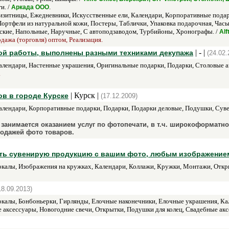
и. /
.
Аркада ООО
зитницы, Ежедневники, Искусственные ели, Календари, Корпоративные пода
ортфели из натуральной кожи, Постеры, Таблички, Упаковка подарочная, Часы
кие, Напольные, Наручные, С автоподзаводом, Турбийоны, Хронографы. /
Alf
дажа (торговля) оптом, Реализация.
| - |
ной работы, выполнены разными техниками декупажа
(24.02.
лендари, Настенные украшения, Оригинальные подарки, Подарки, Столовые а
.
| Курск |
ов в городе Курске
(17.12.2009)
лендари, Корпоративные подарки, Подарки, Подарки деловые, Подушки, Сув
я занимается оказанием услуг по фотопечати, в т.ч. широкоформатн
родажей фото товаров.
азать сувенирую продукцию с вашим фото, любым изображение
калы, Изображения на кружках, Календари, Коллажи, Кружки, Монтажи, Откр
18.09.2013)
калы, Бонбоньерки, Гирлянды, Елочные наконечники, Елочные украшения, Кал
 аксессуары, Новогодние свечи, Открытки, Подушки для колец, Свадебные акс