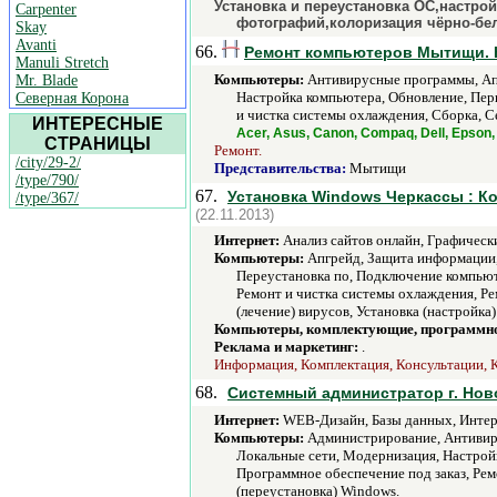
Установка и переустановка ОС,настро
Carpenter
фотографий,колоризация чёрно-бел
Skay
Avanti
66.
Ремонт компьютеров Мытищи.
Manuli Stretch
Компьютеры:
Антивирусные программы, Апг
Mr. Blade
Настройка компьютера, Обновление, Пер
Северная Корона
и чистка системы охлаждения, Сборка, С
ИНТЕРЕСНЫЕ
Acer, Asus, Canon, Compaq, Dell, Epson, 
СТРАНИЦЫ
Ремонт.
/city/29-2/
Представительства:
Мытищи
/type/790/
67.
Установка Windows Черкассы : 
/type/367/
(22.11.2013)
Интернет:
Анализ сайтов онлайн, Графически
Компьютеры:
Апгрейд, Защита информации,
Переустановка по, Подключение компьют
Ремонт и чистка системы охлаждения, Р
(лечение) вирусов, Установка (настройк
Компьютеры, комплектующие, программно
Реклама и маркетинг:
.
Информация, Комплектация, Консультации, К
68.
Системный администратор г. Нов
Интернет:
WEB-Дизайн, Базы данных, Интерн
Компьютеры:
Администрирование, Антивиру
Локальные сети, Модернизация, Настрой
Программное обеспечение под заказ, Рем
(переустановка) Windows.