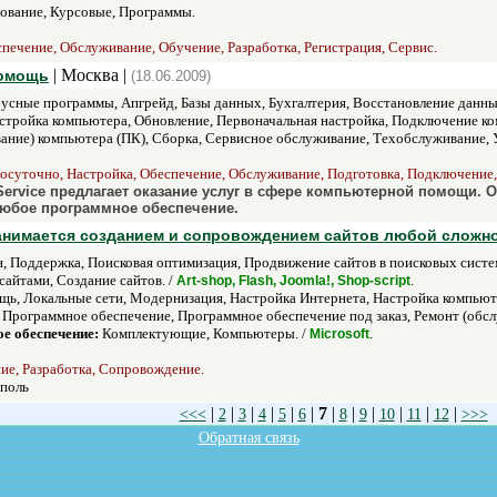
ование, Курсовые, Программы.
печение, Обслуживание, Обучение, Разработка, Регистрация, Сервис.
| Москва |
помощь
(18.06.2009)
сные программы, Апгрейд, Базы данных, Бухгалтерия, Восстановление данны
стройка компьютера, Обновление, Первоначальная настройка, Подключение к
вание) компьютера (ПК), Сборка, Сервисное обслуживание, Техобслуживание, У
осуточно, Настройка, Обеспечение, Обслуживание, Подготовка, Подключение, 
ervice предлагает оказание услуг в сфере компьютерной помощи. 
любое программное обеспечение.
 занимается созданием и сопровождением сайтов любой сложно
Поддержка, Поисковая оптимизация, Продвижение сайтов в поисковых системах
айтами, Создание сайтов. /
.
Art-shop, Flash, Joomla!, Shop-script
ь, Локальные сети, Модернизация, Настройка Интернета, Настройка компьюте
Программное обеспечение, Программное обеспечение под заказ, Ремонт (обсл
е обеспечение:
Комплектующие, Компьютеры. /
.
Microsoft
ие, Разработка, Сопровождение.
уполь
|
|
|
|
|
|
7
|
|
|
|
|
|
<<<
2
3
4
5
6
8
9
10
11
12
>>>
Обратная связь