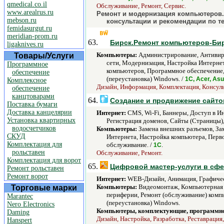
qmedical.co.il
Обслуживание, Ремонт, Сервис.
www.arealrus.ru
Ремонт и модернизация компьютеров.
mebson.ru
консультации и рекомендации по тел
femidasurgut.ru
meridian-prom.ru
63.
Бирск.Ремонт компьютеров-Бир
ligaknives.ru
Компьютеры:
Администрирование, Антивиру
Товары/Услуги
сети, Модернизация, Настройка Интерне
Программное
компьютеров, Программное обеспечение, 
обеспечение
(переустановка) Windows. /
1С, Acer, As
Комплексное
Дизайн, Информация, Комплектация, Консульт
обеспечение
канцтоварами
64.
Создание и продвижение сайтов
Поставка бумаги
Доставка канцелярии
Интернет:
CMS, Wi-Fi, Баннеры, Доступ в Ин
Установка квартирных
Регистрация доменов, Сайты (Страницы),
водосчетчиков
Компьютеры:
Замена внешних разъемов, За
СКУД
Интернета, Настройка компьютера, Перв
Комплектация для
обслуживание. /
.
1С
рольставен
Обслуживание, Ремонт.
Комплектация для ворот
65.
Цифровой мастер-услуги в сф
Ремонт рольставен
Ремонт ворот
Интернет:
WEB-Дизайн, Анимация, Графическ
Компьютеры:
Видеомонтаж, Компьютерная п
Торговые марки
периферии, Ремонт (обслуживание) компь
Marantec
(переустановка) Windows.
Nero Electronics
Компьютеры, комплектующие, программно
Daming
Дизайн, Настройка, Разработка, Реставрация,
Hanspert