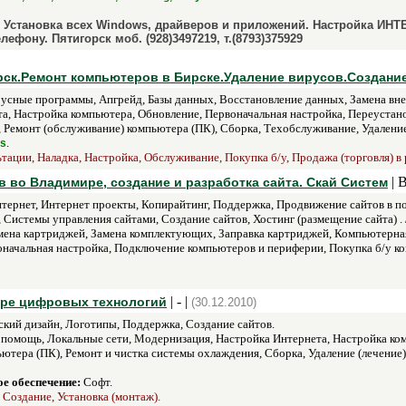
 Установка всех Windows, драйверов и приложений. Настройка ИНТ
ефону. Пятигорск моб. (928)3497219, т.(8793)375929
ск.Ремонт компьютеров в Бирске.Удаление вирусов.Создани
сные программы, Апгрейд, Базы данных, Восстановление данных, Замена вн
та, Настройка компьютера, Обновление, Первоначальная настройка, Переустан
Ремонт (обслуживание) компьютера (ПК), Сборка, Техобслуживание, Удаление (
.
us
ации, Наладка, Настройка, Обслуживание, Покупка б/у, Продажа (торговля) в 
| 
 во Владимире, создание и разработка сайта. Скай Систем
тернет, Интернет проекты, Копирайтинг, Поддержка, Продвижение сайтов в пои
 Системы управления сайтами, Создание сайтов, Хостинг (размещение сайта) . 
мена картриджей, Замена комплектующих, Заправка картриджей, Компьютерная
оначальная настройка, Подключение компьютеров и периферии, Покупка б/у к
| - |
ере цифровых технологий
(30.12.2010)
ий дизайн, Логотипы, Поддержка, Создание сайтов.
омощь, Локальные сети, Модернизация, Настройка Интернета, Настройка ком
ютера (ПК), Ремонт и чистка системы охлаждения, Сборка, Удаление (лечение) 
е обеспечение:
Софт.
 Создание, Установка (монтаж).