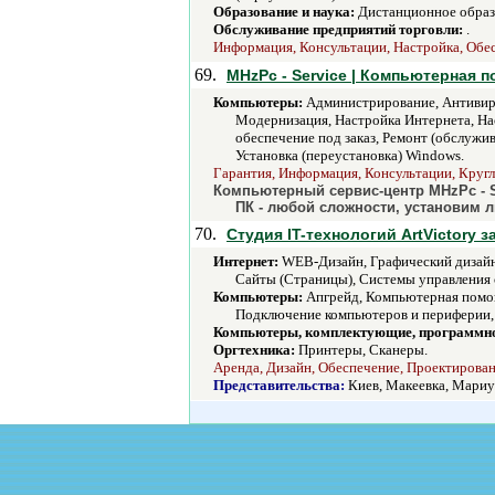
Образование и наука:
Дистанционное образ
Обслуживание предприятий торговли:
.
Информация, Консультации, Настройка, Обес
69.
MHzPc - Service | Компьютерная 
Компьютеры:
Администрирование, Антивиру
Модернизация, Настройка Интернета, На
обеспечение под заказ, Ремонт (обслужи
Установка (переустановка) Windows.
Гарантия, Информация, Консультации, Кругл
Компьютерный сервис-центр MHzPc - S
ПК - любой сложности, установим 
70.
Студия IT-технологий ArtVictory
Интернет:
WEB-Дизайн, Графический дизайн, 
Сайты (Страницы), Системы управления с
Компьютеры:
Апгрейд, Компьютерная помощ
Подключение компьютеров и периферии, 
Компьютеры, комплектующие, программно
Оргтехника:
Принтеры, Сканеры.
Аренда, Дизайн, Обеспечение, Проектирован
Представительства:
Киев, Макеевка, Мари