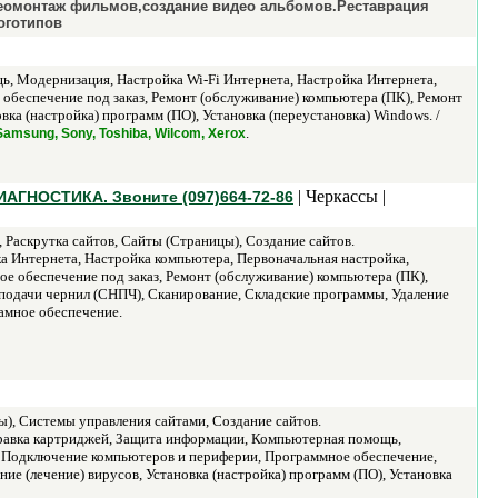
идеомонтаж фильмов,создание видео альбомов.Реставрация
оготипов
 Модернизация, Настройка Wi-Fi Интернета, Настройка Интернета,
беспечение под заказ, Ремонт (обслуживание) компьютера (ПК), Ремонт
ка (настройка) программ (ПО), Установка (переустановка) Windows. /
.
, Samsung, Sony, Toshiba, Wilcom, Xerox
| Черкассы |
АГНОСТИКА. Звоните (097)664-72-86
 Раскрутка сайтов, Сайты (Страницы), Создание сайтов.
 Интернета, Настройка компьютера, Первоначальная настройка,
 обеспечение под заказ, Ремонт (обслуживание) компьютера (ПК),
 подачи чернил (СНПЧ), Сканирование, Складские программы, Удаление
рамное обеспечение.
ы), Системы управления сайтами, Создание сайтов.
равка картриджей, Защита информации, Компьютерная помощь,
, Подключение компьютеров и периферии, Программное обеспечение,
ие (лечение) вирусов, Установка (настройка) программ (ПО), Установка