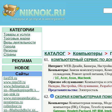
КАТЕГОРИИ
Товары и услуги
Торговые марки
Виды деятельности
Города
Регионы
КАТАЛОГ
>
Компьютеры
>
П
Страны
61.
КОМПЬЮТЕРНЫЙ СЕРВИС ПО ДОС
РЕКЛАМА
Интернет:
WEB-Дизайн, Баннеры, Настройка 
НОВОЕ
Компьютеры:
Замена комплектующих, Компь
Сайты
охлаждения, Ремонт цепей питания, Сбор
/
.
ford59.ru
1С, Acer, Asus, Macbook
Офисное обслуживание:
Компьютеры и сети
www.reno59.ru
Наладка, Настройка, Обслуживание, Разрабо
www.helpsetup.ru
Представительства:
Электросталь
xn--80aagkqppxqe8h.x...
zao-szsk.ru
62.
СКОРАЯ КОМПЬЮТЕРНАЯ ПОМ
www.europeaneducatio...
prestigerus.ru
Компьютеры:
Компьютерная помощь, Модерн
rollerdoor.ru
компьютера (ПК), Сборка, Техобслуживани
xn--80aibuxhdbs1g.xn...
Gateway, Hewlett-Packard, HP, IBM, Inte