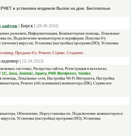
ЕРНЕТ и установка модемов Вызов на дом. Бесплатные
| Бирск |
е сайтов
(28.06.2010)
ешних разъемов, Информатизация, Компьютерная помощь, Локальные
овка по, Подключение компьютеров и периферии, Покупка б/у
лечение) вирусов, Установка (настройка) программ (ПО), Установка
розницу, Продажа б/у, Ремонт, Сервис, Создание.
Владимир |
(11.04.2013)
сковых системах, Раскрутка сайтов, Регистрация в каталогах,
/
.
1С, Java, Joomla!, Jquery, PHP, Wordpress, Yandex
 помощь, Локальные сети, Настройка Wi-Fi Интернета, Настройка
омпьютеров, Ремонт (обслуживание) компьютера (ПК), Сервисное
пьютера, Обновление, Переустановка по, Подключение компьютеров и
вирусов, Установка (настройка) программ (ПО), Установка