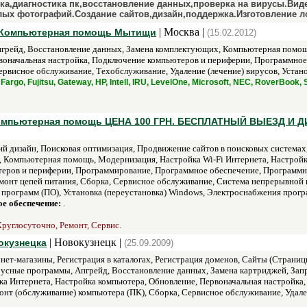
йка,диагностика пк,восстановление данных,проверка на вирусы.В
ых фотографий.Создание сайтов,дизайн,поддержка.Изготовление л
| Москва |
 Компьютерная помощь Мытищи
(15.02.2012)
рейд, Восстановление данных, Замена комплектующих, Компьютерная помощь,
воначальная настройка, Подключение компьютеров и периферии, Программное о
ервисное обслуживание, Техобслуживание, Удаление (лечение) вирусов, Установ
Fargo, Fujitsu, Gateway, HP, Intell, IRU, LevelOne, Microsoft, NEC, RoverBook
Компьютерная помощь ЦЕНА 100 ГРН. БЕСПЛАТНЫЙ ВЫЕЗД И ДИ
й дизайн, Поисковая оптимизация, Продвижение сайтов в поисковых системах,
 Компьютерная помощь, Модернизация, Настройка Wi-Fi Интернета, Настройка
еров и периферии, Программирование, Программное обеспечение, Программное
емонт цепей питания, Сборка, Сервисное обслуживание, Система непрерывной
а) программ (ПО), Установка (переустановка) Windows, Электроснабжения прог
е обеспечение:
.
руглосуточно, Ремонт, Сервис.
| Новокузнецк |
окузнецка
(25.09.2009)
ет-магазины, Регистрация в каталогах, Регистрация доменов, Сайты (Страниц
сные программы, Апгрейд, Восстановление данных, Замена картриджей, Зап
ка Интернета, Настройка компьютера, Обновление, Первоначальная настройка
онт (обслуживание) компьютера (ПК), Сборка, Сервисное обслуживание, Удален