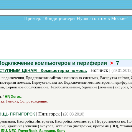
Пример: "Кондиционеры Hyundai оптом в Москв
одключение компьютеров и периферии
>
7
| Ногинск |
ТУПНЫМ ЦЕНАМ - Компьютерна помощь
(29.01.2013
подключения, Продвижение сайтов в поисковых системах, Раскрутка сайтов, С
ютерная помощь, Переустановка по, Подключение компьютеров и периферии, 
ка, Сервисное обслуживание, Техобслуживание, Удаление (лечение) вирусов, У
. /
.
HP, Xerox
тка, Ремонт, Сопровождение.
| Пятигорск |
ОЩЬ ПЯТИГОРСК
(20.03.2010)
изация, Настройка Интернета, Настройка компьютера, Переустановка по, По
е, Удаление (лечение) вирусов, Установка (настройка) программ (ПО), Устано
.
ll, IRU, NEC, RoverBook, Samsung, Sony