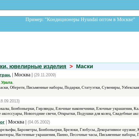
Пример: "Кондиционеры Hyundai оптом в Москв
ки, ювелирные изделия
>
Маски
| Москва |
тран.
(29.11.2009)
.
 Урала
ски, Обереги, Письменные наборы, Подарки, Статуэтки, Сувениры, Узбекская 
18.09.2013)
калы, Бонбоньерки, Гирлянды, Елочные наконечники, Елочные украшения, Кал
 аксессуары, Новогодние свечи, Открытки, Подушки для колец, Свадебные акс
| Москва |
ог
(04.05.2002)
рельефы, Барометры, Бонбоньерки, Брелоки, Глобусы, Декоративное оружие, 
атюры, Настенные украшения, Панно, Песочные часы, Письменные наборы, По