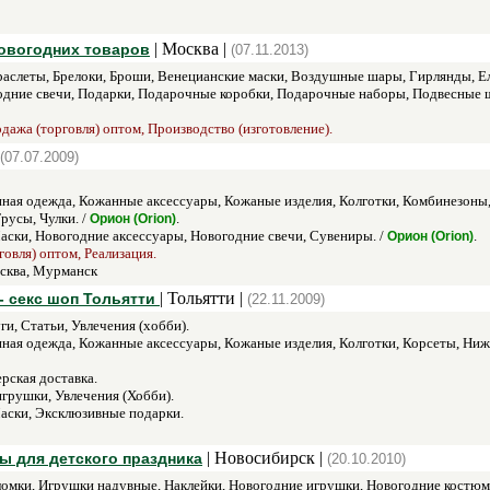
| Москва |
новогодних товаров
(07.11.2013)
аслеты, Брелоки, Броши, Венецианские маски, Воздушные шары, Гирлянды, Е
дние свечи, Подарки, Подарочные коробки, Подарочные наборы, Подвесные ш
одажа (торговля) оптом, Производство (изготовление).
(07.07.2009)
нная одежда, Кожанные аксессуары, Кожаные изделия, Колготки, Комбинезоны
русы, Чулки. /
.
Орион (Orion)
ски, Новогодние аксессуары, Новогодние свечи, Сувениры. /
.
Орион (Orion)
говля) оптом, Реализация.
сква, Мурманск
| Тольятти |
- секс шоп Тольятти
(22.11.2009)
и, Статьи, Увлечения (хобби).
нная одежда, Кожанные аксессуары, Кожаные изделия, Колготки, Корсеты, Ниж
рская доставка.
игрушки, Увлечения (Хобби).
ски, Эксклюзивные подарки.
| Новосибирск |
ы для детского праздника
(20.10.2010)
оломки, Игрушки надувные, Наклейки, Новогодние игрушки, Новогодние костю