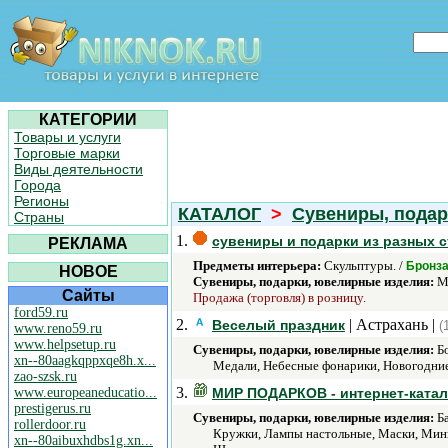
КАТЕГОРИИ
Товары и услуги
Торговые марки
Виды деятельности
Города
Регионы
КАТАЛОГ
>
Сувениры, подар
Страны
1.
сувениры и подарки из разных с
РЕКЛАМА
Предметы интерьера:
Скульптуры. /
Бронза
НОВОЕ
Сувениры, подарки, ювелирные изделия:
Ма
Сайты
Продажа (торговля) в розницу.
ford59.ru
2.
| Астрахань |
Веселый праздник
(
www.reno59.ru
www.helpsetup.ru
Сувениры, подарки, ювелирные изделия:
Бо
xn--80aagkqppxqe8h.x...
Медали, Небесные фонарики, Новогодние
zao-szsk.ru
3.
www.europeaneducatio...
МИР ПОДАРКОВ - интернет-катал
prestigerus.ru
Сувениры, подарки, ювелирные изделия:
Ба
rollerdoor.ru
Кружки, Лампы настольные, Маски, Мини
xn--80aibuxhdbs1g.xn...