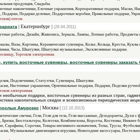
альная продукция, Свадьбы.
очные наконечники, Елочные украшения, Корпоративные подарки, Маски, На
и, Подарки, Подарки деловые, Подарочные коробки, Прикольные подарки, Укра
говля) оптом.
| Екатеринбург |
квариата
(28.04.2011)
етные работы, Дизайн, Живопись, Зеркала, Лампы, Лепные работы, Предметы 
калы, Вазы, Картины, Керамические сувениры, Колье, Кольца, Кресты, Куклы
йники, Часы, Шкатулки, Шкатулки музыкальные, Эксклюзивные подарки.
розницу, Торговля электронная.
, купить восточные сувениры, восточные сувениры заказать 
елия, Подсвечники, Статуэтки, Сувениры, Шкатулки.
ски, Настенные украшения, Оригинальные подарки, Подарки, Поделки ручной
говля электронная.
и необычные подарки, восточные сувениры из разных стран, гадже
Система накопительных скидок и всевозможные периодические акци
| Москва |
зрослых Амурсекс
(12.10.2013)
тические свечки, Гели, Гели для тела, Гели массажные, Дезодоранты, Духи с 
ы, Брюки, Бюстгальтеры, Колготки, Комбинезоны, Корсеты, Костюмы, Нижнее 
ние, Сарафаны, Сорочки, Товары интимного назначения, Топы, Трусы, Футболк
ски, Музыкальные двигающиеся игрушки, Новогодние аксессуары, Постельное