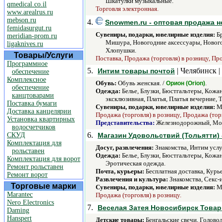
Шкатулки музыкальные.
qmedical.co.il
Торговля электронная.
www.arealrus.ru
mebson.ru
4.
Snowmen.ru - оптовая продажа 
femidasurgut.ru
Сувениры, подарки, ювелирные изделия:
Бр
meridian-prom.ru
Мишура, Новогодние аксессуары, Нового
ligaknives.ru
Хлопушки.
Товары/Услуги
Поставка, Продажа (торговля) в розницу, Пр
Программное
5.
| Челябинск |
Интим товары почтой
обеспечение
Комплексное
Обувь:
Обувь женская. /
.
Орион (Orion)
обеспечение
Одежда:
Белье, Блузки, Бюстгальтеры, Кожа
канцтоварами
эксклюзивная, Платья, Платья вечерние, Т
Поставка бумаги
Сувениры, подарки, ювелирные изделия:
Ма
Доставка канцелярии
Продажа (торговля) в розницу, Продажа (тор
Установка квартирных
Представительства:
Железнодорожный, Мо
водосчетчиков
6.
СКУД
Магазин Удовольствий (Тольятти) 
Комплектация для
Досуг, развлечения:
Знакомства, Интим услуг
рольставен
Одежда:
Белье, Блузки, Бюстгальтеры, Кожа
Комплектация для ворот
Эротическая одежда.
Ремонт рольставен
Почта, курьеры:
Бесплатная доставка, Курье
Ремонт ворот
Развлечения и культура:
Знакомства, Секс-
Торговые марки
Сувениры, подарки, ювелирные изделия:
Ма
Marantec
Продажа (торговля) в розницу.
Nero Electronics
7.
Веселая Затея Новосибирск Товар
Daming
Hanspert
Детские товары:
Бенгальские свечи, Голов