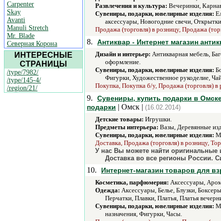
Carpenter
Развлечения и культура:
Вечеринки, Карнав
Skay
Сувениры, подарки, ювелирные изделия:
Ел
Avanti
аксессуары, Новогодние свечи, Открытк
Manuli Stretch
Продажа (торговля) в розницу, Продажа (тор
Mr. Blade
8.
Антиквар - Интернет магазин анти
Северная Корона
Дизайн и интерьер:
Антикварная мебель, Баг
ИНТЕРЕСНЫЕ
оформление.
СТРАНИЦЫ
Сувениры, подарки, ювелирные изделия:
Бо
/type/7982/
Фигурки, Художественное рукоделие, Ча
/type/145-4/
Покупка, Покупка б/у, Продажа (торговля) в 
/region/21/
9.
Сувениры, купить подарки в Омске
| Омск |
подарки
(16.02.2014)
Детские товары:
Игрушки.
Предметы интерьера:
Вазы, Деревянные изд
Сувениры, подарки, ювелирные изделия:
Ма
Доставка, Продажа (торговля) в розницу, Тор
У нас Вы можете найти оригинальные 
Доставка во все регионы России. 
10.
Интернет-магазин товаров для в
Косметика, парфюмерия:
Аксессуары, Арома
Одежда:
Аксессуары, Белье, Блузки, Боксер
Перчатки, Плавки, Платья, Платья вечер
Сувениры, подарки, ювелирные изделия:
Ма
назначения, Фигурки, Часы.