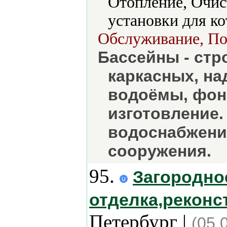
Отопление, Очис
установки для к
Обслуживание, Пос
Бассейны - стр
каркасных, на
водоёмы, фонт
изготовление.
водоснабжени
сооружения.
95.
Загородное
отделка,реконс
Петербург |
(05.