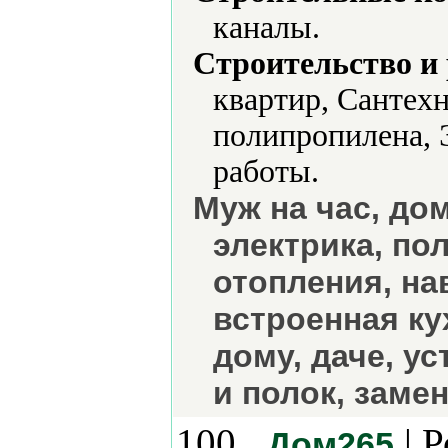
каналы.
Строительство и
квартир, Сантех
полипропилена, 
работы.
Муж на час, до
электрика, по
отопления, на
встроенная ку
дому, даче, у
и полок, замен
100.
| Р
Дом265