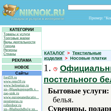
Пример: "К
КАТЕГОРИИ
Товары и услуги
Торговые марки
Виды деятельности
Города
Регионы
КАТАЛОГ
>
Текстильные
Страны
изделия
>
Носовые платки
РЕКЛАМА
1.
Официальны
НОВОЕ
Сайты
постельного бе
ford59.ru
www.reno59.ru
www.helpsetup.ru
Бытовые услуги:
xn--80aagkqppxqe8h.x...
zao-szsk.ru
www.europeaneducatio...
белья.
prestigerus.ru
rollerdoor.ru
Сувениры, подар
xn--80aibuxhdbs1g.xn...