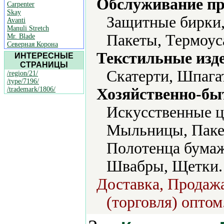
Обслуживание пр
Carpenter
Skay
Защитные бирки,
Avanti
Manuli Stretch
Пакеты, Термоус
Mr. Blade
Северная Корона
Текстильные изд
ИНТЕРЕСНЫЕ
СТРАНИЦЫ
Скатерти, Шпага
/region/21/
/type/7196/
/trademark/1806/
Хозяйственно-бы
Искусственные ц
Мыльницы, Пакет
Полотенца бумаж
Швабры, Щетки.
Доставка, Продажа
(торговля) оптом