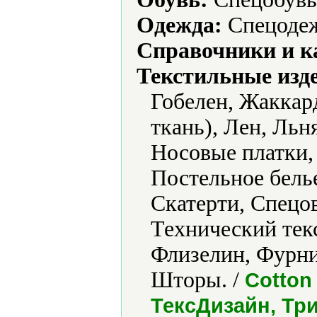
Одежда:
Спецодеж
Справочники и к
Текстильные изд
Гобелен, Жаккар
ткань), Лен, Льн
Носовые платки,
Постельное бель
Скатерти, Спецов
Технический текс
Флизелин, Фурни
Шторы. /
Cotton
ТексДизайн, Тр