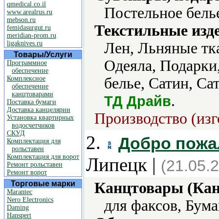
qmedical.co.il
Постельное бель
www.arealrus.ru
mebson.ru
Текстильные изд
femidasurgut.ru
meridian-prom.ru
ligaknives.ru
Лен, Льняные тк
Товары/Услуги
Одеяла, Подарки
Программное
обеспечение
Комплексное
белье, Сатин, Са
обеспечение
канцтоварами
.
ТД Драйв
Поставка бумаги
Доставка канцелярии
Производство (изг
Установка квартирных
водосчетчиков
СКУД
2.
Добро пожа
Комплектация для
рольставен
Комплектация для ворот
Липецк |
(21.05.
Ремонт рольставен
Ремонт ворот
Торговые марки
Канцтовары (Кан
Marantec
Nero Electronics
для факсов, Бума
Daming
Hanspert