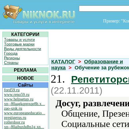
Пример: "К
КАТЕГОРИИ
Товары и услуги
Торговые марки
Виды деятельности
Города
Регионы
КАТАЛОГ
>
Образование и
Страны
наука
>
Обучение за рубеж
РЕКЛАМА
21.
Репетиторс
НОВОЕ
Сайты
(22.11.2011)
ford59.ru
www.reno59.ru
www.helpsetup.ru
Досуг, развлечен
xn--80aagkqppxqe8h.x...
zao-szsk.ru
Общение, Презен
www.europeaneducatio...
prestigerus.ru
Социальные сети
rollerdoor.ru
xn--80aibuxhdbs1g.xn...