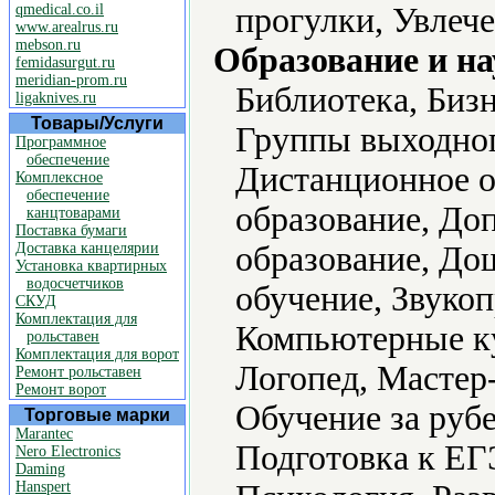
qmedical.co.il
прогулки, Увлече
www.arealrus.ru
mebson.ru
Образование и на
femidasurgut.ru
meridian-prom.ru
Библиотека, Биз
ligaknives.ru
Товары/Услуги
Группы выходног
Программное
обеспечение
Дистанционное о
Комплексное
обеспечение
образование, До
канцтоварами
Поставка бумаги
Доставка канцелярии
образование, До
Установка квартирных
водосчетчиков
обучение, Звуко
СКУД
Комплектация для
Компьютерные ку
рольставен
Комплектация для ворот
Логопед, Мастер
Ремонт рольставен
Ремонт ворот
Обучение за рубе
Торговые марки
Marantec
Подготовка к ЕГ
Nero Electronics
Daming
Hanspert