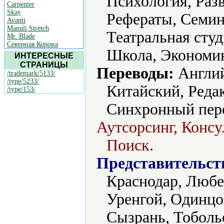
Психология, Разв
Carpenter
Skay
Рефераты, Семин
Avanti
Manuli Stretch
Театральная сту
Mr. Blade
Северная Корона
Школа, Экономик
ИНТЕРЕСНЫЕ
СТРАНИЦЫ
Переводы:
Англий
/trademark/5133/
/type/5233/
Китайский, Редак
/type/153/
Синхронный пере
Аутсорсинг, Консу
Поиск.
Представительст
Краснодар, Люб
Уренгой, Одинцов
Сызрань, Тоболь