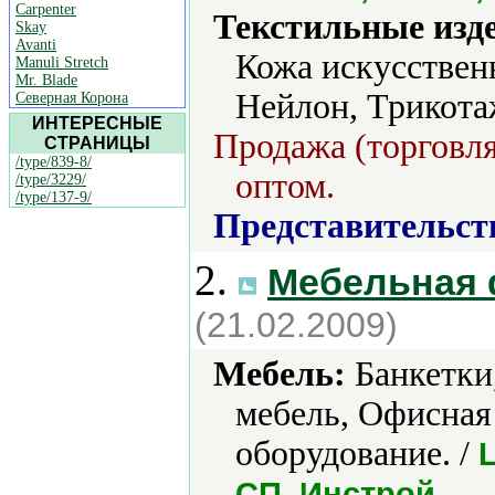
Carpenter
Текстильные изд
Skay
Avanti
Кожа искусствен
Manuli Stretch
Mr. Blade
Нейлон, Трикота
Северная Корона
ИНТЕРЕСНЫЕ
Продажа (торговля
СТРАНИЦЫ
/type/839-8/
оптом.
/type/3229/
/type/137-9/
Представительст
2.
Мебельная 
(21.02.2009)
Мебель:
Банкетки,
мебель, Офисная
оборудование. /
.
СП–Инстрой