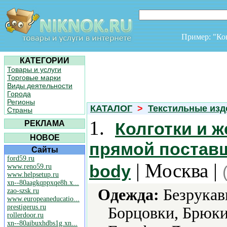
Пример: "К
КАТЕГОРИИ
Товары и услуги
Торговые марки
Виды деятельности
Города
Регионы
КАТАЛОГ
>
Текстильные изд
Страны
1.
РЕКЛАМА
Колготки и ж
НОВОЕ
прямой поставщи
Сайты
ford59.ru
| Москва |
body
www.reno59.ru
www.helpsetup.ru
xn--80aagkqppxqe8h.x...
Одежда:
Безрукавк
zao-szsk.ru
www.europeaneducatio...
prestigerus.ru
Борцовки, Брюки
rollerdoor.ru
xn--80aibuxhdbs1g.xn...