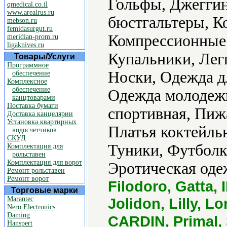
Гольфы, Джеггин
qmedical.co.il
www.arealrus.ru
бюстгальтеры, К
mebson.ru
femidasurgut.ru
Компрессионные 
meridian-prom.ru
ligaknives.ru
Купальники, Лег
Товары/Услуги
Программное
Носки, Одежда д
обеспечение
Комплексное
обеспечение
Одежда молодеж
канцтоварами
Поставка бумаги
спортивная, Пиж
Доставка канцелярии
Установка квартирных
Платья коктейль
водосчетчиков
СКУД
Туники, Футболк
Комплектация для
рольставен
Комплектация для ворот
Эротическая оде
Ремонт рольставен
Ремонт ворот
Filodoro, Gatta,
Торговые марки
Marantec
Jolidon, Lilly, 
Nero Electronics
Daming
CARDIN, Primal, 
Hanspert