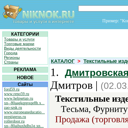
Пример: "К
КАТЕГОРИИ
Товары и услуги
Торговые марки
Виды деятельности
Города
Регионы
КАТАЛОГ
>
Текстильные изд
Страны
1.
РЕКЛАМА
Дмитровская
НОВОЕ
Дмитров |
(02.03
Сайты
ford59.ru
www.reno59.ru
Текстильные изд
www.helpsetup.ru
xn--80aagkqppxqe8h.x...
Тесьма, Фурниту
zao-szsk.ru
www.europeaneducatio...
Продажа (торговля
prestigerus.ru
rollerdoor.ru
xn--80aibuxhdbs1g.xn...