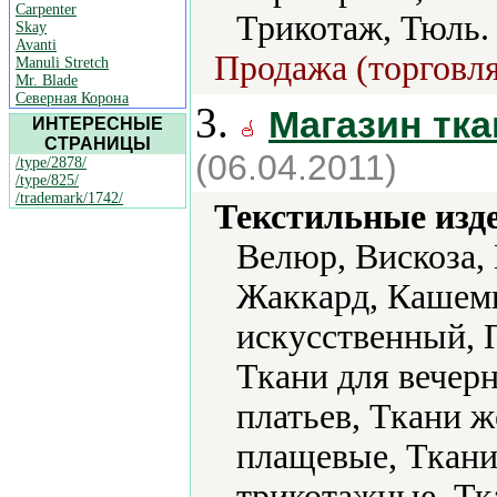
Carpenter
Трикотаж, Тюль.
Skay
Avanti
Продажа (торговля
Manuli Stretch
Mr. Blade
Северная Корона
3.
Магазин тка
ИНТЕРЕСНЫЕ
СТРАНИЦЫ
(06.04.2011)
/type/2878/
/type/825/
/trademark/1742/
Текстильные изд
Велюр, Вискоза,
Жаккард, Кашеми
искусственный, 
Ткани для вечерн
платьев, Ткани 
плащевые, Ткани
трикотажные, Тк