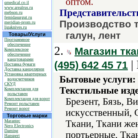
оптом.
qmedical.co.il
www.arealrus.ru
Представительст
mebson.ru
femidasurgut.ru
Производство 
meridian-prom.ru
ligaknives.ru
галун, лент
Товары/Услуги
Программное
обеспечение
2.
Магазин тка
Комплексное
обеспечение
канцтоварами
|
(495) 642 45 71
Поставка бумаги
Доставка канцелярии
Установка квартирных
Бытовые услуги:
водосчетчиков
СКУД
Текстильные изд
Комплектация для
рольставен
Брезент, Бязь, В
Комплектация для ворот
Ремонт рольставен
Ремонт ворот
искусственный, 
Торговые марки
Ткани, Ткани же
Marantec
Nero Electronics
Daming
портьерные, Тка
Hanspert