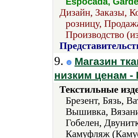
Espocada, Gard
Дизайн, Заказы, К
розницу, Продажа
Производство (из
Представительст
9.
Магазин тка
низким ценам -
Текстильные изд
Брезент, Бязь, В
Вышивка, Вязани
Гобелен, Двунит
Камуфляж (Камуф