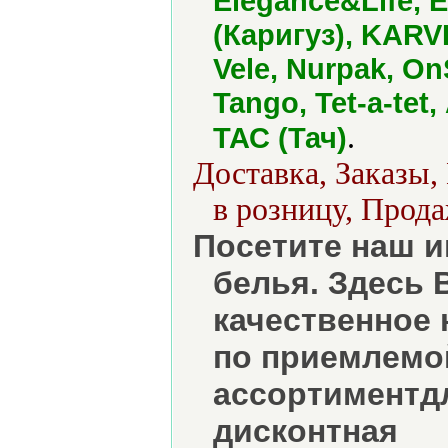
Elegance&Life, 
(Каригуз), KARVE
Vele, Nurpak, On
Tango, Tet-a-tet
.
ТАС (Тач)
Доставка, Заказы,
в розницу, Прода
Посетите наш и
белья. Здесь 
качественное 
по приемлемой
ассортиментд
дисконтная