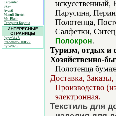
искусственный, 
Carpenter
Skay
Парусина, Перин
Avanti
Manuli Stretch
Mr. Blade
Полотенца, Пост
Северная Корона
ИНТЕРЕСНЫЕ
Салфетки, Ситец,
СТРАНИЦЫ
/type/3147/
.
Полокрон
/trademark/10853/
/type/829/
Туризм, отдых и 
Хозяйственно-бы
Полотенца бумаж
Доставка, Заказы,
Производство (и
электронная.
Текстиль для д
изделия для д