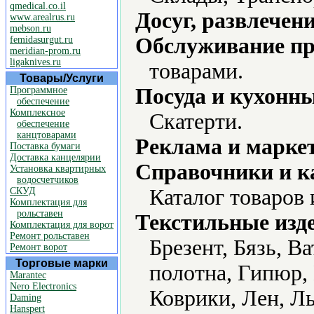
qmedical.co.il
Досуг, развлечен
www.arealrus.ru
mebson.ru
Обслуживание пр
femidasurgut.ru
meridian-prom.ru
ligaknives.ru
товарами.
Товары/Услуги
Посуда и кухонн
Программное
обеспечение
Комплексное
Скатерти.
обеспечение
канцтоварами
Реклама и марке
Поставка бумаги
Доставка канцелярии
Справочники и к
Установка квартирных
водосчетчиков
Каталог товаров 
СКУД
Комплектация для
рольставен
Текстильные изд
Комплектация для ворот
Ремонт рольставен
Брезент, Бязь, В
Ремонт ворот
Торговые марки
полотна, Гипюр,
Marantec
Nero Electronics
Коврики, Лен, Л
Daming
Hanspert