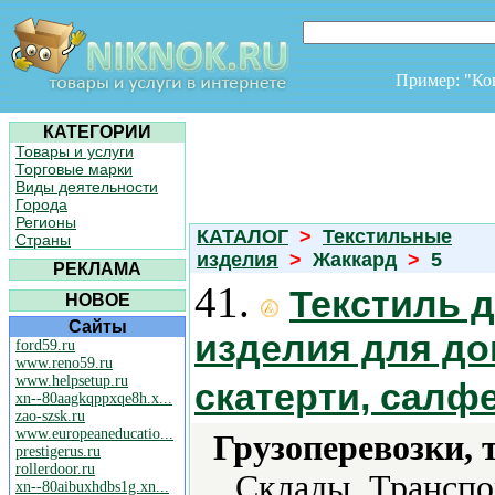
Пример: "К
КАТЕГОРИИ
Товары и услуги
Торговые марки
Виды деятельности
Города
Регионы
КАТАЛОГ
>
Текстильные
Страны
изделия
>
Жаккард
>
5
РЕКЛАМА
41.
Текстиль 
НОВОЕ
Сайты
изделия для дом
ford59.ru
www.reno59.ru
www.helpsetup.ru
скатерти, салф
xn--80aagkqppxqe8h.x...
zao-szsk.ru
www.europeaneducatio...
Грузоперевозки, 
prestigerus.ru
rollerdoor.ru
Склады, Транспо
xn--80aibuxhdbs1g.xn...