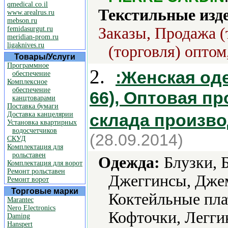
qmedical.co.il
Текстильные изд
www.arealrus.ru
mebson.ru
Заказы, Продажа (
femidasurgut.ru
meridian-prom.ru
ligaknives.ru
(торговля) оптом
Товары/Услуги
Программное
2.
:Женская од
обеспечение
Комплексное
обеспечение
66), Оптовая п
канцтоварами
Поставка бумаги
Доставка канцелярии
склада произв
Установка квартирных
водосчетчиков
(28.09.2014)
СКУД
Комплектация для
рольставен
Одежда:
Блузки, Б
Комплектация для ворот
Ремонт рольставен
Джеггинсы, Дже
Ремонт ворот
Торговые марки
Коктейльные пла
Marantec
Nero Electronics
Кофточки, Легги
Daming
Hanspert