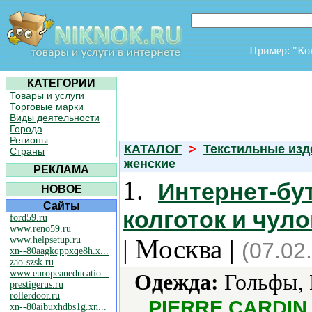
Пример: "К
КАТЕГОРИИ
Товары и услуги
Торговые марки
Виды деятельности
Города
Регионы
КАТАЛОГ
>
Текстильные изд
Страны
женские
РЕКЛАМА
1.
Интернет-бу
НОВОЕ
Сайты
колготок и чуло
ford59.ru
www.reno59.ru
| Москва |
www.helpsetup.ru
(07.02
xn--80aagkqppxqe8h.x...
zao-szsk.ru
www.europeaneducatio...
Одежда:
Гольфы, К
prestigerus.ru
rollerdoor.ru
PIERRE CARDIN
xn--80aibuxhdbs1g.xn...