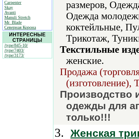
размеров, Одежд
Carpenter
Skay
Avanti
Одежда молодежн
Manuli Stretch
Mr. Blade
коктейльные, Пу
Северная Корона
ИНТЕРЕСНЫЕ
Трикотаж, Туник
СТРАНИЦЫ
/type/845-10/
Текстильные изд
/type/7403/
/type/3173/
женские.
Продажа (торговля
(изготовление), 
Производство 
одежды для а
только!!!
3.
Женская три