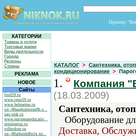
Пример: "К
КАТЕГОРИИ
Товары и услуги
Торговые марки
Виды деятельности
Города
Регионы
КАТАЛОГ
>
Сантехника, отоп
Страны
кондиционирование
>
Парог
РЕКЛАМА
1.
Компания "
НОВОЕ
Сайты
(18.03.2009)
ford59.ru
www.reno59.ru
www.helpsetup.ru
Сантехника, отоп
xn--80aagkqppxqe8h.x...
zao-szsk.ru
Оборудование для
www.europeaneducatio...
prestigerus.ru
Доставка, Обслуж
rollerdoor.ru
xn--80aibuxhdbs1g.xn...