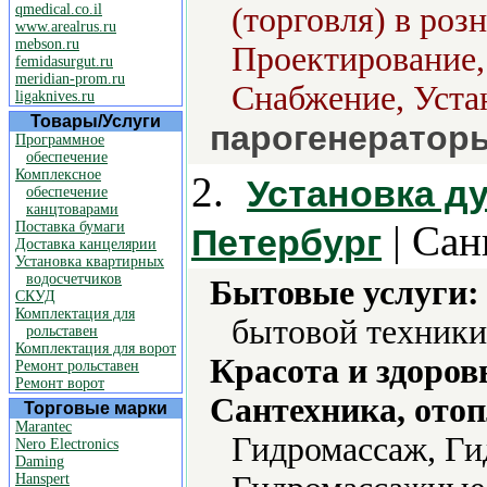
qmedical.co.il
(торговля) в роз
www.arealrus.ru
mebson.ru
Проектирование,
femidasurgut.ru
meridian-prom.ru
Снабжение, Уста
ligaknives.ru
Товары/Услуги
парогенераторы
Программное
обеспечение
Комплексное
2.
Установка д
обеспечение
канцтоварами
| Сан
Поставка бумаги
Петербург
Доставка канцелярии
Установка квартирных
водосчетчиков
Бытовые услуги:
СКУД
Комплектация для
бытовой техники
рольставен
Комплектация для ворот
Красота и здоров
Ремонт рольставен
Ремонт ворот
Сантехника, отоп
Торговые марки
Marantec
Гидромассаж, Ги
Nero Electronics
Daming
Hanspert