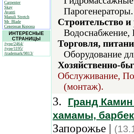
Гидромассажные
Carpenter
Skay
Парогенераторы.
Avanti
Manuli Stretch
Строительство и
Mr. Blade
Северная Корона
Водоснабжение, 
ИНТЕРЕСНЫЕ
СТРАНИЦЫ
Торговля, питани
/type/2464/
/type/1195/
Оборудование дл
/trademark/9813/
Хозяйственно-бы
Обслуживание, По
(монтаж).
3.
Гранд Камин
хамамы, барбек
Запорожье |
(13.