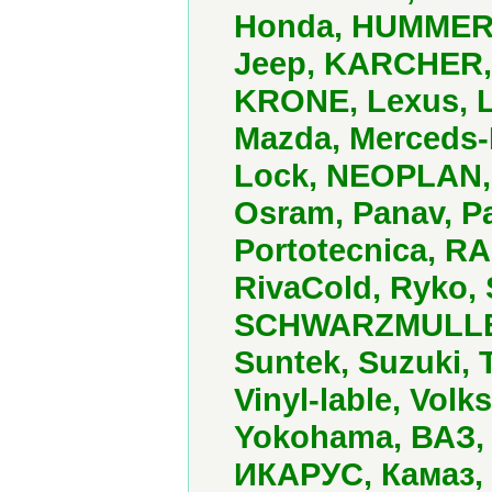
Honda, HUMMER, H
Jeep, KARCHER, 
KRONE, Lexus, L
Mazda, Merceds-B
Lock, NEOPLAN, 
Osram, Panav, P
Portotecnica, R
RivaCold, Ryko,
SCHWARZMULLER,
Suntek, Suzuki, 
Vinyl-lable, Vol
Yokohama, ВАЗ, 
ИКАРУС, Камаз,