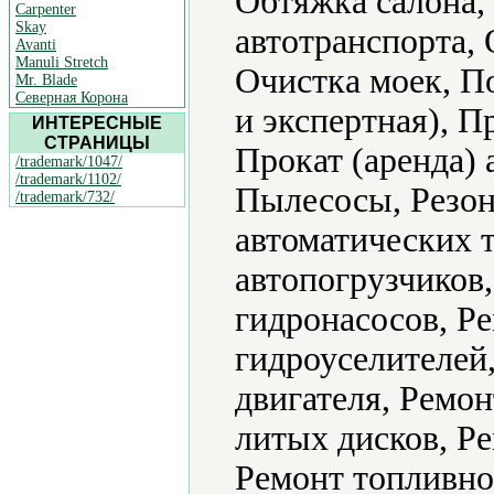
Обтяжка салона,
Carpenter
Skay
автотранспорта,
Avanti
Manuli Stretch
Очистка моек, П
Mr. Blade
Северная Корона
и экспертная), П
ИНТЕРЕСНЫЕ
СТРАНИЦЫ
Прокат (аренда) 
/trademark/1047/
/trademark/1102/
Пылесосы, Резон
/trademark/732/
автоматических 
автопогрузчиков,
гидронасосов, Р
гидроуселителей
двигателя, Ремон
литых дисков, Р
Ремонт топливно