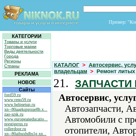
Пример: "К
КАТЕГОРИИ
Товары и услуги
Торговые марки
Виды деятельности
Города
Регионы
КАТАЛОГ
>
Автосервис, усл
Страны
владельцам
>
Ремонт литых
РЕКЛАМА
21.
ЗАПЧАСТИ 
НОВОЕ
Сайты
Автосервис, услу
ford59.ru
www.reno59.ru
www.helpsetup.ru
Автозапчасти, А
xn--80aagkqppxqe8h.x...
zao-szsk.ru
Автомобили с пр
www.europeaneducatio...
prestigerus.ru
отопители, Авто
rollerdoor.ru
xn--80aibuxhdbs1g.xn...