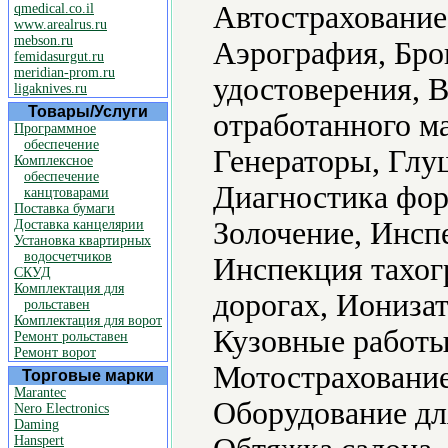
Автострахование
qmedical.co.il
www.arealrus.ru
mebson.ru
Аэрография, Бро
femidasurgut.ru
meridian-prom.ru
удостоверения, 
ligaknives.ru
Товары/Услуги
отработанного м
Программное
обеспечение
Генераторы, Глу
Комплексное
обеспечение
Диагностика фор
канцтоварами
Поставка бумаги
Золочение, Инсп
Доставка канцелярии
Установка квартирных
водосчетчиков
Инспекция тахог
СКУД
Комплектация для
дорогах, Иониза
рольставен
Комплектация для ворот
Кузовные работы
Ремонт рольставен
Ремонт ворот
Мотострахование
Торговые марки
Marantec
Оборудование дл
Nero Electronics
Daming
Hanspert