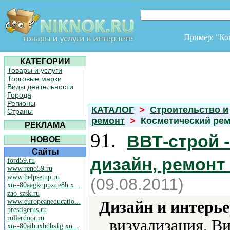
Пример: "К
КАТЕГОРИИ
Товары и услуги
Торговые марки
Виды деятельности
Города
Регионы
КАТАЛОГ
>
Строительство и
Страны
ремонт
>
Косметический ре
РЕКЛАМА
91.
ВВТ-строй 
НОВОЕ
Сайты
дизайн, ремонт
ford59.ru
www.reno59.ru
www.helpsetup.ru
(09.08.2011)
xn--80aagkqppxqe8h.x...
zao-szsk.ru
www.europeaneducatio...
Дизайн и интерье
prestigerus.ru
rollerdoor.ru
визуализация, В
xn--80aibuxhdbs1g.xn...