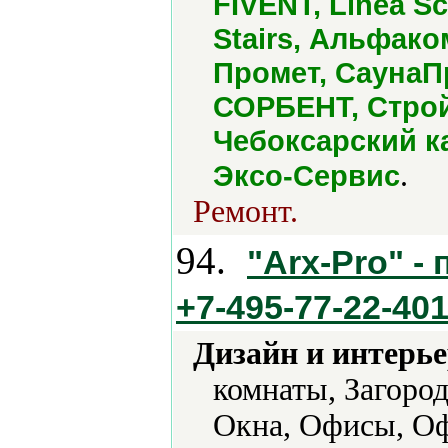
FIVENT, Linea Sca
Stairs, Альфак
Промет, СаунаП
СОРБЕНТ, Строй
Чебоксарский 
.
Эксо-Сервис
Ремонт.
94.
"Arx-Pro" -
+7-495-77-22-40
Дизайн и интерье
комнаты, Загоро
Окна, Офисы, Оф