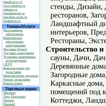
qmedical.co.il
стенды, Дизайн,
www.arealrus.ru
mebson.ru
ресторанов, Заг
femidasurgut.ru
meridian-prom.ru
ligaknives.ru
Ландшафтный ди
Товары/Услуги
интерьеров, Пре
Программное
обеспечение
Комплексное
Рестораны, Экст
обеспечение
канцтоварами
Строительство и
Поставка бумаги
Доставка канцелярии
сауны, Дачи, Да
Установка квартирных
водосчетчиков
Деревянные дома
СКУД
Комплектация для
рольставен
Загородные дома
Комплектация для ворот
Ремонт рольставен
Каркасные дома,
Ремонт ворот
Торговые марки
помещений под к
Marantec
Nero Electronics
Коттеджи, Ландш
Daming
Hanspert