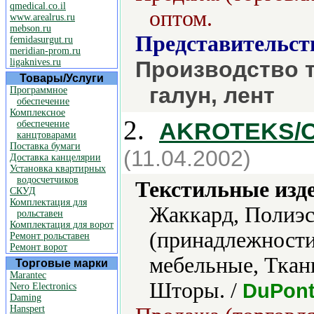
qmedical.co.il
оптом.
www.arealrus.ru
mebson.ru
Представительст
femidasurgut.ru
meridian-prom.ru
ligaknives.ru
Производство 
Товары/Услуги
галун, лент
Программное
обеспечение
Комплексное
2.
AKROTEKS/
обеспечение
канцтоварами
Поставка бумаги
(11.04.2002)
Доставка канцелярии
Установка квартирных
водосчетчиков
Текстильные изд
СКУД
Комплектация для
Жаккард, Полиэс
рольставен
Комплектация для ворот
(принадлежности
Ремонт рольставен
Ремонт ворот
мебельные, Ткан
Торговые марки
Marantec
Шторы. /
DuPont
Nero Electronics
Daming
Hanspert