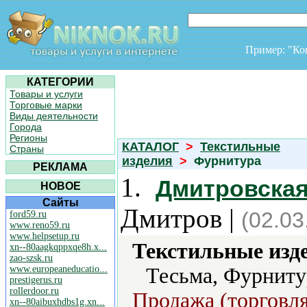
Пример: "К
КАТЕГОРИИ
Товары и услуги
Торговые марки
Виды деятельности
Города
Регионы
КАТАЛОГ
>
Текстильные
Страны
изделия
>
Фурнитура
РЕКЛАМА
1.
Дмитровская
НОВОЕ
Сайты
Дмитров |
(02.03
ford59.ru
www.reno59.ru
www.helpsetup.ru
Текстильные изд
xn--80aagkqppxqe8h.x...
zao-szsk.ru
www.europeaneducatio...
Тесьма, Фурниту
prestigerus.ru
rollerdoor.ru
Продажа (торговля
xn--80aibuxhdbs1g.xn...