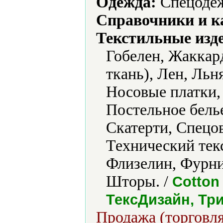
Одежда:
Спецодеж
Справочники и к
Текстильные изд
Гобелен, Жаккар
ткань), Лен, Льн
Носовые платки,
Постельное бель
Скатерти, Спецов
Технический текс
Флизелин, Фурни
Шторы. /
Cotton
ТексДизайн, Тр
Продажа (торговля