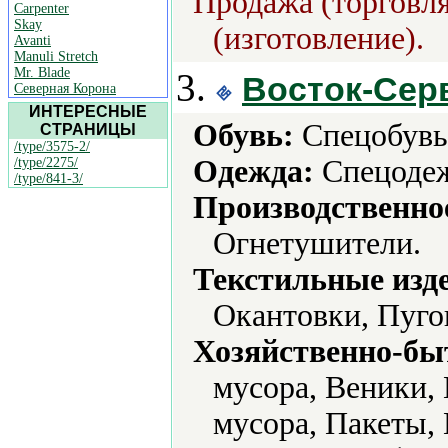
Продажа (торговля
Carpenter
Skay
(изготовление).
Avanti
Manuli Stretch
Mr. Blade
3.
Восток-Сер
Северная Корона
ИНТЕРЕСНЫЕ
Обувь:
Спецобувь
СТРАНИЦЫ
/type/3575-2/
Одежда:
Спецодеж
/type/2275/
/type/841-3/
Производственно
Огнетушители.
Текстильные изд
Окантовки, Пуго
Хозяйственно-бы
мусора, Веники,
мусора, Пакеты,