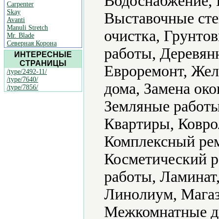
Водоснабжение, 
Carpenter
Skay
Выставочные сте
Avanti
Manuli Stretch
очистка, Грунто
Mr. Blade
Северная Корона
работы, Деревян
ИНТЕРЕСНЫЕ
СТРАНИЦЫ
Евроремонт, Жел
/type/2492-11/
/type/7640/
дома, Замена око
/type/7856/
Земляные работы
Квартиры, Ковро
Комплексный ре
Косметический р
работы, Ламинат
Линолиум, Магаз
Межкомнатные дв