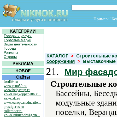
Пример: "К
КАТЕГОРИИ
Товары и услуги
Торговые марки
Виды деятельности
Города
Регионы
КАТАЛОГ
>
Строительные ко
Страны
сооружения
>
Выставочные
РЕКЛАМА
21.
Мир фасад
НОВОЕ
Сайты
Строительные ко
ford59.ru
www.reno59.ru
www.helpsetup.ru
Бассейны, Бесед
xn--80aagkqppxqe8h.x...
zao-szsk.ru
модульные здани
www.europeaneducatio...
prestigerus.ru
поселки, Веранд
rollerdoor.ru
xn--80aibuxhdbs1g.xn...