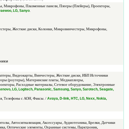
, Микрофоны, Плазменные панели, Плееры (Плейеры), Проекторы,
.
aewoo, LG, Sanyo
честеры, Жесткие диски, Колонки, Микровинчестеры, Микрофоны,
ники
аптеры, Видеокарты, Винчестеры, Жесткие диски, ИБП Источники
оры (роутеры), Материнские платы, Медиаплееры,
екторы, Расходные материалы, Сетевое оборудование, Электронные
Lenovo, LG, Logitech, Panasonic, Samsung, Sanyo, Sarotech, Seagate,
, Телефоны с АОН, Факсы. /
Avaya, D-link, HTC, LG, Nexx, Nokia,
толы, Автосигнализация, Аксессуары, Аудиотехника, Брелки, Датчики
ика, Оптические элементы, Охранные системы, Парктроник,