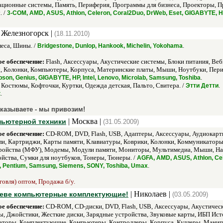
ционные системы, Память, Периферия, Программы для бизнеса, Проекторы, П
. /
3-COM, AMD, ASUS, Athlon, Celeron, Coral2Duo, DrWeb, Eset, GIGABYTE, HP,
 Железногорск |
(18.11.2010)
eса, Шины. /
.
Bridgestone, Dunlop, Hankook, Michelin, Yokohama
е обеспечение:
Flash, Аксессуары, Акустические системы, Блоки питания, В
ы, Колонки, Компьютеры, Корпуса, Материнские платы, Мыши, Ноутбуки, Пер
.
son, Genius, GIGABYTE, HP, Intel, Lenovo, Microlab, Samsung, Toshiba
 Костюмы, Кофточки, Куртки, Одежда детская, Пальто, Свитера. /
.
Этти Детти
.
к
аказываете - мы привозим!
| Москва |
пьютерной техники
(31.05.2009)
е обеспечение:
CD-ROM, DVD, Flash, USB, Адаптеры, Аксессуары, Аудиокарты
ли, Картриджи, Карты памяти, Клавиатуры, Коврики, Колонки, Коммуникатор
йства (МФУ), Модемы, Модули памяти, Мониторы, Мультимедиа, Мыши, Нако
йства, Сумки для ноутбуков, Тонеры, Тюнеры. /
AGFA, AMD, ASUS, Athlon, Cele
.
C, Pentium, Samsung, Siemens, SONY, Toshiba, Umax
говля) оптом, Продажа б/у.
| Николаев |
лаеве компьютерные комплектующие!
(03.05.2009)
е обеспечение:
CD-ROM, CD-диски, DVD, Flash, USB, Аксессуары, Акустическ
, Джойстики, Жесткие диски, Зарядные устройства, Звуковые карты, ИБП Ис
каторы, Комплектующие, Компьютеры, Контроллеры, Корпуса, Куллеры, Мани