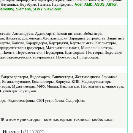
аушники, Ноутбуки, Память, Периферия. /
Acer, AMD, ASUS, Athlon,
.
, Samsung, Siemens, SONY, ViewSonic
стемы, Антивирусы, Аудиокарты, Блоки питания, Вебкамеры,
ы, Дискеты, Дисководы, Жесткие диски, Зарядные устройства, Защитные
 карты, Кабели, Кардридеры, Картриджи, Карты памяти, Клавиатуры,
аршрутизаторы (роутеры), Материнские платы, Микровинчестеры,
 Память, Переключатели, Периферия, Платформы, Плоттеры, Подставки
для садоводческих товариществ, Проекторы, Процессоры.
, Видеоадаптеры, Видеокарты, Винчестеры, Жесткие диски, Звуковые
ры, Комплектующие, Компьютеры, Корпуса, КПК, Маршрутизаторы
иторы, Мультимедиа, МФУ, Мыши, Накопители, Настольные компьютеры,
Сумки для ноутбуков.
оры, Радиотелефоны, СВЧ устройства, Смартфоны.
КПК и коммуникаторы - компьютерная техника - мобильная
| Иркутск |
(31.10.2009)