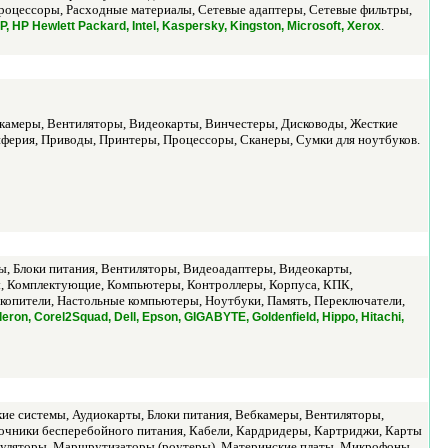
роцессоры, Расходные материалы, Сетевые адаптеры, Сетевые фильтры,
.
 HP Hewlett Packard, Intel, Kaspersky, Kingston, Microsoft, Xerox
ебкамеры, Вентиляторы, Видеокарты, Винчестеры, Дисководы, Жесткие
иферия, Приводы, Принтеры, Процессоры, Сканеры, Сумки для ноутбуков.
, Блоки питания, Вентиляторы, Видеоадаптеры, Видеокарты,
ы, Комплектующие, Компьютеры, Контроллеры, Корпуса, КПК,
пители, Настольные компьютеры, Ноутбуки, Память, Переключатели,
ron, Corel2Squad, Dell, Epson, GIGABYTE, Goldenfield, Hippo, Hitachi,
ие системы, Аудиокарты, Блоки питания, Вебкамеры, Вентиляторы,
точники бесперебойного питания, Кабели, Кардридеры, Картриджи, Карты
пуляторы, Маршрутизаторы (роутеры), Материнские платы, Микрофоны,