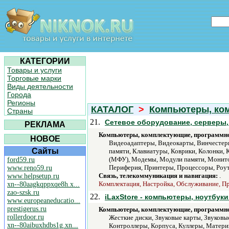
КАТЕГОРИИ
Товары и услуги
Торговые марки
Виды деятельности
Города
Регионы
КАТАЛОГ
>
Компьютеры, ко
Страны
21.
Сетевое оборудование, серверы,
РЕКЛАМА
Компьютеры, комплектующие, программно
НОВОЕ
Видеоадаптеры, Видеокарты, Винчестеры
Сайты
памяти, Клавиатуры, Коврики, Колонки
(МФУ), Модемы, Модули памяти, Монито
ford59.ru
Периферия, Принтеры, Процессоры, Роут
www.reno59.ru
Связь, телекоммуникация и навигация:
.
www.helpsetup.ru
Комплектация, Настройка, Обслуживание, Про
xn--80aagkqppxqe8h.x...
zao-szsk.ru
22.
iLaxStore - компьютеры, ноутбуки
www.europeaneducatio...
prestigerus.ru
Компьютеры, комплектующие, программно
rollerdoor.ru
Жесткие диски, Звуковые карты, Звуков
xn--80aibuxhdbs1g.xn...
Контроллеры, Корпуса, Куллеры, Матер