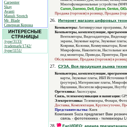
Carpenter
Многофункциональные устройства (МФУ)
Skay
Canon, Daewoo, Dell, Epson, Genius, GIG
Avanti
Продажа (торговля) в розницу, Продажа (тор
Manuli Stretch
26.
Интернет магазин цифровых техн
Mr. Blade
Северная Корона
Компьютеры:
Антивирусные программы, Ап
ИНТЕРЕСНЫЕ
Компьютеры, комплектующие, программно
СТРАНИЦЫ
Вентиляторы, Видеоадаптеры, Видеокарт
экраны, Звуковые карты, Звуковые плат
/type/3133/
Коврики, Колонки, Коммуникаторы, Ком
/trademark/1742/
Микрофоны, Накопители, Настольные ко
/type/1151/
под мониторы, Приводы, Принтеры, Прис
Обслуживание, Продажа (торговля) в розницу
27.
СУЗА. Вся продукция рынка техн
Компьютеры, комплектующие, программно
карты, Звуковые платы, ИБП Источники
(роутеры), Материнские платы, Микроф
Наушники, Носители нформации, Ноутбук
Оргтехника:
Аксессуары.
Связь, телекоммуникация и навигация:
GPS
Электротехника:
Телевизоры, Фонари, Фото
Доставка, Комплектация, Круглосуточно, Про
Представительства:
Киев
Компания Suza предлагает Вам рознич
связь - фототехника - телевизоры 
28.
FanVIDEO: аренда презентацион