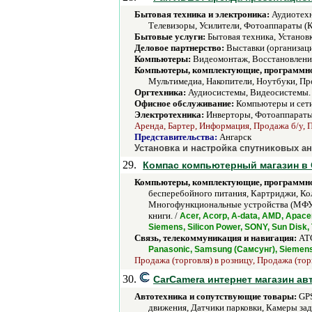
Бытовая техника и электроника:
Аудиотехн
Телевизоры, Усилители, Фотоаппараты (
Бытовые услуги:
Бытовая техника, Установк
Деловое партнерство:
Выставки (организаци
Компьютеры:
Видеомонтаж, Восстановление
Компьютеры, комплектующие, программно
Мультимедиа, Накопители, Ноутбуки, Пр
Оргтехника:
Аудиосистемы, Видеосистемы.
Офисное обслуживание:
Компьютеры и сети
Электротехника:
Инверторы, Фотоаппараты
Аренда, Бартер, Информация, Продажа б/у, П
Представительства:
Ангарск
Установка и настройка спутниковых ан
29.
Компас компьютерный магазин в 
Компьютеры, комплектующие, программно
бесперебойного питания, Картриджи, К
Многофункциональные устройства (МФУ)
книги. /
Acer, Acorp, A-data, AMD, Apacer
Siemens, Silicon Power, SONY, Sun Disk,
Связь, телекоммуникация и навигация:
АТС
Panasonic, Samsung (Самсунг), Siemens
Продажа (торговля) в розницу, Продажа (тор
30.
CarCamera интернет магазин а
Автотехника и сопутствующие товары:
GPS
движения, Датчики парковки, Камеры за