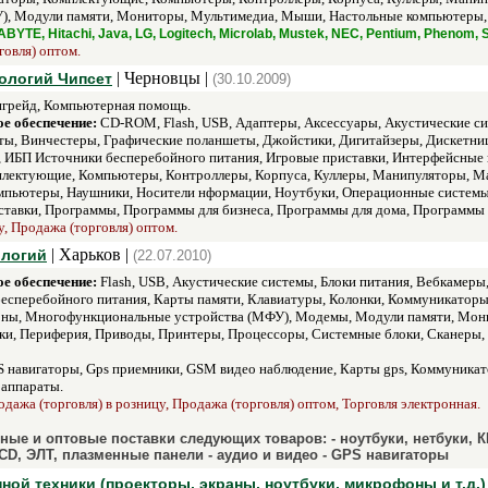
, Модули памяти, Мониторы, Мультимедиа, Мыши, Настольные компьютеры, Н
ABYTE, Hitachi, Java, LG, Logitech, Microlab, Mustek, NEC, Pentium, Phenom
говля) оптом.
| Черновцы |
ологий Чипсет
(30.10.2009)
грейд, Компьютерная помощь.
е обеспечение:
CD-ROM, Flash, USB, Адаптеры, Аксессуары, Акустические си
ы, Винчестеры, Графические поланшеты, Джойстики, Дигитайзеры, Дискетниц
ы, ИБП Источники бесперебойного питания, Игровые приставки, Интерфейсные
плектующие, Компьютеры, Контроллеры, Корпуса, Куллеры, Манипуляторы, М
мпьютеры, Наушники, Носители нформации, Ноутбуки, Операционные системы,
тавки, Программы, Программы для бизнеса, Программы для дома, Программы 
, Продажа (торговля) оптом.
| Харьков |
ологий
(22.07.2010)
е обеспечение:
Flash, USB, Акустические системы, Блоки питания, Вебкамеры
 бесперебойного питания, Карты памяти, Клавиатуры, Колонки, Коммуникато
оны, Многофункциональные устройства (МФУ), Модемы, Модули памяти, Мон
и, Периферия, Приводы, Принтеры, Процессоры, Системные блоки, Сканеры, 
 навигаторы, Gps приемники, GSM видео наблюдение, Карты gps, Коммуникат
аппараты.
дажа (торговля) в розницу, Продажа (торговля) оптом, Торговля электронная.
ные и оптовые поставки следующих товаров: - ноутбуки, нетбуки, 
LCD, ЭЛТ, плазменные панели - аудио и видео - GPS навигаторы
ной техники (проекторы, экраны, ноутбуки, микрофоны и т.д.)