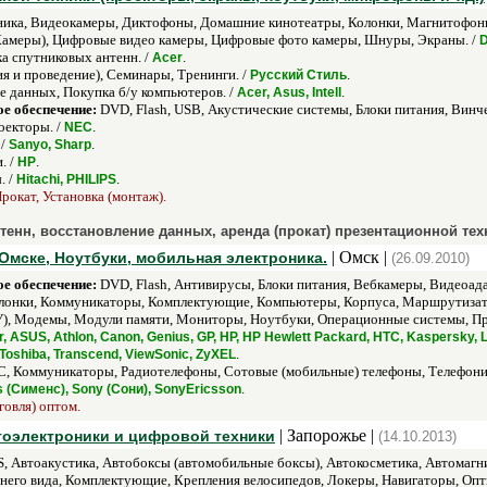
ика, Видеокамеры, Диктофоны, Домашние кинотеатры, Колонки, Магнитофоны
Камеры), Цифровые видео камеры, Цифровые фото камеры, Шнуры, Экраны. /
D
а спутниковых антенн. /
.
Acer
я и проведение), Семинары, Тренинги. /
.
Русский Стиль
 данных, Покупка б/у компьютеров. /
.
Acer, Asus, Intell
е обеспечение:
DVD, Flash, USB, Акустические системы, Блоки питания, Вин
оекторы. /
.
NEC
 /
.
Sanyo, Sharp
. /
.
HP
. /
.
Hitachi, PHILIPS
рокат, Установка (монтаж).
тенн, восстановление данных, аренда (прокат) презентационной тех
| Омск |
Омске, Ноутбуки, мобильная электроника.
(26.09.2010)
е обеспечение:
DVD, Flash, Антивирусы, Блоки питания, Вебкамеры, Видеоад
олонки, Коммуникаторы, Комплектующие, Компьютеры, Корпуса, Маршрутизат
, Модемы, Модули памяти, Мониторы, Ноутбуки, Операционные системы, Про
, ASUS, Athlon, Canon, Genius, GP, HP, HP Hewlett Packard, HTC, Kaspersky, 
.
 Toshiba, Transcend, ViewSonic, ZyXEL
, Коммуникаторы, Радиотелефоны, Сотовые (мобильные) телефоны, Телефония
.
 (Сименс), Sony (Сони), SonyEricsson
говля) оптом.
| Запорожье |
втоэлектроники и цифровой техники
(14.10.2013)
, Автоакустика, Автобоксы (автомобильные боксы), Автокосметика, Автомагни
днего вида, Комплектующие, Крепления велосипедов, Локеры, Навигаторы, Опт