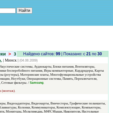
е"
нки
>
3
Найдено сайтов:
99
| Показано: c
21
по
30
| Минск |
и.
(04.08.2009)
Акустические системы, Аудиокарты, Блоки питания, Вентиляторы,
чники бесперебойного питания, Игры компьютерные, Кардридеры, Карты
ры (роутеры), Материнские платы, Многофункциональные устройства
ации, Ноутбуки, Операционные системы, Память, Переключатели,
, Сетевые фильтры. /
.
Samsung
а (монтаж).
меры, Видеоадаптеры, Видеокарты, Винчестеры, Графические поланшеты,
, Клавиатуры, Колонки, Коммуникаторы, Комплектующие, Компьютеры,
яти, Мониторы, Мультимедиа, МФУ, Мыши, Накопители, Настольные