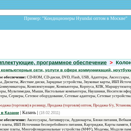
Пример: "Кондиционеры Hyundai оптом в Москв
мплектующие, программное обеспечение
>
Коло
 компьютерные сети, услуги в сфере коммунникаций, ноутбук
е обеспечение:
CD-ROM, CD-диски, DVD, Flash, USB, Адаптеры, Аксессуары, 
, Дискеты, Жесткие диски, Зарядные устройства, Звуковые карты, ИБП Исто
, Коммуникаторы, Комплектующие, Компьютеры, Корпуса, КПК, Маршрутизато
ры, Мультимедиа, Мыши, Настольные компьютеры, Наушники, Носители нформ
еры, Серверы, Сетевое оборудование, Сетевые адаптеры, Сетевые устройства
дажа (торговля) в розницу, Продажа (торговля) оптом, Продажа б/у, Установк
| Казань |
 в Казани
(18.02.2011)
е обеспечение:
Аксессуары, Антивирусы, Аудиокарты, Блоки питания, Вебка
ые платы, ИБП Источники бесперебойного питания, Картриджи, Карты памяти
инские платы, Многофункциональные устройства (МФУ), Модемы, Модули пам