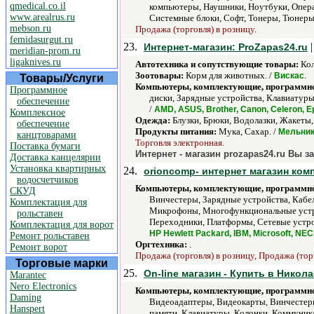
qmedical.co.il
компьютеры, Наушники, Ноутбуки, Опера
www.arealrus.ru
Системные блоки, Софт, Тонеры, Тюнеры
mebson.ru
Продажа (торговля) в розницу.
femidasurgut.ru
23.
|
Интернет-магазин: ProZapas24.ru
meridian-prom.ru
ligaknives.ru
Автотехника и сопутствующие товары:
Кол
Зоотовары:
Корм для животных. /
.
Вискас
Товары/Услуги
Компьютеры, комплектующие, программно
Программное
диски, Зарядные устройства, Клавиатур
обеспечение
/
AMD, ASUS, Brother, Canon, Celeron, Ep
Комплексное
Одежда:
Блузки, Брюки, Водолазки, Жакеты,
обеспечение
Продукты питания:
Мука, Сахар. /
Мельни
канцтоварами
Торговля электронная.
Поставка бумаги
Интернет - магазин prozapas24.ru Вы з
Доставка канцелярии
Установка квартирных
24.
orioncomp- интернет магазин ком
водосчетчиков
Компьютеры, комплектующие, программно
СКУД
Винчестеры, Зарядные устройства, Кабе
Комплектация для
Микрофоны, Многофункциональные устро
рольставен
Переходники, Платформы, Сетевые устро
Комплектация для ворот
HP Hewlett Packard, IBM, Microsoft, NE
Ремонт рольставен
Оргтехника:
.
Ремонт ворот
Продажа (торговля) в розницу, Продажа (тор
Торговые марки
25.
On-line магазин - Купить в Нико
Marantec
Nero Electronics
Компьютеры, комплектующие, программно
Daming
Видеоадаптеры, Видеокарты, Винчестеры
Hanspert
памяти, Клавиатуры, Колонки, Коммуни