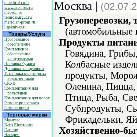
Москва |
qmedical.co.il
(02.07.
www.arealrus.ru
mebson.ru
femidasurgut.ru
Грузоперевозки, 
meridian-prom.ru
ligaknives.ru
(автомобильные 
Товары/Услуги
Программное
Продукты питани
обеспечение
Комплексное
Говядина, Грибы
обеспечение
канцтоварами
Колбасные издел
Поставка бумаги
Доставка канцелярии
продукты, Морож
Установка квартирных
водосчетчиков
СКУД
Оленина, Пицца,
Комплектация для
рольставен
Птица, Рыба, Св
Комплектация для ворот
Ремонт рольставен
Субпродукты, С
Ремонт ворот
Торговые марки
Фрикадельки, Яй
Marantec
Nero Electronics
Хозяйственно-бы
Daming
Hanspert