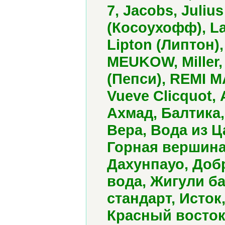
7, Jacobs, Juliu
(Косоухофф), La
Lipton (Липтон)
MEUKOW, Miller,
(Пепси), REMI MA
Vueve Clicquot,
Ахмад, Балтика,
Вера, Вода из 
Горная вершина,
Дахунпауо, Доб
вода, Жигули ба
стандарт, Исток
Красный восток