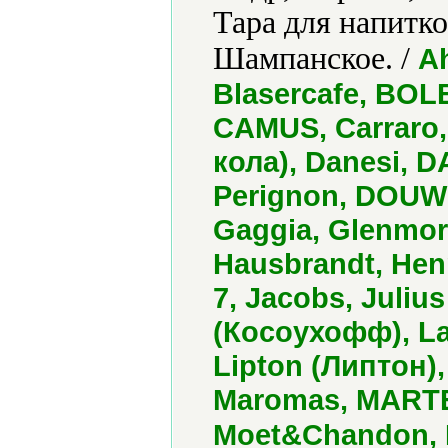
Тара для напитко
Шампанское. /
Ah
Blasercafe, BO
CAMUS, Carraro
кола), Danesi, D
Perignon, DOUW
Gaggia, Glenmor
Hausbrandt, Henn
7, Jacobs, Juliu
(Косоухофф), La
Lipton (Липтон),
Maromas, MARTEL
Moet&Chandon, 