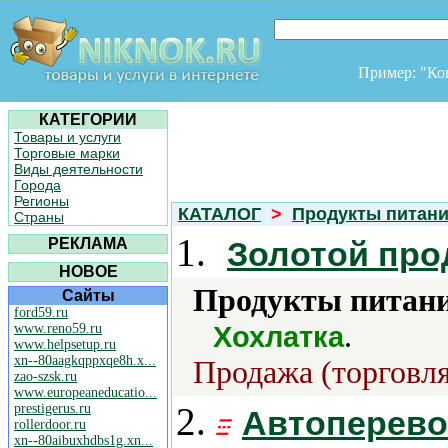
Пример: "К
КАТЕГОРИИ
Товары и услуги
Торговые марки
Виды деятельности
Города
Регионы
КАТАЛОГ
>
Продукты питан
Страны
1.
РЕКЛАМА
Золотой про
НОВОЕ
Продукты питани
Сайты
ford59.ru
.
Хохлатка
www.reno59.ru
www.helpsetup.ru
xn--80aagkqppxqe8h.x...
Продажа (торговля
zao-szsk.ru
www.europeaneducatio...
2.
prestigerus.ru
Автоперево
rollerdoor.ru
xn--80aibuxhdbs1g.xn...