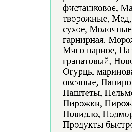
фисташковое, Ма
творожные, Мед,
сухое, Молочные
гарнирная, Моро
Мясо парное, На
гранатовый, Нов
Огурцы маринова
овсяные, Паниро
Паштеты, Пельме
Пирожки, Пирож
Повидло, Подмор
Продукты быстро