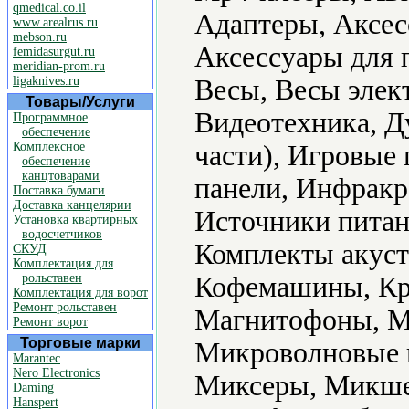
qmedical.co.il
Адаптеры, Аксес
www.arealrus.ru
mebson.ru
Аксессуары для 
femidasurgut.ru
meridian-prom.ru
ligaknives.ru
Весы, Весы элек
Товары/Услуги
Видеотехника, Д
Программное
обеспечение
Комплексное
части), Игровые
обеспечение
канцтоварами
панели, Инфракр
Поставка бумаги
Доставка канцелярии
Источники питан
Установка квартирных
водосчетчиков
Комплекты акуст
СКУД
Комплектация для
рольставен
Кофемашины, Кр
Комплектация для ворот
Ремонт рольставен
Магнитофоны, М
Ремонт ворот
Торговые марки
Микроволновые 
Marantec
Nero Electronics
Миксеры, Микше
Daming
Hanspert