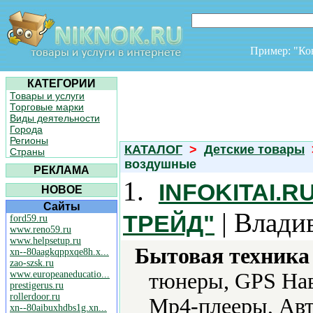
Пример: "К
КАТЕГОРИИ
Товары и услуги
Торговые марки
Виды деятельности
Города
Регионы
КАТАЛОГ
>
Детские товары
Страны
воздушные
РЕКЛАМА
1.
INFOKITAI.
НОВОЕ
Сайты
| Влади
ТРЕЙД"
ford59.ru
www.reno59.ru
www.helpsetup.ru
Бытовая техника 
xn--80aagkqppxqe8h.x...
zao-szsk.ru
www.europeaneducatio...
тюнеры, GPS Нав
prestigerus.ru
rollerdoor.ru
Mp4-плееры, Авт
xn--80aibuxhdbs1g.xn...