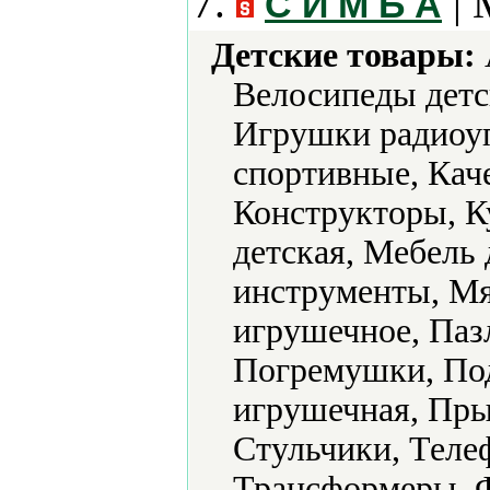
7.
| 
С И М Б А
Детские товары:
Велосипеды детс
Игрушки радиоу
спортивные, Каче
Конструкторы, К
детская, Мебель
инструменты, Мя
игрушечное, Паз
Погремушки, Под
игрушечная, Пры
Стульчики, Теле
Трансформеры, 