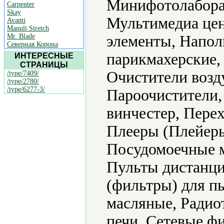
Минифотолабора
Carpenter
Skay
Мультимедиа цен
Avanti
Manuli Stretch
Mr. Blade
элементы, Напол
Северная Корона
парикмахерские,
ИНТЕРЕСНЫЕ
СТРАНИЦЫ
Очистители возд
/type/7409/
/type/2780/
/type/6277-3/
Пароочистители,
винчестер, Пере
Плееры (Плейеры
Посудомоечные 
Пульты дистанци
(фильтры) для п
масляные, Радио
печи, Сетевые ф