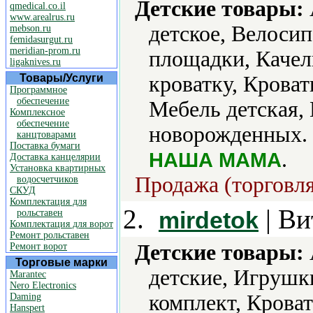
Детские товары:
qmedical.co.il
www.arealrus.ru
детское, Велоси
mebson.ru
femidasurgut.ru
meridian-prom.ru
площадки, Качел
ligaknives.ru
Товары/Услуги
кроватку, Кроват
Программное
обеспечение
Мебель детская,
Комплексное
обеспечение
новорожденных.
канцтоварами
Поставка бумаги
.
НАША МАМА
Доставка канцелярии
Установка квартирных
Продажа (торговля
водосчетчиков
СКУД
Комплектация для
2.
| Ви
mirdetok
рольставен
Комплектация для ворот
Ремонт рольставен
Детские товары:
Ремонт ворот
Торговые марки
детские, Игрушк
Marantec
Nero Electronics
комплект, Крова
Daming
Hanspert