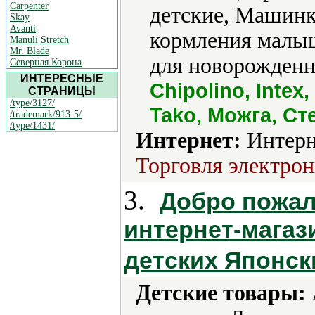
Carpenter
детские, Машинк
Skay
Avanti
кормления малыш
Manuli Stretch
Mr. Blade
для новорожденн
Северная Корона
ИНТЕРЕСНЫЕ
Chipolino, Intex
СТРАНИЦЫ
/type/3127/
Tako, Можга, Ст
/trademark/913-5/
/type/1431/
Интернет:
Интерн
Торговля электрон
3.
Добро пожал
интернет-магаз
детских Японск
Детские товары: