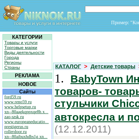
Пример: "К
КАТЕГОРИИ
Товары и услуги
Торговые марки
Виды деятельности
Города
Регионы
КАТАЛОГ
>
Детские товары
Страны
1.
РЕКЛАМА
BabyTown Ин
НОВОЕ
товаров- товар
Сайты
ford59.ru
стульчики Chicc
www.reno59.ru
www.helpsetup.ru
xn--80aagkqppxqe8h.x...
автокресла и п
zao-szsk.ru
www.europeaneducatio...
(12.12.2011)
prestigerus.ru
rollerdoor.ru
xn--80aibuxhdbs1g.xn...