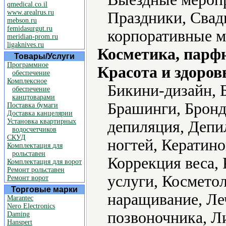
qmedical.co.il
www.arealrus.ru
Праздники, Свад
mebson.ru
femidasurgut.ru
корпоративные м
meridian-prom.ru
ligaknives.ru
Косметика, парф
Товары/Услуги
Программное
Красота и здоров
обеспечение
Комплексное
Бикини-дизайн, 
обеспечение
канцтоварами
Брашинги, Бронд
Поставка бумаги
Доставка канцелярии
Установка квартирных
депиляция, Депи
водосчетчиков
СКУД
ногтей, Кератин
Комплектация для
рольставен
Коррекция веса,
Комплектация для ворот
Ремонт рольставен
услуги, Космето
Ремонт ворот
Торговые марки
наращивание, Ле
Marantec
Nero Electronics
позвоночника, Л
Daming
Hanspert