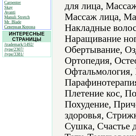
Carpenter
для лица, Масса
Skay
Avanti
Массаж лица, Ма
Manuli Stretch
Mr. Blade
Накладные волос
Северная Корона
ИНТЕРЕСНЫЕ
Наращивание ног
СТРАНИЦЫ
/trademark/1492/
Обертывание, Оз
/type/2307/
/type/3381/
Ортопедия, Осте
Офтальмология, 
Парафинотерапия
Плетение кос, П
Похудение, Приче
здоровья, Стриж
Сушка, Счастье д