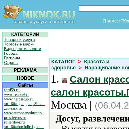
Пример: "К
КАТЕГОРИИ
Товары и услуги
Торговые марки
Виды деятельности
Города
Регионы
КАТАЛОГ
>
Красота и
Страны
здоровье
>
Наращивание но
РЕКЛАМА
1.
Салон крас
НОВОЕ
Сайты
салон красоты.
ford59.ru
www.reno59.ru
www.helpsetup.ru
Москва |
(06.04.
xn--80aagkqppxqe8h.x...
zao-szsk.ru
www.europeaneducatio...
Досуг, развлечен
prestigerus.ru
rollerdoor.ru
Выездные меропр
xn--80aibuxhdbs1g.xn...