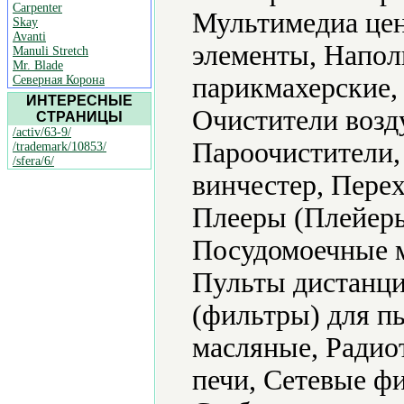
Carpenter
Мультимедиа цен
Skay
Avanti
элементы, Напол
Manuli Stretch
Mr. Blade
парикмахерские,
Северная Корона
ИНТЕРЕСНЫЕ
Очистители возд
СТРАНИЦЫ
/activ/63-9/
Пароочистители,
/trademark/10853/
/sfera/6/
винчестер, Пере
Плееры (Плейеры
Посудомоечные 
Пульты дистанци
(фильтры) для п
масляные, Радио
печи, Сетевые ф