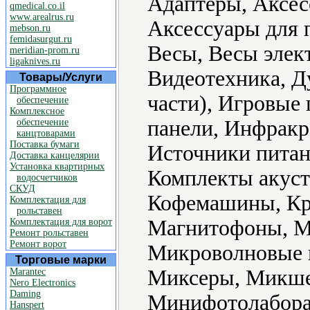
Адаптеры, Аксес
qmedical.co.il
www.arealrus.ru
Аксессуары для 
mebson.ru
femidasurgut.ru
Весы, Весы элек
meridian-prom.ru
ligaknives.ru
Видеотехника, Д
Товары/Услуги
Программное
части), Игровые
обеспечение
Комплексное
панели, Инфракр
обеспечение
канцтоварами
Поставка бумаги
Источники питан
Доставка канцелярии
Установка квартирных
Комплекты акуст
водосчетчиков
СКУД
Кофемашины, Кр
Комплектация для
рольставен
Магнитофоны, М
Комплектация для ворот
Ремонт рольставен
Ремонт ворот
Микроволновые 
Торговые марки
Миксеры, Микше
Marantec
Nero Electronics
Daming
Минифотолабора
Hanspert