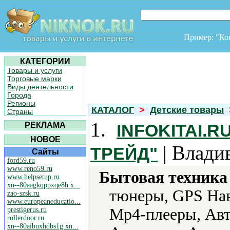
Пример: "К
КАТЕГОРИИ
Товары и услуги
Торговые марки
Виды деятельности
Города
Регионы
КАТАЛОГ
>
Детские товары
Страны
1.
РЕКЛАМА
INFOKITAI.
НОВОЕ
| Влади
ТРЕЙД"
Сайты
ford59.ru
www.reno59.ru
Бытовая техника 
www.helpsetup.ru
xn--80aagkqppxqe8h.x...
тюнеры, GPS Нав
zao-szsk.ru
www.europeaneducatio...
Mp4-плееры, Авт
prestigerus.ru
rollerdoor.ru
xn--80aibuxhdbs1g.xn...