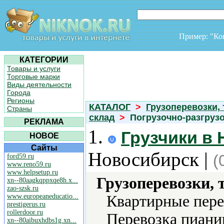
Пример: "К
КАТЕГОРИИ
Товары и услуги
Торговые марки
Виды деятельности
Города
Регионы
КАТАЛОГ
>
Грузоперевозки,
Страны
склад
>
Погрузочно-разгруз
РЕКЛАМА
1.
Грузчики в
НОВОЕ
Сайты
Новосибирск |
(
ford59.ru
www.reno59.ru
www.helpsetup.ru
Грузоперевозки, 
xn--80aagkqppxqe8h.x...
zao-szsk.ru
www.europeaneducatio...
Квартирные пере
prestigerus.ru
rollerdoor.ru
Перевозка пиани
xn--80aibuxhdbs1g.xn...