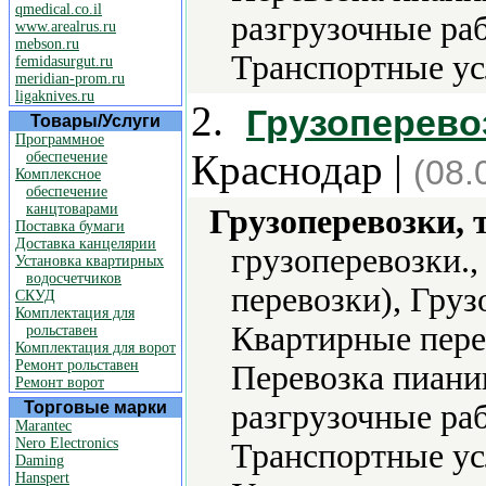
qmedical.co.il
разгрузочные ра
www.arealrus.ru
mebson.ru
Транспортные усл
femidasurgut.ru
meridian-prom.ru
ligaknives.ru
2.
Грузоперево
Товары/Услуги
Программное
Краснодар |
обеспечение
(08.
Комплексное
обеспечение
канцтоварами
Грузоперевозки, 
Поставка бумаги
Доставка канцелярии
грузоперевозки.
Установка квартирных
водосчетчиков
перевозки), Груз
СКУД
Комплектация для
Квартирные пере
рольставен
Комплектация для ворот
Ремонт рольставен
Перевозка пиани
Ремонт ворот
Торговые марки
разгрузочные ра
Marantec
Nero Electronics
Транспортные ус
Daming
Hanspert