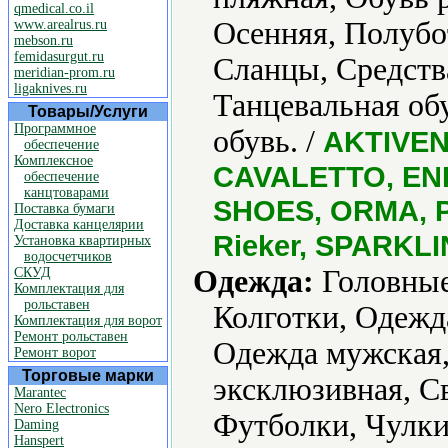
qmedical.co.il
Осенняя, Полубо
www.arealrus.ru
mebson.ru
femidasurgut.ru
Сланцы, Средства
meridian-prom.ru
ligaknives.ru
Танцевальная обу
Товары/Услуги
Программное
обувь. /
AKTIVEN
обеспечение
Комплексное
CAVALETTO, ENI
обеспечение
канцтоварами
SHOES, ORMA, 
Поставка бумаги
Доставка канцелярии
Rieker, SPARKLI
Установка квартирных
водосчетчиков
Одежда:
Головные
СКУД
Комплектация для
рольставен
Колготки, Одежд
Комплектация для ворот
Ремонт рольставен
Одежда мужская,
Ремонт ворот
Торговые марки
эксклюзивная, С
Marantec
Nero Electronics
Футболки, Чулки
Daming
Hanspert