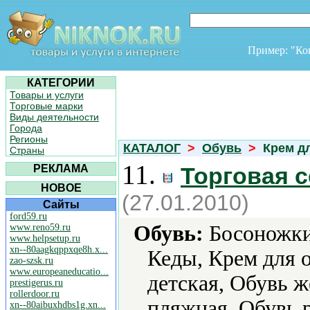
Пример: "К
КАТЕГОРИИ
Товары и услуги
Торговые марки
Виды деятельности
Города
Регионы
КАТАЛОГ
>
Обувь
>
Крем д
Страны
11.
РЕКЛАМА
Торговая с
НОВОЕ
(27.01.2010)
Сайты
ford59.ru
Обувь:
Босоножки,
www.reno59.ru
www.helpsetup.ru
xn--80aagkqppxqe8h.x...
Кеды, Крем для 
zao-szsk.ru
www.europeaneducatio...
детская, Обувь 
prestigerus.ru
rollerdoor.ru
пляжная, Обувь 
xn--80aibuxhdbs1g.xn...