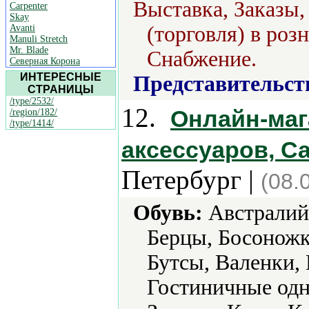
Выставка, Заказы,
Carpenter
Skay
(торговля) в роз
Avanti
Manuli Stretch
Mr. Blade
Снабжение.
Северная Корона
ИНТЕРЕСНЫЕ
Представительст
СТРАНИЦЫ
/type/2532/
12.
Онлайн-маг
/region/182/
/type/1414/
аксессуаров, Са
Петербург |
(08.
Обувь:
Австралийс
Берцы, Босоножк
Бутсы, Валенки,
Гостиничные одн