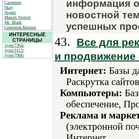
информация о 
Carpenter
Skay
новостной те
Avanti
Manuli Stretch
Mr. Blade
успешных про
Северная Корона
ИНТЕРЕСНЫЕ
43.
Все для ре
СТРАНИЦЫ
/type/7364/
/type/3113/
и продвижение 
/type/7906/
Интернет:
Базы д
Раскрутка сайтов
Компьютеры:
Баз
обеспечение, Про
Реклама и марке
(электронной поч
Интернет.