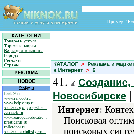
Пример: "К
КАТЕГОРИИ
Товары и услуги
Торговые марки
Виды деятельности
Города
Регионы
КАТАЛОГ
>
Реклама и марке
Страны
в Интернет
>
5
РЕКЛАМА
41.
Создание,
НОВОЕ
Сайты
|
Новосибирске
ford59.ru
www.reno59.ru
www.helpsetup.ru
Интернет:
Контекс
xn--80aagkqppxqe8h.x...
zao-szsk.ru
www.europeaneducatio...
Поисковая оптим
prestigerus.ru
rollerdoor.ru
поисковых систем
xn--80aibuxhdbs1g.xn...