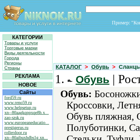
Пример: "К
КАТЕГОРИИ
Товары и услуги
Торговые марки
Виды деятельности
Города
Регионы
КАТАЛОГ
>
Обувь
>
Сланц
Страны
1.
| Рос
РЕКЛАМА
Обувь
НОВОЕ
Обувь:
Босоножки,
Сайты
ford59.ru
Кроссовки, Летн
www.reno59.ru
www.helpsetup.ru
xn--80aagkqppxqe8h.x...
Обувь пляжная, 
zao-szsk.ru
www.europeaneducatio...
Полуботинки, Са
prestigerus.ru
rollerdoor.ru
Стельки, Туфли, 
xn--80aibuxhdbs1g.xn...