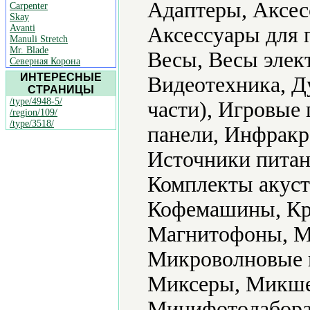
Адаптеры, Аксес
Carpenter
Skay
Avanti
Аксессуары для 
Manuli Stretch
Mr. Blade
Весы, Весы элек
Северная Корона
ИНТЕРЕСНЫЕ
Видеотехника, Д
СТРАНИЦЫ
/type/4948-5/
части), Игровые
/region/109/
/type/3518/
панели, Инфракр
Источники питан
Комплекты акуст
Кофемашины, Кр
Магнитофоны, М
Микроволновые 
Миксеры, Микше
Минифотолабора