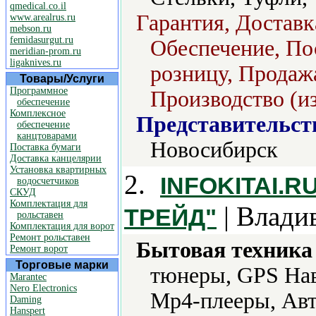
qmedical.co.il
Гарантия, Доставк
www.arealrus.ru
mebson.ru
femidasurgut.ru
Обеспечение, Пос
meridian-prom.ru
ligaknives.ru
розницу, Продажа
Товары/Услуги
Программное
Производство (из
обеспечение
Комплексное
Представительст
обеспечение
канцтоварами
Новосибирск
Поставка бумаги
Доставка канцелярии
Установка квартирных
2.
INFOKITAI.
водосчетчиков
СКУД
Комплектация для
| Влади
ТРЕЙД"
рольставен
Комплектация для ворот
Ремонт рольставен
Бытовая техника 
Ремонт ворот
Торговые марки
тюнеры, GPS Нав
Marantec
Nero Electronics
Mp4-плееры, Авт
Daming
Hanspert