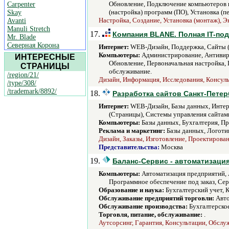
Обновление, Подключение компьютеров и
Carpenter
(настройка) программ (ПО), Установка (п
Skay
Настройка, Создание, Установка (монтаж), Э
Avanti
Manuli Stretch
17.
Компания BLANE. Полная IT-под
Mr. Blade
Северная Корона
Интернет:
WEB-Дизайн, Поддержка, Сайты (С
Компьютеры:
Администрирование, Антивиру
ИНТЕРЕСНЫЕ
Обновление, Первоначальная настройка,
СТРАНИЦЫ
обслуживание.
/region/21/
Дизайн, Информация, Исследования, Консуль
/type/308/
/trademark/8892/
18.
Разработка сайтов Санкт-Петер
Интернет:
WEB-Дизайн, Базы данных, Интерн
(Страницы), Системы управления сайтами,
Компьютеры:
Базы данных, Бухгалтерия, Пр
Реклама и маркетинг:
Базы данных, Логотип
Дизайн, Заказы, Изготовление, Проектирован
Представительства:
Москва
19.
Баланс-Сервис - автоматизация
Компьютеры:
Автоматизация предприятий, 
Программное обеспечение под заказ, Сер
Образование и наука:
Бухгалтерский учет, 
Обслуживание предприятий торговли:
Авто
Обслуживание производства:
Бухгалтерско
Торговля, питание, обслуживание:
.
Аутсорсинг, Гарантия, Консультации, Обслу