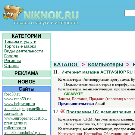
КАТЕГОРИИ
Товары и услуги
Торговые марки
Виды деятельности
Города
Регионы
КАТАЛОГ
>
Компьютеры
>
Б
Страны
11.
|
Интернет магазин ACTIV-SHOP.RU
РЕКЛАМА
Компьютеры:
Антивирусные программы, Бух
НОВОЕ
Подключение компьютеров и периферии, П
Сайты
Компьютеры, комплектующие, программно
.
ford59.ru
GIGABYTE
Заказы, Поставка, Продажа (торговля) в розн
www.reno59.ru
Представительства:
Аксай
www.helpsetup.ru
xn--80aagkqppxqe8h.x...
12.
Программы 1С: демонстрация, п
zao-szsk.ru
www.europeaneducatio...
Компьютеры:
CRM, Автоматизация клиник, 
prestigerus.ru
Переустановка по, Программирование, Пр
rollerdoor.ru
Компьютеры, комплектующие, программно
xn--80aibuxhdbs1g.xn...
Консультации, Настройка, Обслуживание, Об