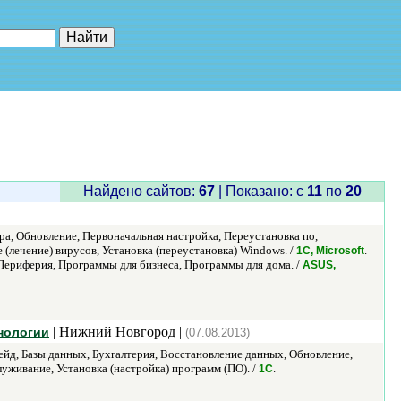
е"
Найдено сайтов:
67
| Показано: c
11
по
20
, Обновление, Первоначальная настройка, Переустановка по,
лечение) вирусов, Установка (переустановка) Windows. /
.
1С, Microsoft
риферия, Программы для бизнеса, Программы для дома. /
ASUS,
| Нижний Новгород |
нологии
(07.08.2013)
йд, Базы данных, Бухгалтерия, Восстановление данных, Обновление,
живание, Установка (настройка) программ (ПО). /
.
1С