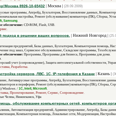
| Москва |
р!Москва 8926-10-65432
(28.09.2009)
сные программы, Апгрейд, Бухгалтерия, Восстановление данных, Компьютерн
оначальная настройка, Ремонт (обслуживание) компьютера (ПК), Сборка, Устан
.
oft, Samsung
е обеспечение:
CD-ROM, Flash, USB.
рвис.
| Нижний Новгород |
й подход в решении ваших вопросов.
(25.
атизация предприятий, Базы данных, Бухгалтерия, Компьютерная помощь, Нас
ение под заказ, Сервисное обслуживание, Складские программы, Техобслужива
е обеспечение:
Программы, Программы для бизнеса, Программы для дома.
.
ерский учет (сопровождение), Защита интеллектуальной собственности, Управ
тавка, Разработка.
| Казань |
тройка серверов, ЛВС, 1С, IP-телефония в Казани
(3
ание, Антивирусные программы, Апгрейд, Бухгалтерия, Восстановление данн
ьютеров и периферии, Ремонт (обслуживание) компьютера (ПК), Сборка, Серви
) Windows. /
.
1С, Intell, Microsoft
тавка, Проектирование, Ремонт, Сервис, Сопровождение.
ые Челны, Нижнекамск, Уфа
омощь, обслуживание компьютерных сетей, компьютеров орг
клиник, Автоматизация предприятий, Администрирование, Апгрейд, Базы данн
атизация, Компьютерная помощь, Локальные сети, Модернизация, Настройка 