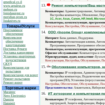
qmedical.co.il
13.
Ремонт компьютеров!Ваш масте
www.arealrus.ru
mebson.ru
Компьютеры:
Администрирование, Антивиру
femidasurgut.ru
Настройка компьютера, Обновление, Перв
meridian-prom.ru
1С, Acer, Asus, Canon, HP, Intell, Micros
ligaknives.ru
Компьютеры, комплектующие, программно
Товары/Услуги
Консультации, Настройка, Обслуживание, Се
Программное
14.
ООО «Income Group» комплексны
обеспечение
Комплексное
Интернет:
Базы данных, Поддержка.
обеспечение
Компьютеры:
Автоматизация клиник, Автом
канцтоварами
Программирование, Программное обеспеч
Поставка бумаги
Компьютеры, комплектующие, программно
Доставка канцелярии
Офисное обслуживание:
Компьютеры и сети
Установка квартирных
Юриспруденция, аудит, консалтинг:
Бухгалт
водосчетчиков
Консультации, Настройка, Обслуживание, Пос
СКУД
15.
Обслуживание компьютеров, нас
Комплектация для
рольставен
Компьютеры:
IP телефония, Администриров
Комплектация для ворот
Настройка компьютера, Подключение комп
Ремонт рольставен
программ (ПО), Установка (переустановка
Ремонт ворот
Настройка, Обеспечение, Обслуживание, Пос
Представительства:
Альметьевск, Набережн
Торговые марки
Marantec
16.
ИТ аутсорсинг и компьютерная п
Nero Electronics
Компьютеры:
IP телефония, Автоматизация 
Daming
картриджей, Защита информации, Информ
Hanspert