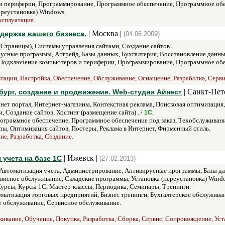
 периферии, Программирование, Программное обеспечение, Программное обесп
ереустановка) Windows.
ксплуатация.
| Москва |
держка вашего бизнеса.
(04.06.2009)
траницы), Системы управления сайтами, Создание сайтов.
сные программы, Апгрейд, Базы данных, Бухгалтерия, Восстановление данн
 Подключение компьютеров и периферии, Программирование, Программное обес
тации, Настройка, Обеспечение, Обслуживание, Оснащение, Разработка, Серв
| Санкт-Пет
бург, создание и продвижение. Web-студия Айнест
ет портал, Интернет-магазины, Контекстная реклама, Поисковая оптимизация,
 Создание сайтов, Хостинг (размещение сайта) . /
.
1С
ограммное обеспечение, Программное обеспечение под заказ, Техобслуживание
ы, Оптимизация сайтов, Постеры, Реклама в Интернет, Фирменный стиль.
ие, Разработка, Создание.
| Ижевск |
 учета на базе 1С
(27.02.2013)
Автоматизация учета, Администрирование, Антивирусные программы, Базы да
висное обслуживание, Складские программы, Установка (переустановка) Windo
Курсы, Курсы 1С, Мастер-классы, Периодика, Семинары, Тренинги.
матизация торговых предприятий, Бизнес тренинги, Бухгалтерское обслужива
е обслуживание, Сервисное обслуживание.
живание, Обучение, Покупка, Разработка, Сборка, Сервис, Сопровождение, Уст