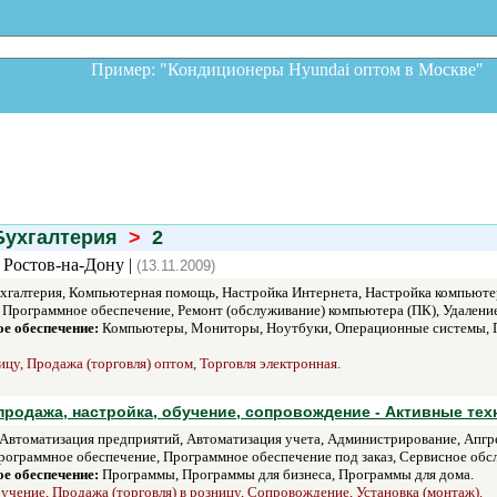
Пример: "Кондиционеры Hyundai оптом в Москв
ухгалтерия
>
2
 Ростов-на-Дону |
(13.11.2009)
галтерия, Компьютерная помощь, Настройка Интернета, Настройка компьютера
рограммное обеспечение, Ремонт (обслуживание) компьютера (ПК), Удаление (
е обеспечение:
Компьютеры, Мониторы, Ноутбуки, Операционные системы, Пе
ицу, Продажа (торговля) оптом, Торговля электронная.
родажа, настройка, обучение, сопровождение - Активные тех
Автоматизация предприятий, Автоматизация учета, Администрирование, Апгре
ограммное обеспечение, Программное обеспечение под заказ, Сервисное обслу
е обеспечение:
Программы, Программы для бизнеса, Программы для дома.
учение, Продажа (торговля) в розницу, Сопровождение, Установка (монтаж).