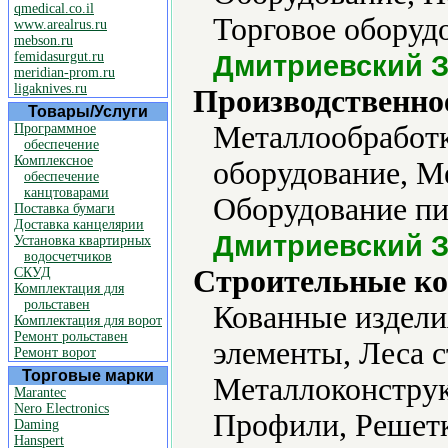
qmedical.co.il
Торговое оборудо
www.arealrus.ru
mebson.ru
femidasurgut.ru
Дмитриевский 
meridian-prom.ru
ligaknives.ru
Производственно
Товары/Услуги
Металлообработ
Программное
обеспечение
Комплексное
оборудование, М
обеспечение
канцтоварами
Оборудование п
Поставка бумаги
Доставка канцелярии
Дмитриевский 
Установка квартирных
водосчетчиков
Строительные ко
СКУД
Комплектация для
рольставен
Кованные издели
Комплектация для ворот
Ремонт рольставен
элементы, Леса 
Ремонт ворот
Торговые марки
Металлоконструк
Marantec
Nero Electronics
Профили, Решетк
Daming
Hanspert