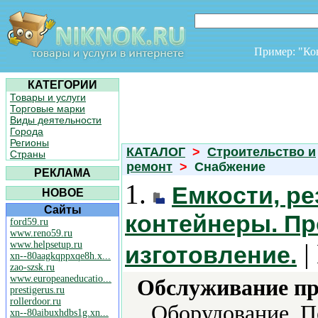
Пример: "К
КАТЕГОРИИ
Товары и услуги
Торговые марки
Виды деятельности
Города
Регионы
КАТАЛОГ
>
Строительство и
Страны
ремонт
>
Снабжение
РЕКЛАМА
1.
Емкости, ре
НОВОЕ
Сайты
контейнеры. Пр
ford59.ru
www.reno59.ru
|
www.helpsetup.ru
изготовление.
xn--80aagkqppxqe8h.x...
zao-szsk.ru
www.europeaneducatio...
Обслуживание пр
prestigerus.ru
rollerdoor.ru
Оборудование, П
xn--80aibuxhdbs1g.xn...