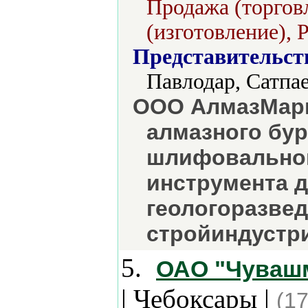
Продажа (торгов
(изготовление), 
Представительст
Павлодар, Сатпа
ООО АлмазМарк
алмазного бур
шлифовальног
инструмента 
геологоразвед
стройиндустри
5.
ОАО "Чувашм
| Чебоксары |
(17