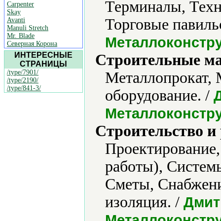
Терминалы, Техн
Carpenter
Skay
Торговые павиль
Avanti
Manuli Stretch
Mr. Blade
Металлоконстр
Северная Корона
ИНТЕРЕСНЫЕ
Строительные м
СТРАНИЦЫ
/type/7901/
Металлопрокат, 
/type/2190/
/type/841-3/
оборудование. /
Металлоконстр
Строительство и
Проектирование,
работы), Системы
Сметы, Снабжени
изоляция. /
Дмит
Металлоконстр