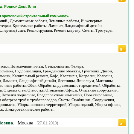
.
д, Родной Дом, Элит
.
«Гороховский строительный комбинат».
даний., Демонтажные работы, Земляные работы, Инженерные
ттеджи, Кровельные работы, Ламинат, Ландшафтный дизайн,
спертиза) смет, Реконструкция, Ремонт квартир, Сметы, Тротуары,
толки, Потолочные плиты, Стеклопакеты, Фанера.
осъемка, Гидроизоляция, Гражданские объекты, Грунтовка, Двери,
мины, Капитальный ремонт, Кафе, Квартиры, Ковролин, Коллоны,
, Ламинат, Ландшафтный дизайн, Лестницы, Линолиум, Магазины,
очные работы, Обои, Обработка древесины от вредителей, Обработка
а, Отделка стен, Отмостка, Отопление, Офисы, Очистные сооружения,
, Потолки подвесные, Предпроектные изыскания, Проектирование,
ы обогрева труб и трубопроводов, Сметы, Снабжение, Сооружения,
ропилена, Уборка внешних территорий, Уборка зданий, Уборка офисов,
аж, Электротехнические работы.
| Москва |
Москва.
(27.01.2010)