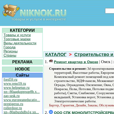
КАТЕГОРИИ
Товары и услуги
Торговые марки
Виды деятельности
Города
Регионы
КАТАЛОГ
>
Строительство и
Страны
1.
| Омск |
РЕКЛАМА
Ремонт квартир в Омске
Строительство и ремонт:
3d проектирование
НОВОЕ
территорий, Высотные работы, Евроремон
Сайты
Комплексный ремонт помещений под клю
ford59.ru
строительство, МДФ-панели, Межкомнатн
www.reno59.ru
Ограды, Ограждения, Озеленение, Окна, 
www.helpsetup.ru
Покраска, Полы, Потолки, Потолки подве
xn--80aagkqppxqe8h.x...
работы), Сметы, Снабжение, Сооружения
zao-szsk.ru
вкладышей, Установка ворот, Установка 
www.europeaneducatio...
Электротехнические работы.
prestigerus.ru
Бартер, Гарантия, Дизайн, Заказы, Обслужив
rollerdoor.ru
xn--80aibuxhdbs1g.xn...
2.
ООО СПК МОНОЛИТСТРОЙСЕРВ