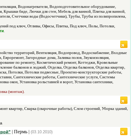
нтиляция, Водонагреватели, Водоподготовительное оборудование,
Крышки биде, Лючки для стен, Мебель для ванной, Плитка для ванной,
ители, Счетчики воды (Водосчетчики), Трубы, Трубы из полипропилена,
ий под ключ, Отливы, Офисы, Плитка, Под ключ, Полы, Потолки,
.
ти
тройство территорий, Вентиляция, Водопровод, Водоснабжение, Входные
, Евроремонт, Загородные дома, Заливка полов, Звукоизоляция,
ирование по ремонту, Косметический ремонт, Коттеджи, Кровельные
ление балконов и лоджий, Отделка, Отделка балконов, Отделка квартир,
аска, Потолки, Потолки подвесные, Проектно-конструкторские работы,
льставни, Сантехнические работы, Сантехнические услуги, Системы
овка окон, Установка рольставней и ворот, Установка сантехники,
овка (монтаж).
онт квартир, Сварка (сварочные работы), Слом строений, Уборка зданий,
а
| Пермь |
трой"
(03.10.2010)