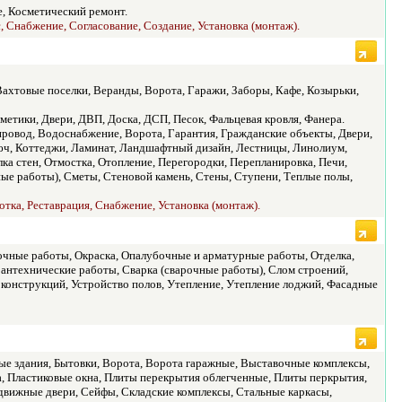
, Косметический ремонт.
, Снабжение, Согласование, Создание, Установка (монтаж).
Вахтовые поселки, Веранды, Ворота, Гаражи, Заборы, Кафе, Козырьки,
рметики, Двери, ДВП, Доска, ДСП, Песок, Фальцевая кровля, Фанера.
провод, Водоснабжение, Ворота, Гарантия, Гражданские объекты, Двери,
юч, Коттеджи, Ламинат, Ландшафтный дизайн, Лестницы, Линолиум,
ка стен, Отмостка, Отопление, Перегородки, Перепланировка, Печи,
ные работы), Сметы, Стеновой камень, Стены, Ступени, Теплые полы,
отка, Реставрация, Снабжение, Установка (монтаж).
чные работы, Окраска, Опалубочные и арматурные работы, Отделка,
 Сантехнические работы, Сварка (сварочные работы), Слом строений,
 конструкций, Устройство полов, Утепление, Утепление лоджий, Фасадные
ые здания, Бытовки, Ворота, Ворота гаражные, Выставочные комплексы,
, Пластиковые окна, Плиты перекрытия облегченные, Плиты перкрытия,
ижные двери, Сейфы, Складские комплексы, Стальные каркасы,