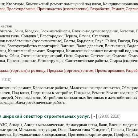
нт, Квартиры, Комплексный ремонт помещений под ключ, Кондиционирование
ии, Проектирование, Производство (изготовление), Разработка, Ремонт, Сервис
частки.
Ангары, Бани, Беседки, Блок-контейнеры, Блочно-модульные здания, Бытовки, 
анели типа "Сэндвич", Перегородки, Перила, Сауны, Стеллажи.
оки пенобетонные (газосиликатные), Болты, Бордюры, Брус, Гайки, Гвозди, Ге
уны, Благоустройство территорий, Вагонка, Валка деревьев, Вентиляция, Водо
ины, Капитальный ремонт, Квартиры, Комплексный ремонт помещений под кл
ы, Обои, Озеленение территорий, Окна, Окраска, Остекление, Отделка, Отдел
лки, Проектирование, Реконструкция, Сантехнические работы, Сварка (свароч
ажа (торговля) в розницу, Продажа (торговля) оптом, Проектирование, Разраб
1.2010)
итальный ремонт, Кровельные работы, Малоэтажное строительство, Облицово
а стен, Под ключ, Подготовка к застройке, Покраска, Ремонт, Ремонт квартир,
а дверей, Установка окон, Устройство монолитных бетонных и железобетонных
золяция, Электротехнические работы.
| - |
 широкий спекттор строительных услуг.
(29.08.2010)
АЗС, Ангары, Ангары металлические, Арматурная сетка, Бани, Блочно-модульн
ые двери, Металлоконструкции, Окна, Панели типа "Сэндвич", Пеналы, Перила
шетки, Промышленные холодильники, Противопожарные двери, Профили, Раздв