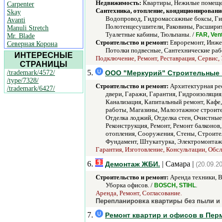
Недвижимость:
Квартиры, Нежилые помещен
Carpenter
Сантехника, отопление, кондиционировани
Skay
Водопровод, Гидромассажные боксы, Гид
Avanti
Полотенцесушители, Раковины, Расширит
Manuli Stretch
Туалетные кабины, Тюльпаны. /
FAR, Ven
Mr. Blade
Строительство и ремонт:
Евроремонт, Инжен
Северная Корона
Потолки подвесные, Сантехнические рабо
ИНТЕРЕСНЫЕ
Подключение, Ремонт, Реставрация, Сервис, 
СТРАНИЦЫ
5.
/trademark/4572/
ООО "Меркурий" Строительные 
/type/7328/
Строительство и ремонт:
Архитектурная рес
/trademark/6427/
двери, Гаражи, Гарантия, Гидроизоляция
Канализация, Капитальный ремонт, Кафе
работы, Магазины, Малоэтажное строител
Отделка лоджий, Отделка стен, Очистные
Реконструкция, Ремонт, Ремонт балконов
отопления, Сооружения, Стены, Строитель
Фундамент, Штукатурка, Электромонтаж
Гарантия, Изготовление, Консультации, Обсл
6.
| Самара |
Демонтаж ЖБИ.
(20.09.2
Строительство и ремонт:
Аренда техники, В
Уборка офисов. /
.
BOSCH, STIHL
Аренда, Ремонт, Согласование.
Перепланировка квартиры без пыли и 
7.
Ремонт квартир и офисов в Пер