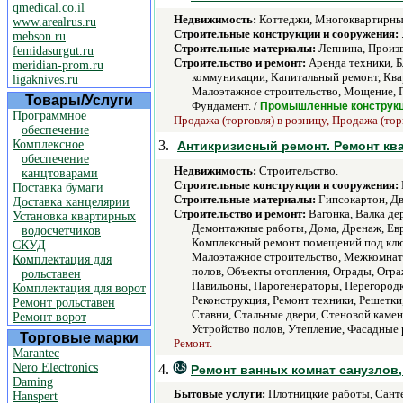
qmedical.co.il
Недвижимость:
Коттеджи, Многоквартирные
www.arealrus.ru
Строительные конструкции и сооружения:
mebson.ru
Строительные материалы:
Лепнина, Произв
femidasurgut.ru
Строительство и ремонт:
Аренда техники, Б
meridian-prom.ru
коммуникации, Капитальный ремонт, Ква
ligaknives.ru
Малоэтажное строительство, Мощение, Пл
Товары/Услуги
Фундамент. /
Промышленные конструк
Программное
Продажа (торговля) в розницу, Продажа (тор
обеспечение
Комплексное
3.
Антикризисный ремонт. Ремонт кв
обеспечение
Недвижимость:
Строительство.
канцтоварами
Строительные конструкции и сооружения:
Поставка бумаги
Строительные материалы:
Гипсокартон, Дв
Доставка канцелярии
Строительство и ремонт:
Вагонка, Валка де
Установка квартирных
Демонтажные работы, Дома, Дренаж, Евр
водосчетчиков
Комплексный ремонт помещений под клю
СКУД
Малоэтажное строительство, Межкомнатн
Комплектация для
полов, Объекты отопления, Ограды, Огра
рольставен
Павильоны, Парогенераторы, Перегородк
Комплектация для ворот
Реконструкция, Ремонт техники, Решетк
Ремонт рольставен
Ставни, Стальные двери, Стеновой камен
Ремонт ворот
Устройство полов, Утепление, Фасадные 
Торговые марки
Ремонт.
Marantec
Nero Electronics
4.
Ремонт ванных комнат санузлов,
Daming
Бытовые услуги:
Плотницкие работы, Санте
Hanspert