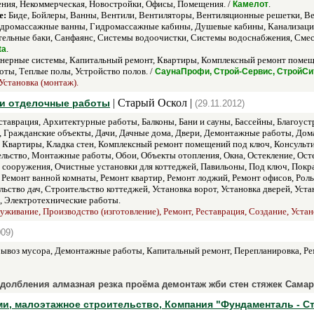
ия, Некоммерческая, Новостройки, Офисы, Помещения. /
.
Камелот
е:
Биде, Бойлеры, Ванны, Вентили, Вентиляторы, Вентиляционные решетки, Ве
ромассажные ванны, Гидромассажные кабины, Душевые кабины, Канализация, 
ельные баки, Санфаянс, Системы водоочистки, Системы водоснабжения, Смес
.
ta
ерные системы, Капитальный ремонт, Квартиры, Комплексный ремонт помещен
ты, Теплые полы, Устройство полов. /
СаунаПрофи, Строй-Сервис, СтройСи
Установка (монтаж).
| Старый Оскол |
и отделочные работы
(29.11.2012)
таврация, Архитектурные работы, Балконы, Бани и сауны, Бассейны, Благоус
, Гражданские объекты, Дачи, Дачные дома, Двери, Демонтажные работы, Дома
, Квартиры, Кладка стен, Комплексный ремонт помещений под ключ, Консульт
ьство, Монтажные работы, Обои, Объекты отопления, Окна, Остекление, Остек
 сооружения, Очистные установки для коттеджей, Павильоны, Под ключ, Покр
, Ремонт ванной комнаты, Ремонт квартир, Ремонт лоджий, Ремонт офисов, Ро
ство дач, Строительство коттеджей, Установка ворот, Установка дверей, Устан
, Электротехнические работы.
уживание, Производство (изготовление), Ремонт, Реставрация, Создание, Устан
009)
ывоз мусора, Демонтажные работы, Капитальный ремонт, Перепланировка, Рем
долбления алмазная резка проёма демонтаж жби стен стяжек Самар
ми, малоэтажное строительство, Компания "Фундаменталь - С