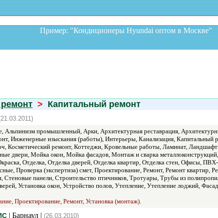
Пример: "Кондиционеры Hyundai оптом в Москв
 ремонт
>
Капитальный ремонт
(21.03.2011)
, Альпинизм промышленный, Арки, Архитектурная реставрация, Архитектурные
т, Инженерные изыскания (работы), Интерьеры, Канализация, Капитальный ре
ч, Косметический ремонт, Коттеджи, Кровельные работы, Ламинат, Ландшафт
ые двери, Мойка окон, Мойка фасадов, Монтаж и сварка металлоконструкци
Окраска, Отделка, Отделка дверей, Отделка квартир, Отделка стен, Офисы, ПВ
сные, Проверка (экспертиза) смет, Проектирование, Ремонт, Ремонт квартир, 
, Стеновые панели, Строительство птичников, Тротуары, Трубы из полипропи
дверей, Установка окон, Устройство полов, Утепление, Утепление лоджий, Фа
ание, Проектирование, Ремонт, Установка (монтаж).
| Барнаул |
ИС
(26.03.2010)