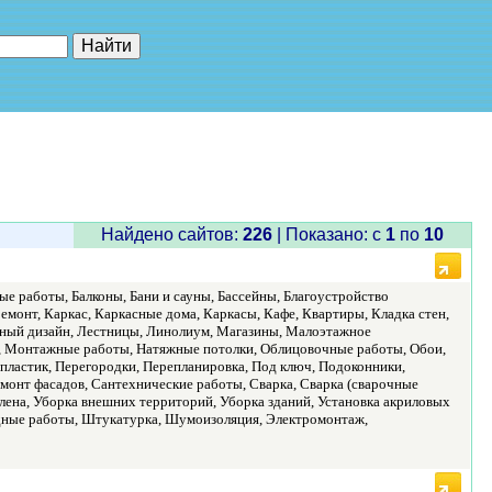
е"
Найдено сайтов:
226
| Показано: c
1
по
10
 работы, Балконы, Бани и сауны, Бассейны, Благоустройство
монт, Каркас, Каркасные дома, Каркасы, Кафе, Квартиры, Кладка стен,
ный дизайн, Лестницы, Линолиум, Магазины, Малоэтажное
й, Монтажные работы, Натяжные потолки, Облицовочные работы, Обои,
Х-пластик, Перегородки, Перепланировка, Под ключ, Подоконники,
Ремонт фасадов, Сантехнические работы, Сварка, Сварка (сварочные
лена, Уборка внешних территорий, Уборка зданий, Установка акриловых
садные работы, Штукатурка, Шумоизоляция, Электромонтаж,