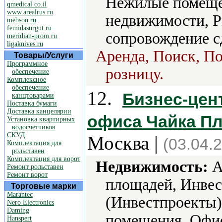
Нежилые помеще
qmedical.co.il
www.arealrus.ru
недвижимости, Р
mebson.ru
femidasurgut.ru
сопровождение с
meridian-prom.ru
ligaknives.ru
Аренда, Поиск, По
Товары/Услуги
Программное
розницу.
обеспечение
Комплексное
обеспечение
12.
Бизнес-цен
канцтоварами
Поставка бумаги
Доставка канцелярии
офиса Чайка Пл
Установка квартирных
водосчетчиков
СКУД
Москва |
(03.04.
Комплектация для
рольставен
Комплектация для ворот
Недвижимость:
А
Ремонт рольставен
Ремонт ворот
площадей, Инве
Торговые марки
Marantec
(Инвестпроекты)
Nero Electronics
Daming
помещения, Офис
Hanspert