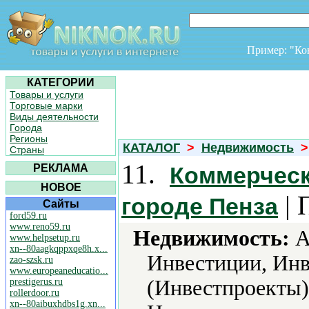
Пример: "К
КАТЕГОРИИ
Товары и услуги
Торговые марки
Виды деятельности
Города
Регионы
КАТАЛОГ
>
Недвижимость
>
Страны
11.
РЕКЛАМА
Коммерческ
НОВОЕ
| 
городе Пенза
Сайты
ford59.ru
www.reno59.ru
Недвижимость:
А
www.helpsetup.ru
xn--80aagkqppxqe8h.x...
Инвестиции, Ин
zao-szsk.ru
www.europeaneducatio...
(Инвестпроекты)
prestigerus.ru
rollerdoor.ru
xn--80aibuxhdbs1g.xn...