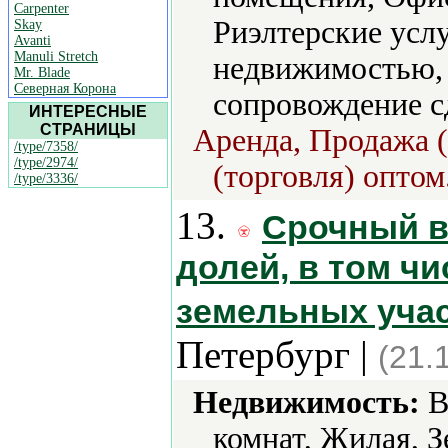
Carpenter
Риэлтерские усл
Skay
Avanti
Manuli Stretch
недвижимостью,
Mr. Blade
Северная Корона
сопровождение с
ИНТЕРЕСНЫЕ
СТРАНИЦЫ
Аренда, Продажа (
/type/7358/
/type/2974/
(торговля) оптом
/type/3336/
13.
Срочный в
долей, в том ч
земельных учас
Петербург |
(21.
Недвижимость:
В
комнат, Жилая, З