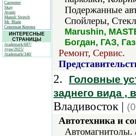
Carpenter
Подержанные авт
Skay
Avanti
Manuli Stretch
Спойлеры, Стекл
Mr. Blade
Северная Корона
Marushin, MAST
ИНТЕРЕСНЫЕ
СТРАНИЦЫ
Богдан, ГАЗ, Га
/trademark/687/
/type/2025/
Ремонт, Сервис.
/trademark/340/
Представительст
2.
Головные ус
заднего вида ,
Владивосток |
(
Автотехника и с
Автомагнитолы. 