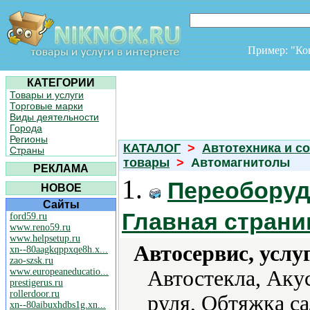
Пример: "К
КАТЕГОРИИ
Товары и услуги
Торговые марки
Виды деятельности
Города
Регионы
КАТАЛОГ
>
Автотехника и с
Страны
товары
>
Автомагнитолы
РЕКЛАМА
1.
Переоборуд
НОВОЕ
Сайты
Главная страни
ford59.ru
www.reno59.ru
www.helpsetup.ru
Автосервис, услу
xn--80aagkqppxqe8h.x...
zao-szsk.ru
www.europeaneducatio...
Автостекла, Аку
prestigerus.ru
rollerdoor.ru
руля, Обтяжка са
xn--80aibuxhdbs1g.xn...