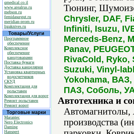
qmedical.co.il
Тюнинг, Шумоиз
www.arealrus.ru
mebson.ru
Chrysler, DAF, F
femidasurgut.ru
meridian-prom.ru
Infiniti, Isuzu, 
ligaknives.ru
Товары/Услуги
Merceds-Benz, Mi
Программное
обеспечение
Panav, PEUGEOT,
Комплексное
обеспечение
RivaCold, Ryko, 
канцтоварами
Поставка бумаги
Suzuki, Vinyl-la
Доставка канцелярии
Установка квартирных
водосчетчиков
Yokohama, ВАЗ, 
СКУД
Комплектация для
ПАЗ, Соболь, У
рольставен
Комплектация для ворот
Автотехника и с
Ремонт рольставен
Ремонт ворот
Автомагнитолы, 
Торговые марки
Marantec
производства (и
Nero Electronics
Daming
парковки, Коври
Hanspert