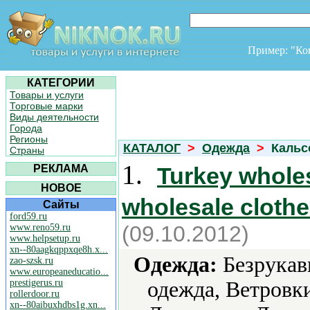
Пример: "К
КАТЕГОРИИ
Товары и услуги
Торговые марки
Виды деятельности
Города
Регионы
КАТАЛОГ
>
Одежда
>
Кальс
Страны
1.
РЕКЛАМА
Turkey wholes
НОВОЕ
wholesale clothe
Сайты
ford59.ru
(09.10.2012)
www.reno59.ru
www.helpsetup.ru
xn--80aagkqppxqe8h.x...
Одежда:
Безрукавк
zao-szsk.ru
www.europeaneducatio...
prestigerus.ru
одежда, Ветровк
rollerdoor.ru
xn--80aibuxhdbs1g.xn...