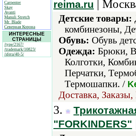
| Москв
reima.ru
Carpenter
Skay
Avanti
Детские товары:
Manuli Stretch
Mr. Blade
комбинезоны, Де
Северная Корона
ИНТЕРЕСНЫЕ
Обувь:
Обувь детс
СТРАНИЦЫ
/type/2167/
Одежда:
Брюки, В
/trademark/10823/
/sfera/40-5/
Колготки, Комби
Перчатки, Термо
Термошапки. /
K
Доставка, Заказы,
3.
Трикотажна
"FORKINDERS"