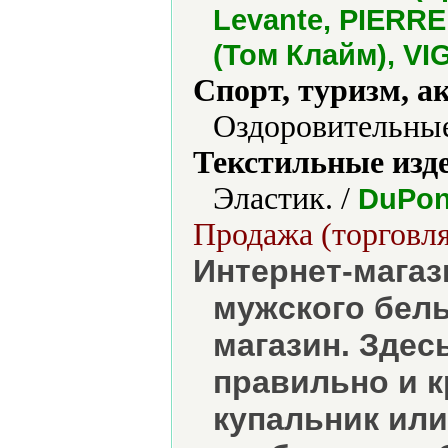
Levante, PIERR
(Том Клайм), VI
Спорт, туризм, а
Оздоровительные
Текстильные изд
Эластик. /
DuPont
Продажа (торговля
Интернет-магаз
мужского бель
магазин. Здес
правильно и к
купальник или