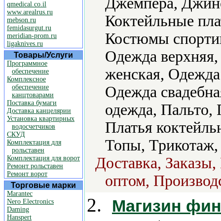
Джемпера, Джинс
qmedical.co.il
www.arealrus.ru
Коктейльные пла
mebson.ru
femidasurgut.ru
Костюмы спортив
meridian-prom.ru
ligaknives.ru
Одежда верхняя,
Товары/Услуги
Программное
женская, Одежда
обеспечение
Комплексное
обеспечение
Одежда свадебна
канцтоварами
Поставка бумаги
одежда, Пальто, 
Доставка канцелярии
Установка квартирных
Платья коктейль
водосчетчиков
СКУД
Топы, Трикотаж,
Комплектация для
рольставен
Комплектация для ворот
Доставка, Заказы,
Ремонт рольставен
Ремонт ворот
оптом, Производс
Торговые марки
Marantec
2.
Магизин фин
Nero Electronics
Daming
Hanspert