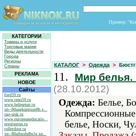
Пример: "К
КАТЕГОРИИ
Товары и услуги
Торговые марки
Виды деятельности
Города
Регионы
КАТАЛОГ
>
Одежда
>
Бюстг
Страны
11.
РЕКЛАМА
Мир белья.
НОВОЕ
(28.10.2012)
Сайты
ford59.ru
Одежда:
Белье, Бо
www.reno59.ru
www.helpsetup.ru
xn--80aagkqppxqe8h.x...
Компрессионные
zao-szsk.ru
www.europeaneducatio...
белье, Носки, Чу
prestigerus.ru
rollerdoor.ru
Заказы, Продажа (
xn--80aibuxhdbs1g.xn...