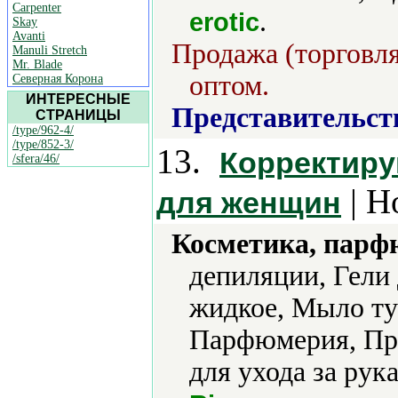
Carpenter
.
erotic
Skay
Avanti
Продажа (торговля
Manuli Stretch
Mr. Blade
оптом.
Северная Корона
ИНТЕРЕСНЫЕ
Представительст
СТРАНИЦЫ
/type/962-4/
/type/852-3/
13.
Корректиру
/sfera/46/
| Н
для женщин
Косметика, парф
депиляции, Гели
жидкое, Мыло ту
Парфюмерия, Пр
для ухода за рук