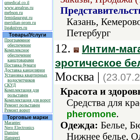
qmedical.co.il
Представительст
www.arealrus.ru
mebson.ru
femidasurgut.ru
Казань, Кемерово
meridian-prom.ru
ligaknives.ru
Петербург
Товары/Услуги
Программное
12.
обеспечение
Интим-маг
Комплексное
обеспечение
эротическое бе
канцтоварами
Поставка бумаги
Доставка канцелярии
Москва |
(23.07.
Установка квартирных
водосчетчиков
СКУД
Красота и здоров
Комплектация для
рольставен
Средства для кра
Комплектация для ворот
Ремонт рольставен
Ремонт ворот
.
pheromone
Торговые марки
Одежда:
Белье, Б
Marantec
Nero Electronics
Daming
Нижнее белье, О
Hanspert