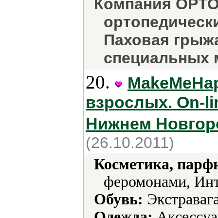
Компания ОРТОП
ортопедически
Паховая грыж
специальных 
20.
MakeMeHap
взрослых. On-li
Нижнем Новгор
(26.10.2011)
Косметика, парф
феромонами, Инт
Обувь:
Экстравага
Одежда:
Аксессуа