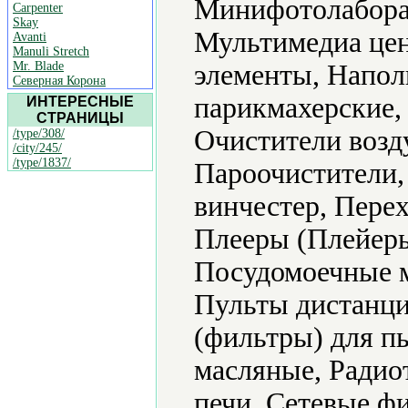
Минифотолабора
Carpenter
Skay
Мультимедиа цен
Avanti
Manuli Stretch
Mr. Blade
элементы, Напол
Северная Корона
парикмахерские,
ИНТЕРЕСНЫЕ
СТРАНИЦЫ
Очистители возд
/type/308/
/city/245/
/type/1837/
Пароочистители,
винчестер, Пере
Плееры (Плейеры
Посудомоечные 
Пульты дистанци
(фильтры) для п
масляные, Радио
печи, Сетевые ф