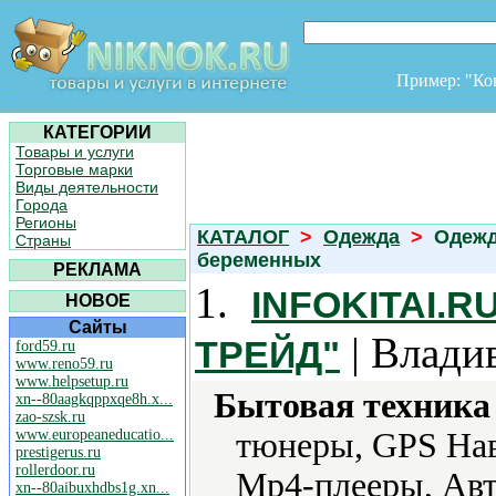
Пример: "К
КАТЕГОРИИ
Товары и услуги
Торговые марки
Виды деятельности
Города
Регионы
КАТАЛОГ
>
Одежда
>
Одежд
Страны
беременных
РЕКЛАМА
1.
INFOKITAI.
НОВОЕ
Сайты
| Влади
ТРЕЙД"
ford59.ru
www.reno59.ru
www.helpsetup.ru
Бытовая техника 
xn--80aagkqppxqe8h.x...
zao-szsk.ru
www.europeaneducatio...
тюнеры, GPS Нав
prestigerus.ru
rollerdoor.ru
Mp4-плееры, Авт
xn--80aibuxhdbs1g.xn...