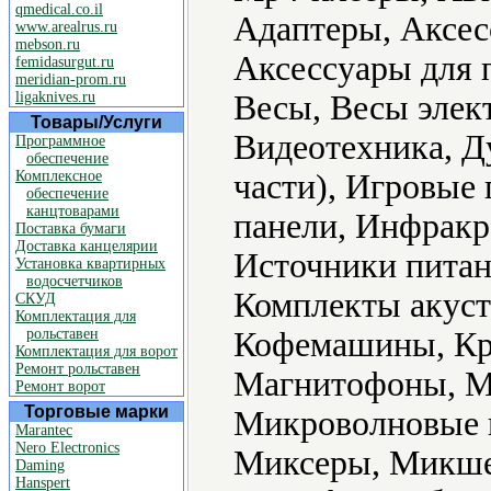
qmedical.co.il
Адаптеры, Аксес
www.arealrus.ru
mebson.ru
Аксессуары для 
femidasurgut.ru
meridian-prom.ru
ligaknives.ru
Весы, Весы элек
Товары/Услуги
Видеотехника, Д
Программное
обеспечение
Комплексное
части), Игровые
обеспечение
канцтоварами
панели, Инфракр
Поставка бумаги
Доставка канцелярии
Источники питан
Установка квартирных
водосчетчиков
Комплекты акуст
СКУД
Комплектация для
рольставен
Кофемашины, Кр
Комплектация для ворот
Ремонт рольставен
Магнитофоны, М
Ремонт ворот
Торговые марки
Микроволновые 
Marantec
Nero Electronics
Миксеры, Микше
Daming
Hanspert