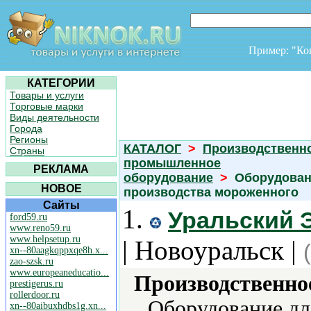
Пример: "К
КАТЕГОРИИ
Товары и услуги
Торговые марки
Виды деятельности
Города
Регионы
КАТАЛОГ
>
Производственно
Страны
промышленное
РЕКЛАМА
оборудование
>
Оборудован
НОВОЕ
производства мороженного
Сайты
1.
Уральский 
ford59.ru
www.reno59.ru
www.helpsetup.ru
| Новоуральск |
xn--80aagkqppxqe8h.x...
zao-szsk.ru
www.europeaneducatio...
Производственно
prestigerus.ru
rollerdoor.ru
Оборудование дл
xn--80aibuxhdbs1g.xn...