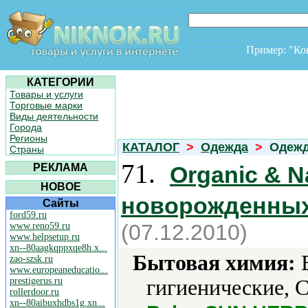
Пример: "К
КАТЕГОРИИ
Товары и услуги
Торговые марки
Виды деятельности
Города
Регионы
КАТАЛОГ
>
Одежда
>
Одежд
Страны
71.
РЕКЛАМА
Organic & N
НОВОЕ
новорожденных
Сайты
ford59.ru
(07.12.2010)
www.reno59.ru
www.helpsetup.ru
xn--80aagkqppxqe8h.x...
Бытовая химия:
В
zao-szsk.ru
www.europeaneducatio...
prestigerus.ru
гигиенические, С
rollerdoor.ru
xn--80aibuxhdbs1g.xn...