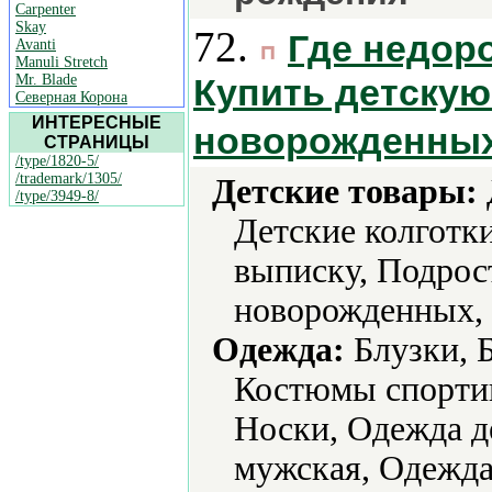
Carpenter
Skay
72.
Где недоро
Avanti
Manuli Stretch
Mr. Blade
Купить детскую
Северная Корона
ИНТЕРЕСНЫЕ
новорожденны
СТРАНИЦЫ
/type/1820-5/
/trademark/1305/
Детские товары:
/type/3949-8/
Детские колготки
выписку, Подрос
новорожденных, 
Одежда:
Блузки, 
Костюмы спортив
Носки, Одежда д
мужская, Одежда