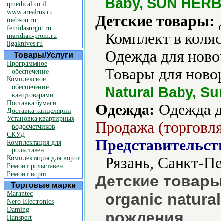
Baby, SUN HER
qmedical.co.il
www.arealrus.ru
Детские товары:
mebson.ru
femidasurgut.ru
Комплект в коляс
meridian-prom.ru
ligaknives.ru
Одежда для ново
Товары/Услуги
Программное
Товары для ново
обеспечение
Комплексное
обеспечение
Natural Baby, Su
канцтоварами
Поставка бумаги
Одежда:
Одежда д
Доставка канцелярии
Установка квартирных
Продажа (торговля
водосчетчиков
СКУД
Представительст
Комплектация для
рольставен
Комплектация для ворот
Рязань, Санкт-П
Ремонт рольставен
Ремонт ворот
Детские товары
Торговые марки
Marantec
organic natura
Nero Electronics
Daming
рождения
Hanspert