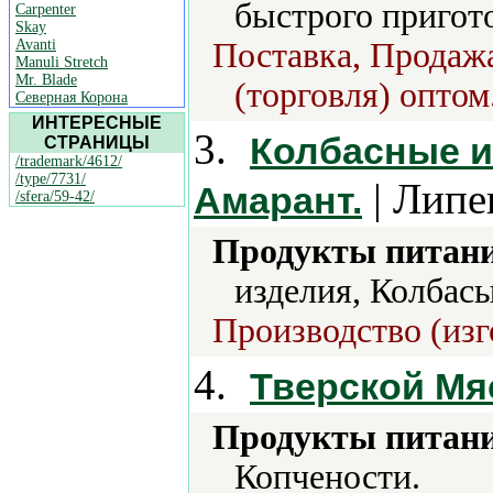
быстрого пригот
Carpenter
Skay
Avanti
Поставка, Продажа
Manuli Stretch
Mr. Blade
(торговля) оптом
Северная Корона
ИНТЕРЕСНЫЕ
3.
Колбасные и
СТРАНИЦЫ
/trademark/4612/
/type/7731/
| Липе
Амарант.
/sfera/59-42/
Продукты питани
изделия, Колбасы
Производство (изг
4.
Тверской Мя
Продукты питани
Копчености.