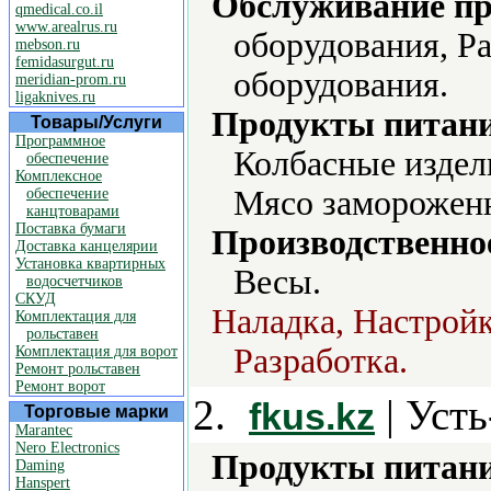
Обслуживание пр
qmedical.co.il
www.arealrus.ru
оборудования, Р
mebson.ru
femidasurgut.ru
оборудования.
meridian-prom.ru
ligaknives.ru
Продукты питани
Товары/Услуги
Программное
Колбасные издел
обеспечение
Комплексное
Мясо замороженн
обеспечение
канцтоварами
Поставка бумаги
Производственно
Доставка канцелярии
Установка квартирных
Весы.
водосчетчиков
СКУД
Наладка, Настройк
Комплектация для
рольставен
Разработка.
Комплектация для ворот
Ремонт рольставен
Ремонт ворот
2.
| Уст
fkus.kz
Торговые марки
Marantec
Nero Electronics
Продукты питани
Daming
Hanspert