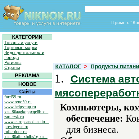
Пример: "К
КАТЕГОРИИ
Товары и услуги
Торговые марки
Виды деятельности
Города
Регионы
КАТАЛОГ
>
Продукты питан
Страны
1.
РЕКЛАМА
Система авт
НОВОЕ
мясопереработ
Сайты
ford59.ru
www.reno59.ru
Компьютеры, ко
www.helpsetup.ru
xn--80aagkqppxqe8h.x...
обеспечение:
Кон
zao-szsk.ru
www.europeaneducatio...
для бизнеса.
prestigerus.ru
rollerdoor.ru
xn--80aibuxhdbs1g.xn...