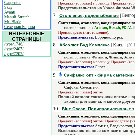
Carpenter
Продажа (торговля) в розницу, Продажа (тор
Skay
Представительство на Урале Фирмы W
Avanti
7.
| Белго
Отопление, водоснабжение
Manuli Stretch
Mr. Blade
Сантехника, отопление, кондиционировани
Северная Корона
полипропилена. /
Ariston, Bosch, FD, Vai
Производство (изготовление).
ИНТЕРЕСНЫЕ
Представительства:
Воронеж, Курск
СТРАНИЦЫ
/type/1748/
8.
| Киев |
Абсолют Буд Комплекс
(20.
/type/2407/
Сантехника, отопление, кондиционировани
/type/7202/
полипропилена, Фитинги, Фланцы, Хомут
Продажа (торговля) в розницу, Продажа (тор
Представительства:
Львов
9.
Санфаянс опт - фирма сантехник
Сантехника, отопление, кондиционировани
Сифоны, Смесители.
Продажа (торговля) оптом.
Полный каталог сантехники оптом: ша
экраны для ванны, и многое другое.
10.
Blue Ocean. Полипропиленовые т
Сантехника, отопление, кондиционировани
Продажа (торговля) оптом, Производство (из
Представительства:
Алматы, Владивосток, 
Высококачественные композитные труб