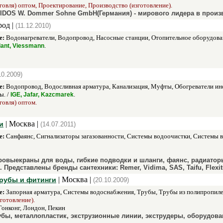
говля) оптом, Проектирование, Производство (изготовление).
IDOS W. Dommer Sohne GmbH(Германия) - мирового лидера в произ
род |
(11.12.2010)
е:
Водонагреватели, Водопровод, Насосные станции, Отопительное оборудова
.
llant, Viessmann
10.2009)
е:
Водопровод, Водосливная арматура, Канализация, Муфты, Обогреватели ин
ы. /
.
IGE, Jafar, Kazcmarek
говля) оптом.
| Москва |
и
(14.07.2011)
е:
Санфаянс, Сигнализаторы загазованности, Системы водоочистки, Системы 
ровыекраны для воды, гибкие подводки и шланги, фаянс, радиаторы
 Представлены бренды сантехники: Remer, Vidima, SAS, Taifu, Flexit
| Москва |
рубы и фитинги
(20.10.2009)
е:
Запорная арматура, Системы водоснабжения, Трубы, Трубы из полипропиле
готовление).
Гонконг, Лондон, Пекин
ы, металлопластик, экструзионные линии, экструдеры, оборудовани