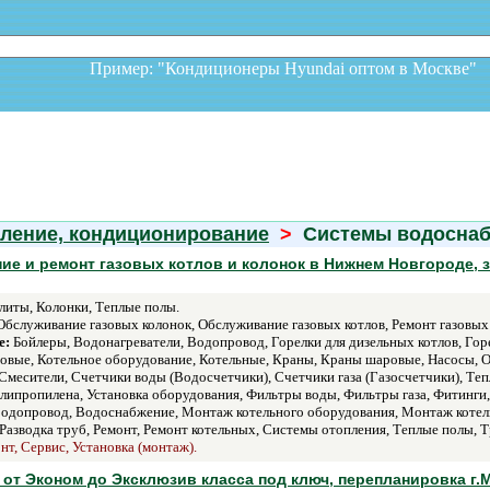
Пример: "Кондиционеры Hyundai оптом в Москв
пление, кондиционирование
>
Системы водосна
ие и ремонт газовых котлов и колонок в Нижнем Новгороде, за
литы, Колонки, Теплые полы.
бслуживание газовых колонок, Обслуживание газовых котлов, Ремонт газовых 
е:
Бойлеры, Водонагреватели, Водопровод, Горелки для дизельных котлов, Горе
азовые, Котельное оборудование, Котельные, Краны, Краны шаровые, Насосы,
Смесители, Счетчики воды (Водосчетчики), Счетчики газа (Газосчетчики), Т
липропилена, Установка оборудования, Фильтры воды, Фильтры газа, Фитинги
Водопровод, Водоснабжение, Монтаж котельного оборудования, Монтаж коте
Разводка труб, Ремонт, Ремонт котельных, Системы отопления, Теплые полы, Т
нт, Сервис, Установка (монтаж).
 от Эконом до Эксклюзив класса под ключ, перепланировка г.