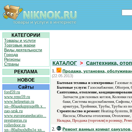
КАТЕГОРИИ
Товары и услуги
Торговые марки
Виды деятельности
Города
Регионы
КАТАЛОГ
>
Сантехника, ото
Страны
1.
Продажа, установка, обслуживан
РЕКЛАМА
(22.05.2013)
НОВОЕ
Бытовая техника и электроника:
Газовые п
Сайты
Бытовые услуги:
Газоснабжение, Обогрев, О
ford59.ru
Сантехника, отопление, кондиционировани
www.reno59.ru
Запчасти для газовых котлов, Колонки г
www.helpsetup.ru
баки, Системы водоснабжения, Сифоны, 
xn--80aagkqppxqe8h.x...
арматура, Тройники, Трубы, Трубы из по
zao-szsk.ru
Строительство и ремонт:
Heating-Systems, 
www.europeaneducatio...
Насосы, Объекты отопления, Отопление, 
prestigerus.ru
Наладка, Продажа (торговля) в розницу, Ремо
rollerdoor.ru
2.
Ремонт ванных комнат санузлов,
xn--80aibuxhdbs1g.xn...