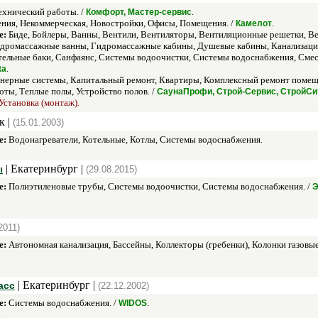
хнический работы. /
.
Комфорт, Мастер-сервис
ия, Некоммерческая, Новостройки, Офисы, Помещения. /
.
Камелот
е:
Биде, Бойлеры, Ванны, Вентили, Вентиляторы, Вентиляционные решетки, Ве
ромассажные ванны, Гидромассажные кабины, Душевые кабины, Канализация, 
ельные баки, Санфаянс, Системы водоочистки, Системы водоснабжения, Смес
.
ta
ерные системы, Капитальный ремонт, Квартиры, Комплексный ремонт помещен
ты, Теплые полы, Устройство полов. /
СаунаПрофи, Строй-Сервис, СтройСи
Установка (монтаж).
к |
(15.01.2003)
е:
Водонагреватели, Котельные, Котлы, Системы водоснабжения.
| Екатеринбург |
ы
(29.08.2015)
е:
Полиэтиленовые трубы, Системы водоочистки, Системы водоснабжения. /
Э
2011)
е:
Автономная канализация, Бассейны, Коллекторы (гребенки), Колонки газов
| Екатеринбург |
асс
(22.12.2002)
е:
Системы водоснабжения. /
.
WIDOS
.