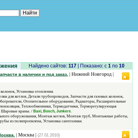
е"
бжения
Найдено сайтов:
117
| Показано: c
1
по
10
| Нижний Новгород |
пчасти в наличии и под заказ.
колонок, Установка отопления.
лки для котлов, Детали трубопроводов, Запчасти для газовых колонок,
 Обогреватели, Отопительное оборудование, Радиаторы, Расширительные
еплоизоляция, Теплообменники, Термодатчики, Терморегулирующая
, Шаровые краны. /
.
Baxi, Bosch, Junkers
льного оборужования, Монтаж котлов, Монтаж труб, Монтажные работы,
рубы из полипропилена, Установка сантехники.
| Москва |
Москва.
(27.01.2010)