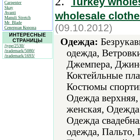
2.
Turkey wholes
Carpenter
Skay
wholesale clothe
Avanti
Manuli Stretch
Mr. Blade
(09.10.2012)
Северная Корона
ИНТЕРЕСНЫЕ
Одежда:
Безрукавк
СТРАНИЦЫ
/type/2530/
одежда, Ветровк
/trademark/5080/
/trademark/1693/
Джемпера, Джинс
Коктейльные пла
Костюмы спортив
Одежда верхняя,
женская, Одежда
Одежда свадебна
одежда, Пальто, 