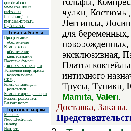
гольфы, Компрес
qmedical.co.il
www.arealrus.ru
чулки, Костюмы,
mebson.ru
femidasurgut.ru
Леггинсы, Лосин
meridian-prom.ru
ligaknives.ru
для беременных,
Товары/Услуги
Программное
новорожденных,
обеспечение
Комплексное
обеспечение
эксклюзивная, П
канцтоварами
Поставка бумаги
Платья коктейль
Доставка канцелярии
Установка квартирных
интимного назна
водосчетчиков
СКУД
Трусы, Туники, 
Комплектация для
рольставен
Комплектация для ворот
.
Mamita, Valeri
Ремонт рольставен
Ремонт ворот
Доставка, Заказы.
Торговые марки
Marantec
Представительст
Nero Electronics
Daming
Hanspert