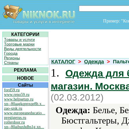
Пример: "К
КАТЕГОРИИ
Товары и услуги
Торговые марки
Виды деятельности
Города
Регионы
КАТАЛОГ
>
Одежда
>
Пальт
Страны
1.
РЕКЛАМА
Одежда для 
НОВОЕ
магазин. Москв
Сайты
ford59.ru
(02.03.2012)
www.reno59.ru
www.helpsetup.ru
xn--80aagkqppxqe8h.x...
Одежда:
Белье, Бе
zao-szsk.ru
www.europeaneducatio...
prestigerus.ru
Бюстгальтеры, 
rollerdoor.ru
xn--80aibuxhdbs1g.xn...