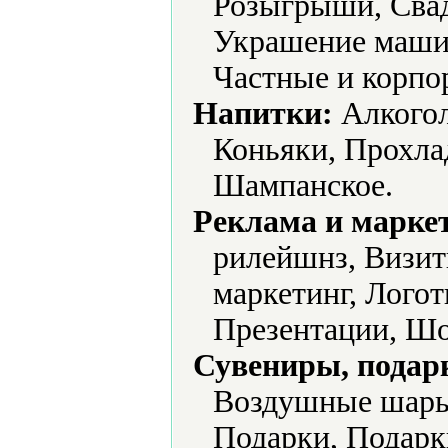
Розыгрыши, Свад
Украшение маши
Частные и корпо
Напитки:
Алкогол
Коньяки, Прохла
Шампанское.
Реклама и марке
рилейшнз, Визит
маркетинг, Лого
Презентации, Шо
Сувениры, подар
Воздушные шары
Подарки, Подарк