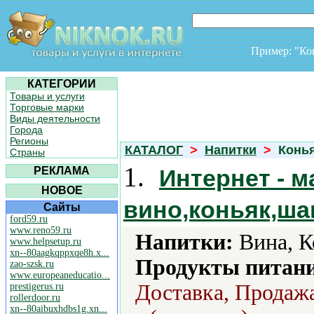
Пример: "К
КАТЕГОРИИ
Товары и услуги
Торговые марки
Виды деятельности
Города
Регионы
КАТАЛОГ
>
Напитки
>
Конья
Страны
1.
РЕКЛАМА
Интернет - м
НОВОЕ
вино,коньяк,ш
Сайты
ford59.ru
www.reno59.ru
Напитки:
Вина, К
www.helpsetup.ru
xn--80aagkqppxqe8h.x...
Продукты питани
zao-szsk.ru
www.europeaneducatio...
Доставка, Продажа
prestigerus.ru
rollerdoor.ru
xn--80aibuxhdbs1g.xn...