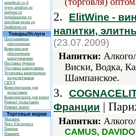
(торговля) оптом
qmedical.co.il
www.arealrus.ru
mebson.ru
2.
ElitWine - в
femidasurgut.ru
meridian-prom.ru
ligaknives.ru
напитки, элитн
Товары/Услуги
Программное
(23.07.2009)
обеспечение
Комплексное
Напитки:
Алкогол
обеспечение
канцтоварами
Поставка бумаги
Виски, Водка, Ка
Доставка канцелярии
Установка квартирных
Шампанское.
водосчетчиков
СКУД
Комплектация для
3.
COGNACELIT
рольставен
Комплектация для ворот
Ремонт рольставен
| Пари
Франции
Ремонт ворот
Торговые марки
Напитки:
Алкогол
Marantec
Nero Electronics
Daming
CAMUS, DAVIDOF
Hanspert