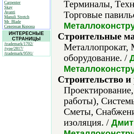
Терминалы, Техн
Carpenter
Skay
Торговые павиль
Avanti
Manuli Stretch
Mr. Blade
Металлоконстр
Северная Корона
ИНТЕРЕСНЫЕ
Строительные м
СТРАНИЦЫ
/trademark/1702/
Металлопрокат, 
/type/2817/
/trademark/9591/
оборудование. /
Металлоконстр
Строительство и
Проектирование,
работы), Системы
Сметы, Снабжени
изоляция. /
Дмит
Металлоконстр