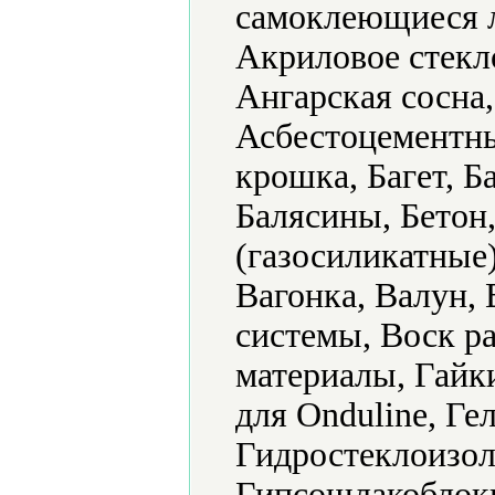
самоклеющиеся 
Акриловое стекл
Ангарская сосна
Асбестоцементны
крошка, Багет, Б
Балясины, Бетон
(газосиликатные
Вагонка, Валун,
системы, Воск р
материалы, Гайки
для Onduline, Ге
Гидростеклоизол
Гипсошлакоблоки