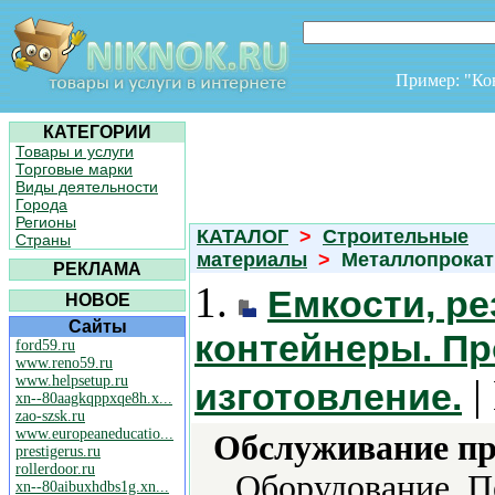
Пример: "К
КАТЕГОРИИ
Товары и услуги
Торговые марки
Виды деятельности
Города
Регионы
КАТАЛОГ
>
Строительные
Страны
материалы
>
Металлопрокат
РЕКЛАМА
1.
Емкости, ре
НОВОЕ
Сайты
контейнеры. Пр
ford59.ru
www.reno59.ru
|
www.helpsetup.ru
изготовление.
xn--80aagkqppxqe8h.x...
zao-szsk.ru
www.europeaneducatio...
Обслуживание пр
prestigerus.ru
rollerdoor.ru
Оборудование, П
xn--80aibuxhdbs1g.xn...