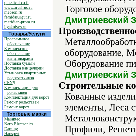
qmedical.co.il
Торговое оборудо
www.arealrus.ru
mebson.ru
femidasurgut.ru
Дмитриевский 
meridian-prom.ru
ligaknives.ru
Производственно
Товары/Услуги
Металлообработ
Программное
обеспечение
Комплексное
оборудование, М
обеспечение
канцтоварами
Оборудование п
Поставка бумаги
Доставка канцелярии
Дмитриевский 
Установка квартирных
водосчетчиков
Строительные ко
СКУД
Комплектация для
рольставен
Кованные издели
Комплектация для ворот
Ремонт рольставен
элементы, Леса 
Ремонт ворот
Торговые марки
Металлоконструк
Marantec
Nero Electronics
Профили, Решетк
Daming
Hanspert