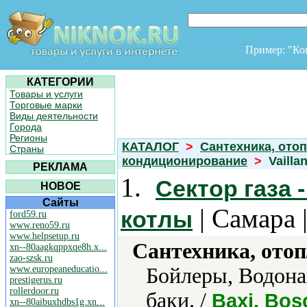
Пример: "К
КАТЕГОРИИ
Товары и услуги
Торговые марки
Виды деятельности
Города
Регионы
КАТАЛОГ
>
Сантехника, отоп
Страны
кондиционирование
>
Vaillan
РЕКЛАМА
1.
Сектор газа 
НОВОЕ
Сайты
| Самара 
котлы
ford59.ru
www.reno59.ru
www.helpsetup.ru
Сантехника, отоп
xn--80aagkqppxqe8h.x...
zao-szsk.ru
www.europeaneducatio...
Бойлеры, Водона
prestigerus.ru
rollerdoor.ru
баки. /
Baxi, Bosc
xn--80aibuxhdbs1g.xn...