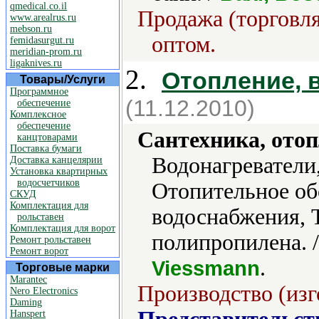
qmedical.co.il
Продажа (торговля
www.arealrus.ru
mebson.ru
оптом.
femidasurgut.ru
meridian-prom.ru
ligaknives.ru
2.
Отопление, 
Товары/Услуги
Программное
(11.12.2010)
обеспечение
Комплексное
обеспечение
Сантехника, отоп
канцтоварами
Поставка бумаги
Водонагреватели
Доставка канцелярии
Установка квартирных
водосчетчиков
Отопительное об
СКУД
Комплектация для
водоснабжения, 
рольставен
Комплектация для ворот
полипропилена. 
Ремонт рольставен
Ремонт ворот
.
Viessmann
Торговые марки
Marantec
Производство (изг
Nero Electronics
Daming
Hanspert