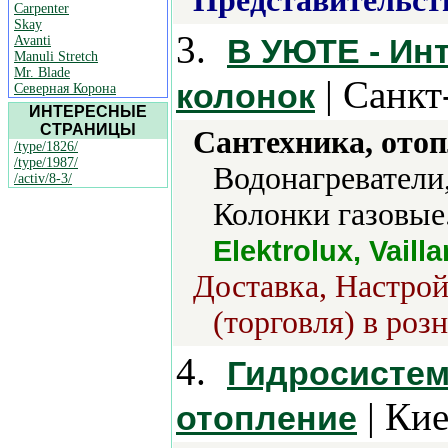
Представительст
Carpenter
Skay
3.
В УЮТЕ - Инт
Avanti
Manuli Stretch
Mr. Blade
| Санкт
колонок
Северная Корона
ИНТЕРЕСНЫЕ
СТРАНИЦЫ
Сантехника, отоп
/type/1826/
/type/1987/
Водонагреватели,
/activ/8-3/
Колонки газовые
Elektrolux, Vaill
Доставка, Настро
(торговля) в роз
4.
Гидросистем
| Кие
отопление