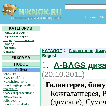
Пример: "К
КАТЕГОРИИ
Товары и услуги
Торговые марки
Виды деятельности
Города
Регионы
КАТАЛОГ
>
Галантерея, биж
Страны
Begesh
РЕКЛАМА
1.
A-BAGS диза
НОВОЕ
Сайты
(20.10.2011)
ford59.ru
www.reno59.ru
www.helpsetup.ru
Галантерея, бижу
xn--80aagkqppxqe8h.x...
zao-szsk.ru
Кожгалантерея, 
www.europeaneducatio...
prestigerus.ru
(дамские), Сумоч
rollerdoor.ru
xn--80aibuxhdbs1g.xn...