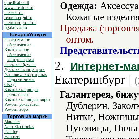
qmedical.co.il
Одежда:
Аксессуа
www.arealrus.ru
mebson.ru
Кожаные изделия
femidasurgut.ru
meridian-prom.ru
Продажа (торговля
ligaknives.ru
Товары/Услуги
оптом.
Программное
обеспечение
Представительст
Комплексное
обеспечение
канцтоварами
2.
Интернет-ма
Поставка бумаги
Доставка канцелярии
Установка квартирных
Екатеринбург |
водосчетчиков
СКУД
Комплектация для
Галантерея, бижу
рольставен
Комплектация для ворот
Дублерин, Закол
Ремонт рольставен
Ремонт ворот
Нитки, Ножницы,
Торговые марки
Marantec
Пуговицы, Пяльц
Nero Electronics
Daming
Hanspert