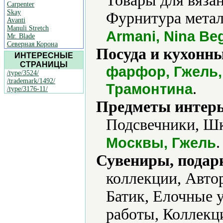
Товары для вяза
Carpenter
Skay
Фурнитура метал
Avanti
Manuli Stretch
Armani, Nina Be
Mr. Blade
Северная Корона
Посуда и кухонн
ИНТЕРЕСНЫЕ
СТРАНИЦЫ
фарфор, Гжель,
/type/3524/
/trademark/1492/
.
Трамонтина
/type/3176-11/
Предметы интерь
Подсвечники, Шк
.
Москвы, Гжель
Сувениры, подар
коллекции, Авто
Батик, Елочные 
работы, Коллекц