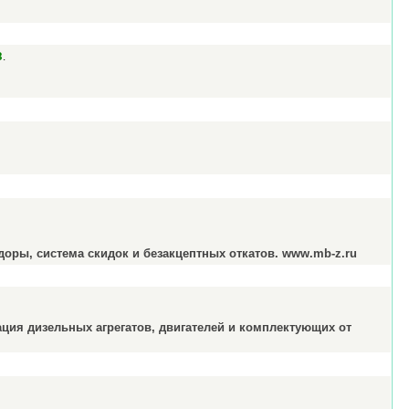
.
З
доры, система скидок и безакцептных откатов. www.mb-z.ru
ция дизельных агрегатов, двигателей и комплектующих от