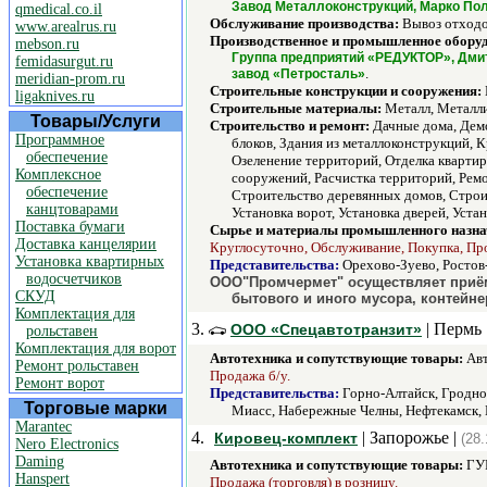
Завод Металлоконструкций, Марко Пол
qmedical.co.il
Обслуживание производства:
Вывоз отходо
www.arealrus.ru
Производственное и промышленное обору
mebson.ru
Группа предприятий «РЕДУКТОР», Дмит
femidasurgut.ru
.
завод «Петросталь»
meridian-prom.ru
Строительные конструкции и сооружения:
ligaknives.ru
Строительные материалы:
Металл, Металли
Товары/Услуги
Строительство и ремонт:
Дачные дома, Демо
Программное
блоков, Здания из металлоконструкций, 
обеспечение
Озеленение территорий, Отделка квартир
Комплексное
сооружений, Расчистка территорий, Ремо
обеспечение
Строительство деревянных домов, Строи
канцтоварами
Установка ворот, Установка дверей, Уста
Поставка бумаги
Сырье и материалы промышленного назна
Доставка канцелярии
Круглосуточно, Обслуживание, Покупка, Про
Установка квартирных
Представительства:
Орехово-Зуево, Ростов
водосчетчиков
ООО"Промчермет" осуществляет приём/
СКУД
бытового и иного мусора, контейне
Комплектация для
3.
| Пермь 
ООО «Спецавтотранзит»
рольставен
Комплектация для ворот
Автотехника и сопутствующие товары:
Авт
Ремонт рольставен
Продажа б/у.
Ремонт ворот
Представительства:
Горно-Алтайск, Гродно,
Торговые марки
Миасс, Набережные Челны, Нефтекамск, 
Marantec
4.
| Запорожье |
Кировец-комплект
(28.
Nero Electronics
Daming
Автотехника и сопутствующие товары:
ГУР
Hanspert
Продажа (торговля) в розницу.