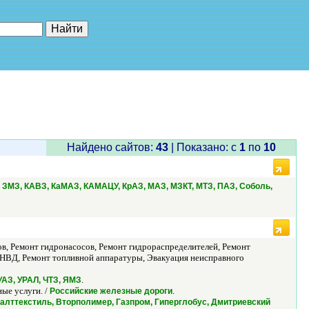
е"
Найдено сайтов:
43
| Показано: c
1
по
10
, ЗМЗ, КАВЗ, КаМАЗ, КАМАЦУ, КрАЗ, МАЗ, МЗКТ, МТЗ, ПАЗ, Соболь,
в, Ремонт гидронасосов, Ремонт гидрораспределителей, Ремонт
 ТНВД, Ремонт топливной аппаратуры, Эвакуация неисправного
.
УАЗ, УРАЛ, ЧТЗ, ЯМЗ
ые услуги. /
.
Российские железные дороги
н, Балттекстиль, Вторполимер, Газпром, Гиперглобус, Дмитриевский