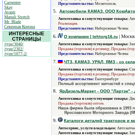
Carpenter
Представительства:
Мелитополь
Skay
5.
Автомобили КАМАЗ. ООО КомАвтоС
Avanti
Manuli Stretch
Автотехника и сопутствующие товары:
Авт
Mr. Blade
Реализация.
Северная Корона
Представительства:
Набережные Челны
ИНТЕРЕСНЫЕ
6.
| Москв
О компании | tehtorg16.ru
СТРАНИЦЫ
Автотехника и сопутствующие товары:
Зап
/type/3040/
Продажа (торговля) в розницу, Продажа (тор
/type/2302/
Представительства:
Набережные Челны
/type/1077-2/
7.
ЧТЗ, КАМАЗ, УРАЛ, ЯМЗ - со скла
Автотехника и сопутствующие товары:
Спе
Продажа (торговля) в розницу, Продажа (тор
Представительства:
Екатеринбург
Полный ассортимент запчастей к спец
8.
ЯрДизельМаркет - ООО "Лартэк" - 
Автотехника и сопутствующие товары:
Дви
Продажа (торговля) оптом.
Наша фирма была образована в 1993 г
Ярославского Моторного Завода (Я
9.
Каталоги деталей тракторов и 
Автосервис, услуги владельцам:
Автозапча
Автотехника и сопутствующие товары:
Зап