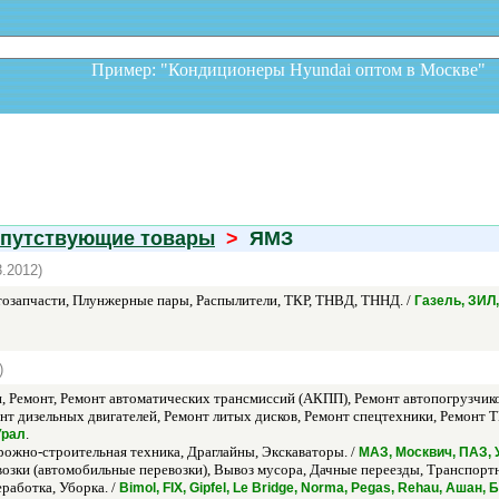
Пример: "Кондиционеры Hyundai оптом в Москв
опутствующие товары
>
ЯМЗ
3.2012)
озапчасти, Плунжерные пары, Распылители, ТКР, ТНВД, ТННД. /
Газель, ЗИЛ
)
 Ремонт, Ремонт автоматических трансмиссий (АКПП), Ремонт автопогрузчико
онт дизельных двигателей, Ремонт литых дисков, Ремонт спецтехники, Ремонт
.
Урал
ожно-строительная техника, Драглайны, Экскаваторы. /
МАЗ, Москвич, ПАЗ, 
озки (автомобильные перевозки), Вывоз мусора, Дачные переезды, Транспортн
работка, Уборка. /
Bimol, FIX, Gipfel, Le Bridge, Norma, Pegas, Rehau, Аша