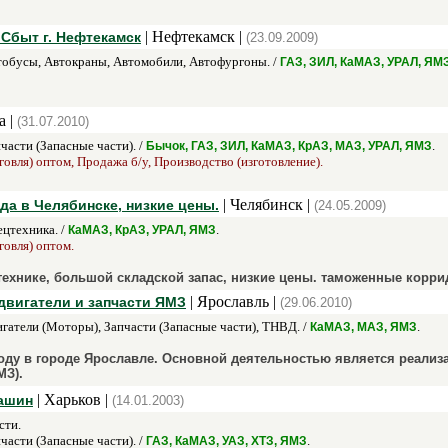
| Нефтекамск |
быт г. Нефтекамск
(23.09.2009)
обусы, Автокраны, Автомобили, Автофургоны. /
ГАЗ, ЗИЛ, КаМАЗ, УРАЛ, ЯМ
а |
(31.07.2010)
части (Запасные части). /
.
Бычок, ГАЗ, ЗИЛ, КаМАЗ, КрАЗ, МАЗ, УРАЛ, ЯМЗ
говля) оптом, Продажа б/у, Производство (изготовление).
| Челябинск |
да в Челябинске, низкие цены.
(24.05.2009)
цтехника. /
.
КаМАЗ, КрАЗ, УРАЛ, ЯМЗ
говля) оптом.
технике, большой складской запас, низкие цены. таможенные корри
| Ярославль |
двигатели и запчасти ЯМЗ
(29.06.2010)
гатели (Моторы), Запчасти (Запасные части), ТНВД. /
.
КаМАЗ, МАЗ, ЯМЗ
оду в городе Ярославле. Основной деятельностью является реализа
МЗ).
| Харьков |
машин
(14.01.2003)
сти.
части (Запасные части). /
.
ГАЗ, КаМАЗ, УАЗ, ХТЗ, ЯМЗ