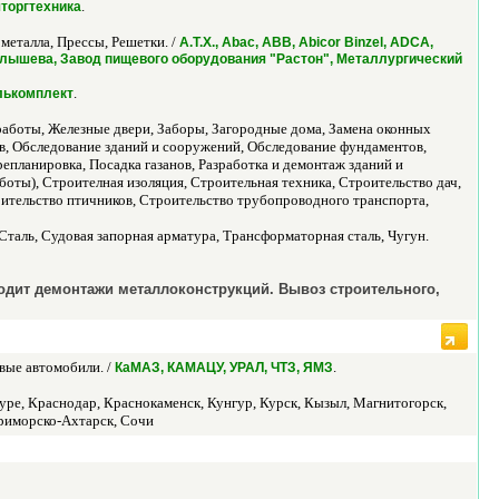
.
шторгтехника
металла, Прессы, Решетки. /
A.T.X., Abac, ABB, Abicor Binzel, ADCA,
лышева, Завод пищевого оборудования "Растон", Металлургический
.
лькомплект
аботы, Железные двери, Заборы, Загородные дома, Замена оконных
ев, Обследование зданий и сооружений, Обследование фундаментов,
епланировка, Посадка газанов, Разработка и демонтаж зданий и
оты), Строителная изоляция, Строительная техника, Строительство дач,
оительство птичников, Строительство трубопроводного транспорта,
таль, Судовая запорная арматура, Трансформаторная сталь, Чугун.
одит демонтажи металлоконструкций. Вывоз строительного,
вые автомобили. /
.
КаМАЗ, КАМАЦУ, УРАЛ, ЧТЗ, ЯМЗ
уре, Краснодар, Краснокаменск, Кунгур, Курск, Кызыл, Магнитогорск,
Приморско-Ахтарск, Сочи