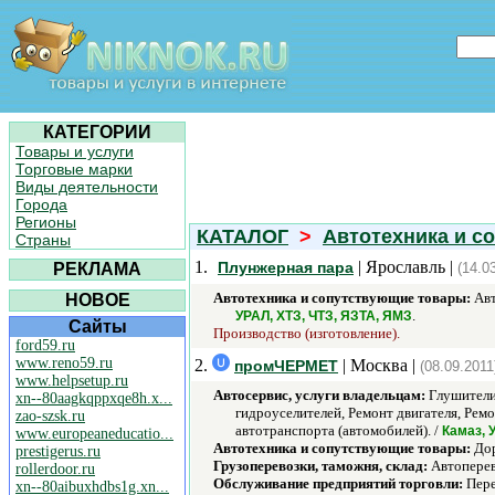
КАТЕГОРИИ
Товары и услуги
Торговые марки
Виды деятельности
Города
Регионы
КАТАЛОГ
>
Автотехника и с
Страны
1.
| Ярославль |
Плунжерная пара
РЕКЛАМА
(14.0
Автотехника и сопутствующие товары:
Авт
НОВОЕ
.
УРАЛ, ХТЗ, ЧТЗ, ЯЗТА, ЯМЗ
Сайты
Производство (изготовление).
ford59.ru
www.reno59.ru
2.
| Москва |
промЧЕРМЕТ
(08.09.2011
www.helpsetup.ru
Автосервис, услуги владельцам:
Глушители,
xn--80aagkqppxqe8h.x...
гидроуселителей, Ремонт двигателя, Рем
zao-szsk.ru
автотранспорта (автомобилей). /
Камаз, 
www.europeaneducatio...
Автотехника и сопутствующие товары:
Дор
prestigerus.ru
Грузоперевозки, таможня, склад:
Автоперев
rollerdoor.ru
Обслуживание предприятий торговли:
Пере
xn--80aibuxhdbs1g.xn...