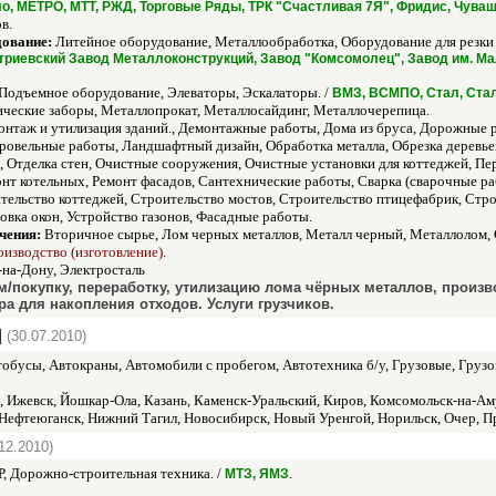
о, МЕТРО, МТТ, РЖД, Торговые Ряды, ТРК "Счастливая 7Я", Фридис, Чува
в.
дование:
Литейное оборудование, Металлообработка, Оборудование для резки 
риевский Завод Металлоконструкций, Завод "Комсомолец", Завод им. Ма
Подъемное оборудование, Элеваторы, Эскалаторы. /
ВМЗ, ВСМПО, Стал, Ста
ческие заборы, Металлопрокат, Металлосайдинг, Металлочерепица.
нтаж и утилизация зданий., Демонтажные работы, Дома из бруса, Дорожные р
Кровельные работы, Ландшафтный дизайн, Обработка металла, Обрезка деревь
, Отделка стен, Очистные сооружения, Очистные установки для коттеджей, Пер
нт котельных, Ремонт фасадов, Сантехнические работы, Сварка (сварочные раб
тельство коттеджей, Строительство мостов, Строительство птицефабрик, Стр
новка окон, Устройство газонов, Фасадные работы.
чения:
Вторичное сырье, Лом черных металлов, Металл черный, Металлолом, С
изводство (изготовление).
-на-Дону, Электросталь
покупку, переработку, утилизацию лома чёрных металлов, произв
ра для накопления отходов. Услуги грузчиков.
|
(30.07.2010)
обусы, Автокраны, Автомобили с пробегом, Автотехника б/у, Грузовые, Грузо
 Ижевск, Йошкар-Ола, Казань, Каменск-Уральский, Киров, Комсомольск-на-Ам
Нефтеюганск, Нижний Тагил, Новосибирск, Новый Уренгой, Норильск, Очер, 
12.2010)
, Дорожно-строительная техника. /
.
МТЗ, ЯМЗ