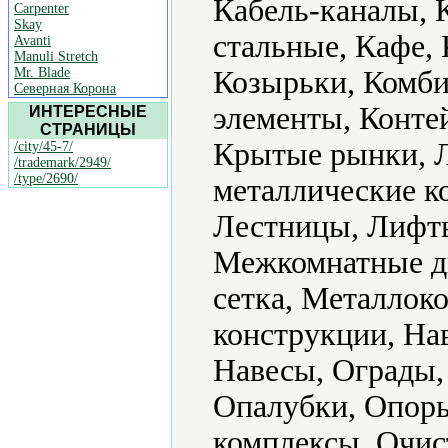
Кабель-каналы, 
Carpenter
Skay
стальные, Кафе, 
Avanti
Manuli Stretch
Mr. Blade
Козырьки, Комби
Северная Корона
элементы, Конте
ИНТЕРЕСНЫЕ
СТРАНИЦЫ
Крытые рынки, Л
/city/45-7/
/trademark/2949/
/type/2690/
металлические к
Лестницы, Лифты
Межкомнатные д
сетка, Металлок
конструкции, На
Навесы, Ограды,
Опалубки, Опор
комплексы, Очис