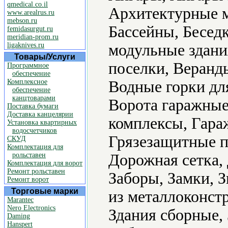
qmedical.co.il
Архитектурные м
www.arealrus.ru
mebson.ru
Бассейны, Бесед
femidasurgut.ru
meridian-prom.ru
ligaknives.ru
модульные здани
Товары/Услуги
поселки, Веранд
Программное
обеспечение
Комплексное
Водные горки для
обеспечение
канцтоварами
Ворота гаражные
Поставка бумаги
Доставка канцелярии
комплексы, Гара
Установка квартирных
водосчетчиков
Грязезащитные п
СКУД
Комплектация для
рольставен
Дорожная сетка
Комплектация для ворот
Ремонт рольставен
Заборы, Замки, 
Ремонт ворот
Торговые марки
из металлоконстр
Marantec
Nero Electronics
Здания сборные,
Daming
Hanspert