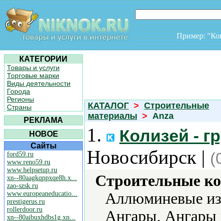
Пример: "К
КАТЕГОРИИ
Товары и услуги
Торговые марки
Виды деятельности
Города
Регионы
КАТАЛОГ
>
Строительные
Страны
материалы
>
Anza
РЕКЛАМА
1.
Колизей - г
НОВОЕ
Сайты
Новосибирск |
(
ford59.ru
www.reno59.ru
www.helpsetup.ru
Строительные ко
xn--80aagkqppxqe8h.x...
zao-szsk.ru
www.europeaneducatio...
Аллюминевые из
prestigerus.ru
rollerdoor.ru
Ангары, Ангары 
xn--80aibuxhdbs1g.xn...