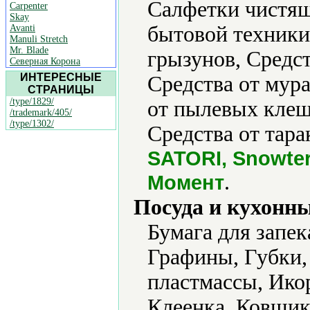
Салфетки чистящ
Carpenter
Skay
бытовой техники,
Avanti
Manuli Stretch
Mr. Blade
грызунов, Средст
Северная Корона
ИНТЕРЕСНЫЕ
Средства от мура
СТРАНИЦЫ
/type/1829/
от пылевых клещ
/trademark/405/
/type/1302/
Средства от тара
SATORI, Snowter
.
Момент
Посуда и кухонн
Бумага для запек
Графины, Губки,
пластмассы, Ико
Клеенка, Ковшик