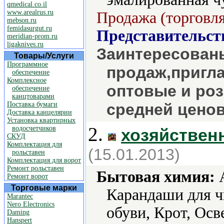
qmedical.co.il
www.arealrus.ru
Продажа (торговля
mebson.ru
femidasurgut.ru
Представительст
meridian-prom.ru
ligaknives.ru
Заинтересован
Товары/Услуги
Программное
продаж,пригл
обеспечение
Комплексное
оптовые и ро
обеспечение
канцтоварами
Поставка бумаги
средней ценов
Доставка канцелярии
Установка квартирных
2.
водосчетчиков
хозяйствен
СКУД
Комплектация для
(15.01.2013)
рольставен
Комплектация для ворот
Ремонт рольставен
Бытовая химия:
А
Ремонт ворот
Торговые марки
Карандаши для ч
Marantec
Nero Electronics
обуви, Крот, Осв
Daming
Hanspert