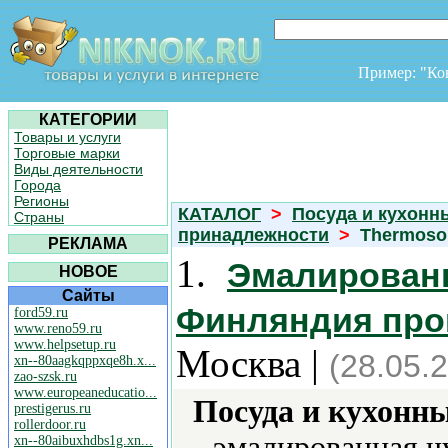
Пример: "К
КАТЕГОРИИ
Товары и услуги
Торговые марки
Виды деятельности
Города
Регионы
КАТАЛОГ
>
Посуда и кухонн
Страны
принадлежности
>
Thermoso
РЕКЛАМА
1.
Эмалированн
НОВОЕ
Сайты
Финляндия прои
ford59.ru
www.reno59.ru
www.helpsetup.ru
Москва |
(28.05.
xn--80aagkqppxqe8h.x...
zao-szsk.ru
www.europeaneducatio...
Посуда и кухонн
prestigerus.ru
rollerdoor.ru
эмалированная ч
xn--80aibuxhdbs1g.xn...