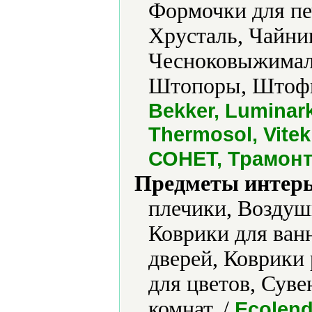
Формочки для пе
Хрусталь, Чайни
Чесноковыжимал
Штопоры, Штофы
Bekker, Luminark
Thermosol, Vit
СОНЕТ, Трамон
Предметы интерь
плечики, Воздуш
Коврики для ван
дверей, Коврики
для цветов, Сув
комнат. /
Ecolend