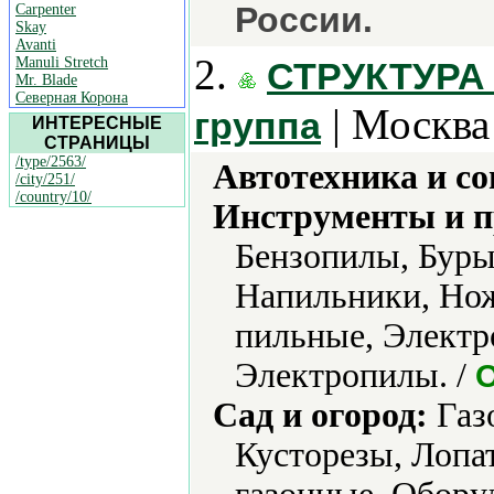
России.
Carpenter
Skay
Avanti
2.
Manuli Stretch
СТРУКТУРА
Mr. Blade
Северная Корона
| Москва
группа
ИНТЕРЕСНЫЕ
СТРАНИЦЫ
/type/2563/
Автотехника и с
/city/251/
/country/10/
Инструменты и 
Бензопилы, Буры
Напильники, Но
пильные, Электр
Электропилы. /
Сад и огород:
Газо
Кусторезы, Лопа