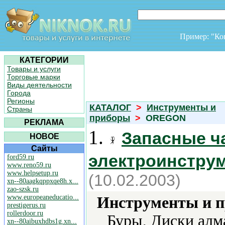
Пример: "К
КАТЕГОРИИ
Товары и услуги
Торговые марки
Виды деятельности
Города
Регионы
КАТАЛОГ
>
Инструменты и
Страны
приборы
>
OREGON
РЕКЛАМА
1.
Запасные ч
НОВОЕ
Сайты
электроинстру
ford59.ru
www.reno59.ru
www.helpsetup.ru
(10.02.2003)
xn--80aagkqppxqe8h.x...
zao-szsk.ru
www.europeaneducatio...
Инструменты и 
prestigerus.ru
rollerdoor.ru
Буры, Диски алма
xn--80aibuxhdbs1g.xn...