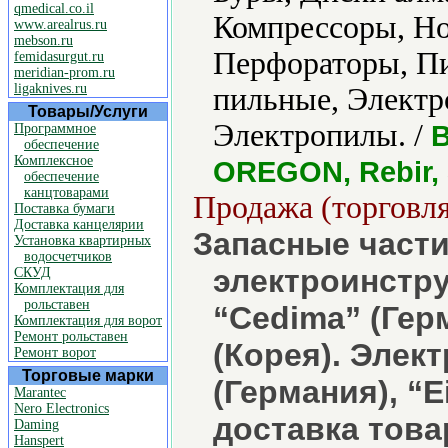
qmedical.co.il
Компрессоры, Но
www.arealrus.ru
mebson.ru
Перфораторы, Пи
femidasurgut.ru
meridian-prom.ru
ligaknives.ru
пильные, Электр
Товары/Услуги
Электропилы. /
B
Программное
обеспечение
Комплексное
OREGON, Rebir,
обеспечение
канцтоварами
Продажа (торговля
Поставка бумаги
Доставка канцелярии
Запасные част
Установка квартирных
водосчетчиков
электроинстру
СКУД
Комплектация для
рольставен
“Cedima” (Гер
Комплектация для ворот
Ремонт рольставен
(Корея). Элек
Ремонт ворот
Торговые марки
(Германия), “E
Marantec
Nero Electronics
доставка това
Daming
Hanspert