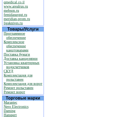
qmedical.co.il
www.arealrus.ru
mebson.ru
femidasurgut.ru
meridian-prom.ru
ligaknives.ru
Товары/Услуги
Программное
обеспечение
Комплексное
обеспечение
канцтоварами
Поставка бумаги
Доставка канцелярии
Установка квартирных
водосчетчиков
СКУД
Комплектация для
рольставен
Комплектация для ворот
Ремонт рольставен
Ремонт ворот
Торговые марки
Marantec
Nero Electronics
Daming
Hanspert