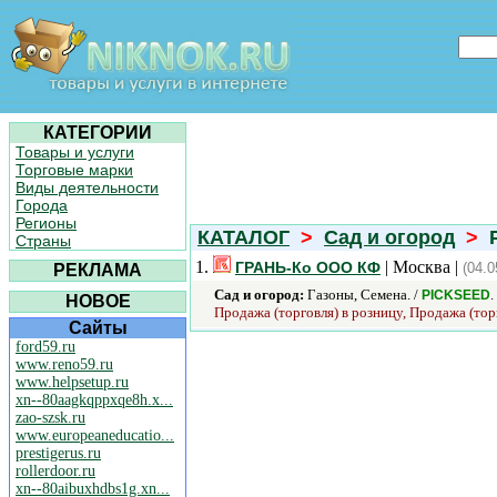
КАТЕГОРИИ
Товары и услуги
Торговые марки
Виды деятельности
Города
Регионы
КАТАЛОГ
>
Сад и огород
>
P
Страны
1.
| Москва |
ГРАНЬ-Ко ООО КФ
(04.0
РЕКЛАМА
Сад и огород:
Газоны, Семена. /
.
PICKSEED
НОВОЕ
Продажа (торговля) в розницу, Продажа (тор
Сайты
ford59.ru
www.reno59.ru
www.helpsetup.ru
xn--80aagkqppxqe8h.x...
zao-szsk.ru
www.europeaneducatio...
prestigerus.ru
rollerdoor.ru
xn--80aibuxhdbs1g.xn...