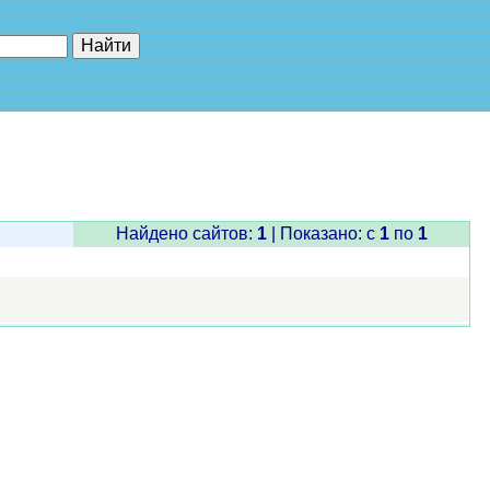
е"
Найдено сайтов:
1
| Показано: c
1
по
1