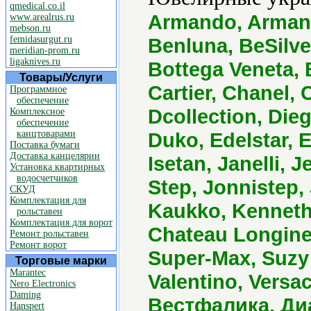
qmedical.co.il
Armando, Armani,
www.arealrus.ru
mebson.ru
femidasurgut.ru
Benluna, BeSilver
meridian-prom.ru
ligaknives.ru
Bottega Veneta, B
Товары/Услуги
Cartier, Chanel,
Программное
обеспечение
Dcollection, Die
Комплексное
обеспечение
канцтоварами
Duko, Edelstar, 
Поставка бумаги
Доставка канцелярии
Isetan, Janelli, 
Установка квартирных
водосчетчиков
Step, Jonnistep,
СКУД
Комплектация для
Kaukko, Kenneth 
рольставен
Комплектация для ворот
Chateau Longine
Ремонт рольставен
Ремонт ворот
Super-Max, Suzy 
Торговые марки
Marantec
Valentino, Versa
Nero Electronics
Daming
Вестфалика, Ди
Hanspert