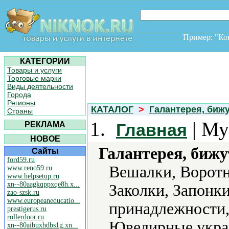
Пример: "К
КАТЕГОРИИ
Товары и услуги
Торговые марки
Виды деятельности
Города
Регионы
КАТАЛОГ
>
Галантерея, биж
Страны
1.
| Му
РЕКЛАМА
Главная
НОВОЕ
Галантерея, бижу
Сайты
ford59.ru
Вешалки, Воротни
www.reno59.ru
www.helpsetup.ru
xn--80aagkqppxqe8h.x...
Заколки, Запонки
zao-szsk.ru
www.europeaneducatio...
принадлежности,
prestigerus.ru
rollerdoor.ru
Ювелирные укра
xn--80aibuxhdbs1g.xn...