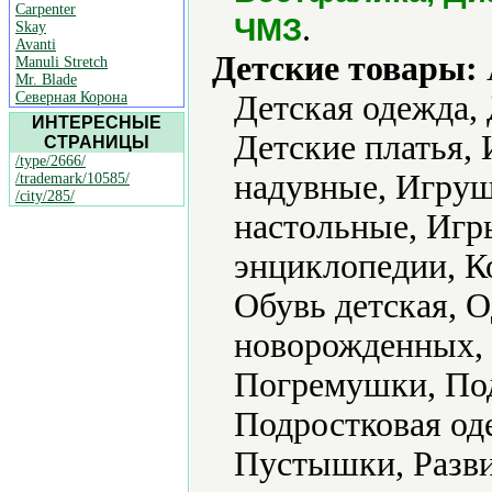
Carpenter
.
ЧМЗ
Skay
Avanti
Детские товары:
Manuli Stretch
Mr. Blade
Северная Корона
Детская одежда,
ИНТЕРЕСНЫЕ
Детские платья,
СТРАНИЦЫ
/type/2666/
надувные, Игру
/trademark/10585/
/city/285/
настольные, Игр
энциклопедии, К
Обувь детская, 
новорожденных, 
Погремушки, По
Подростковая од
Пустышки, Разви