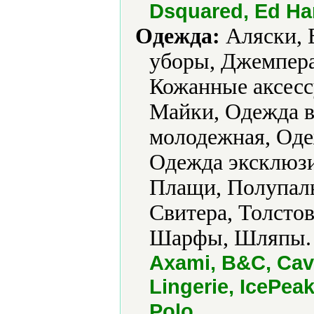
Dsquared, Ed Har
Одежда:
Аляски, 
уборы, Джемпера
Кожанные аксесс
Майки, Одежда в
молодежная, Оде
Одежда эксклюзи
Плащи, Полупаль
Свитера, Толсто
Шарфы, Шляпы.
Axami, B&C, Cava
Lingerie, IcePeak
.
Polo