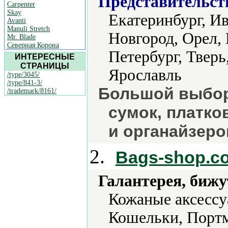
Представительст
Carpenter
Skay
Екатеринбург, И
Avanti
Manuli Stretch
Новгород, Орел, 
Mr. Blade
Северная Корона
Петербург, Тверь
ИНТЕРЕСНЫЕ
СТРАНИЦЫ
Ярославль
/type/3045/
/type/841-3/
Большой выбор
/trademark/8161/
сумок, платко
и органайзеро
2.
Bags-shop.c
Галантерея, бижу
Кожаные аксессу
Кошельки, Портм