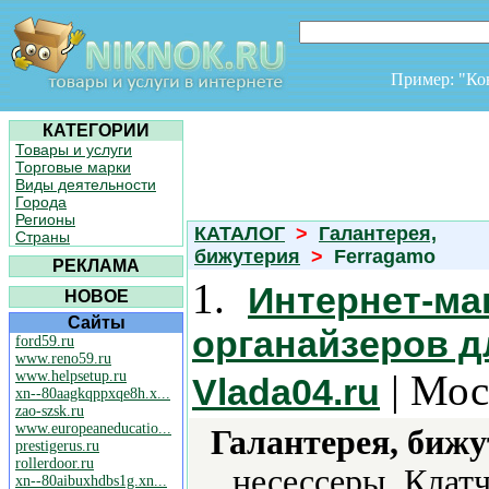
Пример: "К
КАТЕГОРИИ
Товары и услуги
Торговые марки
Виды деятельности
Города
Регионы
КАТАЛОГ
>
Галантерея,
Страны
бижутерия
>
Ferragamo
РЕКЛАМА
1.
Интернет-маг
НОВОЕ
Сайты
органайзеров д
ford59.ru
www.reno59.ru
| Мос
www.helpsetup.ru
Vlada04.ru
xn--80aagkqppxqe8h.x...
zao-szsk.ru
www.europeaneducatio...
Галантерея, бижу
prestigerus.ru
rollerdoor.ru
несессеры, Клат
xn--80aibuxhdbs1g.xn...