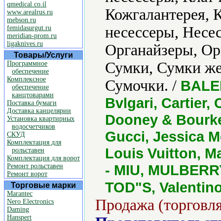
qmedical.co.il
Кожгалантерея, 
www.arealrus.ru
mebson.ru
несессеры, Несе
femidasurgut.ru
meridian-prom.ru
ligaknives.ru
Органайзеры, Ор
Товары/Услуги
Сумки, Сумки же
Программное
обеспечение
Комплексное
Сумочки. /
BALEN
обеспечение
канцтоварами
Bvlgari, Cartier
Поставка бумаги
Доставка канцелярии
Dooney & Bourke
Установка квартирных
водосчетчиков
Gucci, Jessica 
СКУД
Комплектация для
Louis Vuitton, M
рольставен
Комплектация для ворот
- MIU, MULBERRY
Ремонт рольставен
Ремонт ворот
TOD"S, Valentino
Торговые марки
Marantec
Продажа (торговля
Nero Electronics
Daming
Hanspert