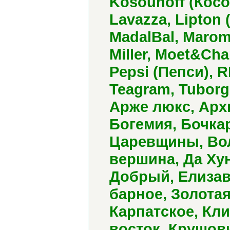
Kosouhoff (Косо
Lavazza, Lipton 
MadalBal, Maro
Miller, Moet&Ch
Pepsi (Пепси), R
Teagram, Tuborg
Арже люкс, Арх
Богемия, Бочкар
Царевщины, Вол
вершина, Да Хун
Добрый, Елизав
барное, Золотая
Карпатское, Кл
восток, Крушов