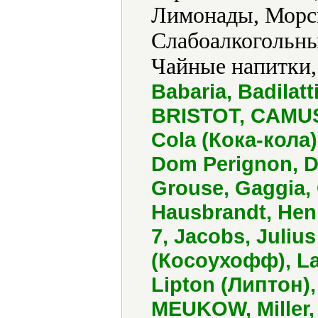
Лимонады, Морсы
Слабоалкогольны
Чайные напитки,
Babaria, Badila
BRISTOT, CAMUS
Cola (Кока-кола)
Dom Perignon, 
Grouse, Gaggia,
Hausbrandt, Henn
7, Jacobs, Juliu
(Косоухофф), La
Lipton (Липтон)
MEUKOW, Miller,