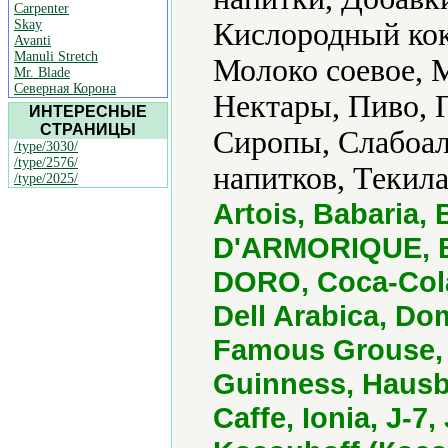
Carpenter
Skay
Кислородный кок
Avanti
Manuli Stretch
Молоко соевое, 
Mr. Blade
Северная Корона
Нектары, Пиво, 
ИНТЕРЕСНЫЕ
СТРАНИЦЫ
Сиропы, Слабоал
/type/3030/
/type/2576/
напитков, Текила
/type/2025/
Artois, Babaria, 
D'ARMORIQUE, B
DORO, Coca-Cola
Dell Arabica, D
Famous Grouse,
Guinness, Hausb
Caffe, Ionia, J-7