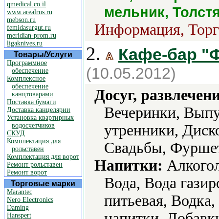
qmedical.co.il
мельник, Толст
www.arealrus.ru
mebson.ru
Информация, Торг
femidasurgut.ru
meridian-prom.ru
ligaknives.ru
2.
Кафе-бар "
Товары/Услуги
Программное
(10.05.2012)
обеспечение
Комплексное
обеспечение
Досуг, развлечен
канцтоварами
Поставка бумаги
Вечеринки, Выпу
Доставка канцелярии
Установка квартирных
водосчетчиков
утренники, Диск
СКУД
Комплектация для
Свадьбы, Фурше
рольставен
Комплектация для ворот
Напитки:
Алкогол
Ремонт рольставен
Ремонт ворот
Вода, Вода газир
Торговые марки
Marantec
питьевая, Водка,
Nero Electronics
Daming
напитки, Добавки
Hanspert