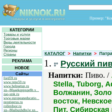
Пример: "К
КАТЕГОРИИ
Товары и услуги
Торговые марки
Виды деятельности
Города
Регионы
КАТАЛОГ
>
Напитки
>
Патр
Страны
1.
РЕКЛАМА
Русский пи
НОВОЕ
Напитки:
Пиво. /
Сайты
ford59.ru
Stella, Tuborg,
www.reno59.ru
www.helpsetup.ru
xn--80aagkqppxqe8h.x...
Волжанин, Золо
zao-szsk.ru
www.europeaneducatio...
восток, Невское
prestigerus.ru
rollerdoor.ru
Пит, Сибирская
xn--80aibuxhdbs1g.xn...